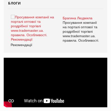
БЛОГИ
Брагина Людмила
ї
Просування компанії
а
на порталі оптової та
роздрібної торгівлі
www.trademaster.ua.
і.
правила. Особливості.
Рекомендації
Ре