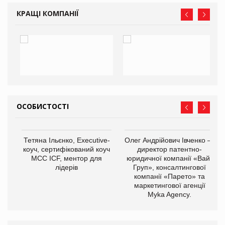
КРАЩІ КОМПАНІЇ
ОСОБИСТОСТІ
,
Тетяна Ільєнко, Executive-
Олег Андрійович Івченко —
ОВ
коуч, сертифікований коуч
директор патентно-
МСС ICF, ментор для
юридичної компанії «Вайз
лідерів
Груп», консалтингової
компанії «Парето» та
маркетингової агенції
Myka Agency.