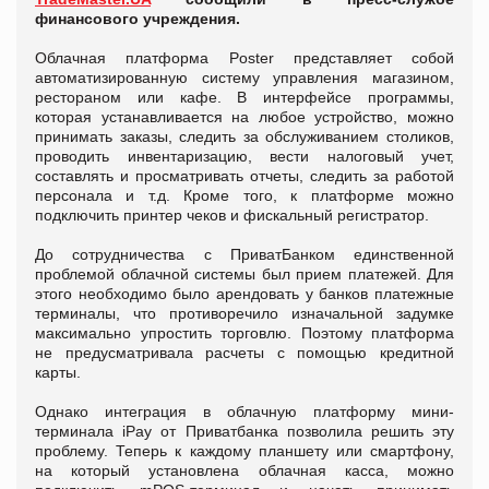
финансового учреждения.
Облачная платформа Poster представляет собой
автоматизированную систему управления магазином,
рестораном или кафе. В интерфейсе программы,
которая устанавливается на любое устройство, можно
принимать заказы, следить за обслуживанием столиков,
проводить инвентаризацию, вести налоговый учет,
составлять и просматривать отчеты, следить за работой
персонала и т.д. Кроме того, к платформе можно
подключить принтер чеков и фискальный регистратор.
До сотрудничества с ПриватБанком единственной
проблемой облачной системы был прием платежей. Для
этого необходимо было арендовать у банков платежные
терминалы, что противоречило изначальной задумке
максимально упростить торговлю. Поэтому платформа
не предусматривала расчеты с помощью кредитной
карты.
Однако интеграция в облачную платформу мини-
терминала iPay от Приватбанка позволила решить эту
проблему. Теперь к каждому планшету или смартфону,
на который установлена облачная касса, можно