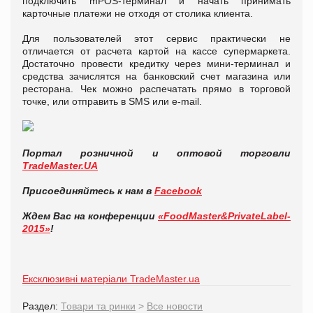
подключить mPOS-терминал и начать принимать
карточные платежи не отходя от столика клиента.
Для пользователей этот сервис практически не
отличается от расчета картой на кассе супермаркета.
Достаточно провести кредитку через мини-терминал и
средства зачислятся на банковский счет магазина или
ресторана. Чек можно распечатать прямо в торговой
точке, или отправить в SMS или e-mail.
Портал розничной и оптовой торговли
TradeMaster.UA
Присоединяйтесь к нам в
Facebook
Ждем Вас на конференции
«FoodMaster&PrivateLabel-
2015»
!
Ексклюзивні матеріали TradeMaster.ua
Раздел:
Товари та ринки
>
Все новости