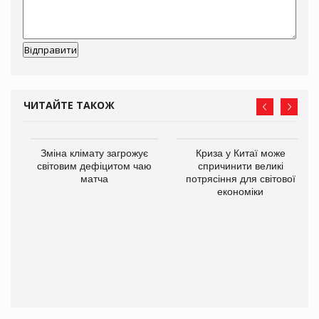
ЧИТАЙТЕ ТАКОЖ
Зміна клімату загрожує
Криза у Китаї може
ne
світовим дефіцитом чаю
спричинити великі
матча
потрясіння для світової
економіки