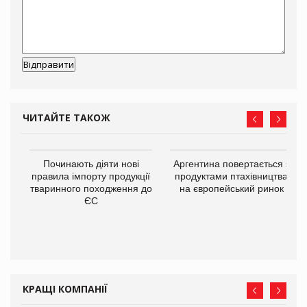
ЧИТАЙТЕ ТАКОЖ
в
Починають діяти нові
Аргентина повертається з
правила імпорту продукції
продуктами птахівництва
тваринного походження до
на європейський ринок
О:
ЄС
КРАЩІ КОМПАНІЇ