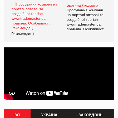
Брагина Людмила
ї
Просування компанії
а
на порталі оптової та
роздрібної торгівлі
www.trademaster.ua.
і.
правила. Особливості.
Рекомендації
Ре
ВСІ
УКРАЇНА
ЗАКОРДОННІ