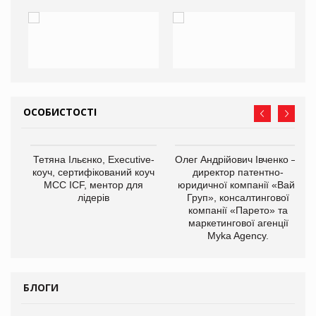
ОСОБИСТОСТІ
,
Тетяна Ільєнко, Executive-
Олег Андрійович Івченко —
ОВ
коуч, сертифікований коуч
директор патентно-
МСС ICF, ментор для
юридичної компанії «Вайз
лідерів
Груп», консалтингової
компанії «Парето» та
маркетингової агенції
Myka Agency.
БЛОГИ