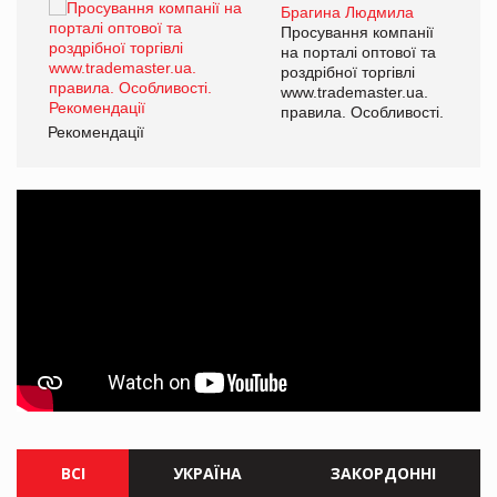
Брагина Людмила
ї
Просування компанії
а
на порталі оптової та
роздрібної торгівлі
www.trademaster.ua.
і.
правила. Особливості.
Рекомендації
Ре
ВСІ
УКРАЇНА
ЗАКОРДОННІ