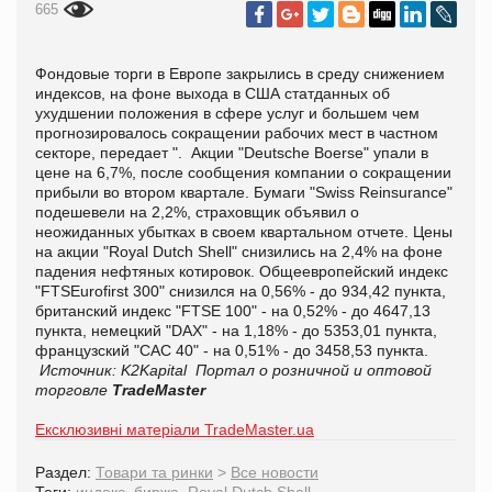
665
Фондовые торги в Европе закрылись в среду снижением
индексов, на фоне выхода в США статданных об
ухудшении положения в сфере услуг и большем чем
прогнозировалось сокращении рабочих мест в частном
секторе, передает ". Акции "Deutsche Boerse" упали в
цене на 6,7%, после сообщения компании о сокращении
прибыли во втором квартале. Бумаги "Swiss Reinsurance"
подешевели на 2,2%, страховщик объявил о
неожиданных убытках в своем квартальном отчете. Цены
на акции "Royal Dutch Shell" снизились на 2,4% на фоне
падения нефтяных котировок. Общеевропейский индекс
"FTSEurofirst 300" снизился на 0,56% - до 934,42 пункта,
британский индекс "FTSE 100" - на 0,52% - до 4647,13
пункта, немецкий "DAX" - на 1,18% - до 5353,01 пункта,
французский "CAC 40" - на 0,51% - до 3458,53 пункта.
Источник: K2Kapital
Портал о розничной и оптовой
торговле
TradeMaster
Ексклюзивні матеріали TradeMaster.ua
Раздел:
Товари та ринки
>
Все новости
Теги:
индекс
,
биржа
,
Royal Dutch Shell