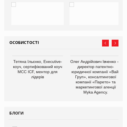
ОСОБИСТОСТІ
,
Тетяна Ільєнко, Executive-
Олег Андрійович Івченко —
ОВ
коуч, сертифікований коуч
директор патентно-
МСС ICF, ментор для
юридичної компанії «Вайз
лідерів
Груп», консалтингової
компанії «Парето» та
маркетингової агенції
Myka Agency.
БЛОГИ