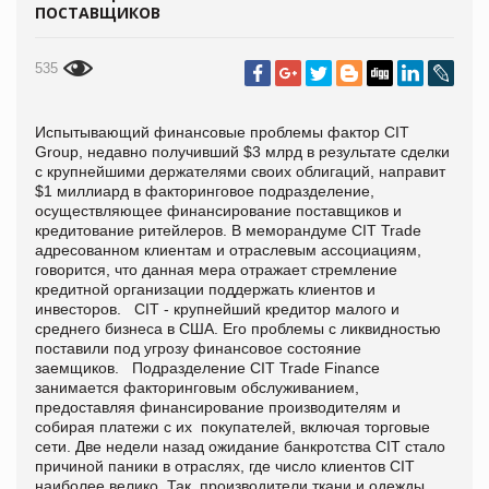
ПОСТАВЩИКОВ
535
Испытывающий финансовые проблемы фактор CIT
Group, недавно получивший $3 млрд в результате сделки
с крупнейшими держателями своих облигаций, направит
$1 миллиард в факторинговое подразделение,
осуществляющее финансирование поставщиков и
кредитование ритейлеров. В меморандуме CIT Trade
адресованном клиентам и отраслевым ассоциациям,
говорится, что данная мера отражает стремление
кредитной организации поддержать клиентов и
инвесторов. CIT - крупнейший кредитор малого и
среднего бизнеса в США. Его проблемы с ликвидностью
поставили под угрозу финансовое состояние
заемщиков. Подразделение CIT Trade Finance
занимается факторинговым обслуживанием,
предоставляя финансирование производителям и
собирая платежи с их покупателей, включая торговые
сети. Две недели назад ожидание банкротства CIT стало
причиной паники в отраслях, где число клиентов CIT
наиболее велико. Так, производители ткани и одежды