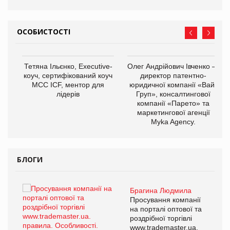
ОСОБИСТОСТІ
,
Тетяна Ільєнко, Executive-
Олег Андрійович Івченко —
ОВ
коуч, сертифікований коуч
директор патентно-
МСС ICF, ментор для
юридичної компанії «Вайз
лідерів
Груп», консалтингової
компанії «Парето» та
маркетингової агенції
Myka Agency.
БЛОГИ
Брагина Людмила
ї
Просування компанії
а
на порталі оптової та
роздрібної торгівлі
www.trademaster.ua.