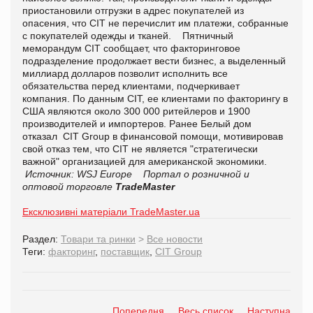
приостановили отгрузки в адрес покупателей из
опасения, что CIT не перечислит им платежи, собранные
с покупателей одежды и тканей. Пятничный
меморандум CIT сообщает, что факторинговое
подразделение продолжает вести бизнес, а выделенный
миллиард долларов позволит исполнить все
обязательства перед клиентами, подчеркивает
компания. По данным CIT, ее клиентами по факторингу в
США являются около 300 000 ритейлеров и 1900
производителей и импортеров. Ранее Белый дом
отказал CIT Group в финансовой помощи, мотивировав
свой отказ тем, что CIT не является "стратегически
важной" организацией для американской экономики.
Источник: WSJ Europe
Портал о розничной и
оптовой торговле
TradeMaster
Ексклюзивні матеріали TradeMaster.ua
Раздел:
Товари та ринки
>
Все новости
Теги:
факторинг
,
поставщик
,
CIT Group
Попередня
Весь список
Наступна