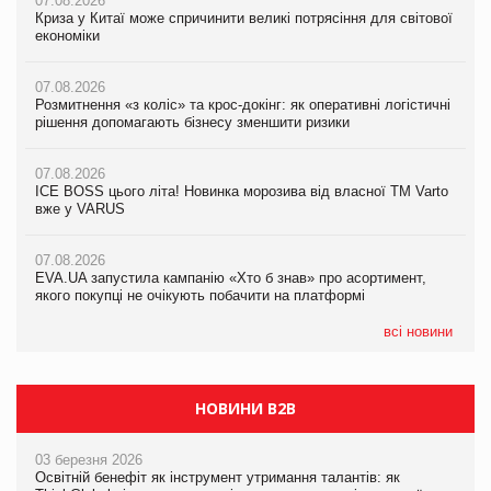
07.08.2026
07.08.2026
07.08.2026
Криза у Китаї може спричинити великі потрясіння для світової
Криза у Китаї може спричинити великі потрясіння для світової
Криза у Китаї може спричинити великі потрясіння для світової
економіки
економіки
економіки
07.08.2026
07.08.2026
07.08.2026
Розмитнення «з коліс» та крос-докінг: як оперативні логістичні
Розмитнення «з коліс» та крос-докінг: як оперативні логістичні
Kraft Heinz скоротила збиток у першому півріччі
рішення допомагають бізнесу зменшити ризики
рішення допомагають бізнесу зменшити ризики
07.08.2026
07.08.2026
07.08.2026
Продажі Hugo Boss впали на 9%
ICE BOSS цього літа! Новинка морозива від власної ТМ Varto
ICE BOSS цього літа! Новинка морозива від власної ТМ Varto
вже у VARUS
вже у VARUS
07.08.2026
Франція заборонила рекламні дзвінки без згоди клієнтів
07.08.2026
07.08.2026
EVA.UA запустила кампанію «Хто б знав» про асортимент,
EVA.UA запустила кампанію «Хто б знав» про асортимент,
якого покупці не очікують побачити на платформі
якого покупці не очікують побачити на платформі
всі новини
НОВИНИ B2B
03 березня 2026
Освітній бенефіт як інструмент утримання талантів: як