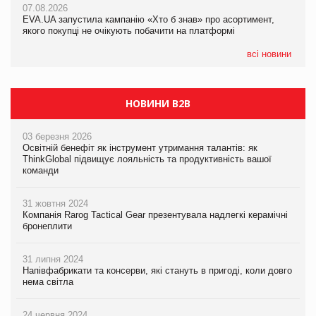
07.08.2026
07.08.2026
EVA.UA запустила кампанію «Хто б знав» про асортимент,
EVA.UA запустила кампанію «Хто б знав» про асортимент,
якого покупці не очікують побачити на платформі
якого покупці не очікують побачити на платформі
всі новини
НОВИНИ B2B
03 березня 2026
Освітній бенефіт як інструмент утримання талантів: як
ThinkGlobal підвищує лояльність та продуктивність вашої
команди
31 жовтня 2024
Компанія Rarog Tactical Gear презентувала надлегкі керамічні
бронеплити
31 липня 2024
Напівфабрикати та консерви, які стануть в пригоді, коли довго
нема світла
24 червня 2024