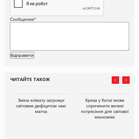
Сообщение
*
ЧИТАЙТЕ ТАКОЖ
Зміна клімату загрожує
Криза у Китаї може
ne
світовим дефіцитом чаю
спричинити великі
матча
потрясіння для світової
економіки