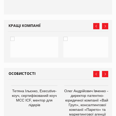
КРАЩІ КОМПАНІЇ
ОСОБИСТОСТІ
,
Тетяна Ільєнко, Executive-
Олег Андрійович Івченко —
ОВ
коуч, сертифікований коуч
директор патентно-
МСС ICF, ментор для
юридичної компанії «Вайз
лідерів
Груп», консалтингової
компанії «Парето» та
маркетингової агенції