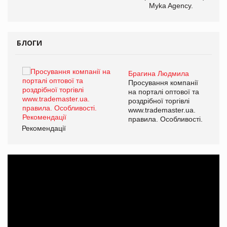
Myka Agency.
БЛОГИ
Брагина Людмила
ї
Просування компанії
а
на порталі оптової та
роздрібної торгівлі
www.trademaster.ua.
і.
правила. Особливості.
Рекомендації
Ре