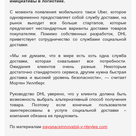
инициативы в логистике.
С момента появления мобильного такси Uber, которое
одновременно предоставляет собой службу доставки, на
рынок выходит все больше стартапов, которые
предлагают нестандартные варианты доставки товаров
покупателям. Помимо собственных разработок, DHL
приветствует сотрудничество со службами социальной
доставки.
«Мы не думаем, что в мире есть хоть одна служба
доставки, которая охватывает все потребности.
Ожидания клиентов очень разные. Некоторым
достаточно стандартного сервиса, другим нужна быстрая
доставка и высокий уровень безопасности», — считает
Мортен Уиллберг.
Руководство DHL уверено, что у клиента должна быть
возможность выбрать альтернативный способ получения
товара. Поэтому если конечные пользователи
заинтересованы в услуге социальной доставки –
компания обязана ее предложить.
По материалам
payspaceinnovatsii-v-riteylee.com