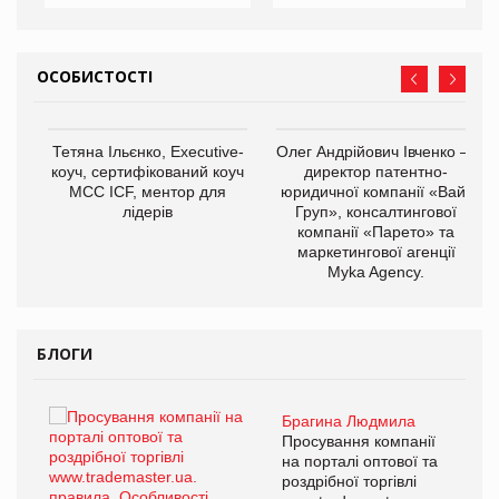
ОСОБИСТОСТІ
,
Тетяна Ільєнко, Executive-
Олег Андрійович Івченко —
ОВ
коуч, сертифікований коуч
директор патентно-
МСС ICF, ментор для
юридичної компанії «Вайз
лідерів
Груп», консалтингової
компанії «Парето» та
маркетингової агенції
Myka Agency.
БЛОГИ
Брагина Людмила
ї
Просування компанії
а
на порталі оптової та
роздрібної торгівлі