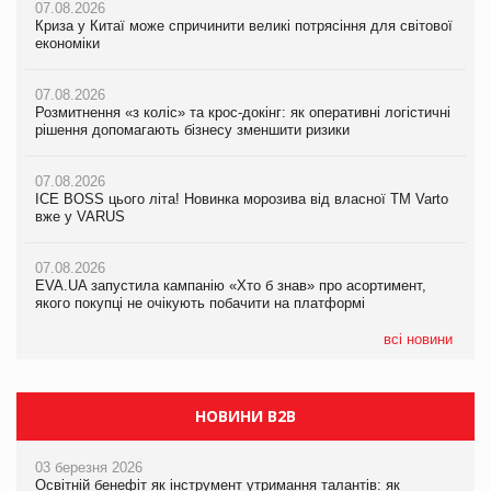
07.08.2026
07.08.2026
07.08.2026
Криза у Китаї може спричинити великі потрясіння для світової
Криза у Китаї може спричинити великі потрясіння для світової
Криза у Китаї може спричинити великі потрясіння для світової
економіки
економіки
економіки
07.08.2026
07.08.2026
07.08.2026
Розмитнення «з коліс» та крос-докінг: як оперативні логістичні
Розмитнення «з коліс» та крос-докінг: як оперативні логістичні
Kraft Heinz скоротила збиток у першому півріччі
рішення допомагають бізнесу зменшити ризики
рішення допомагають бізнесу зменшити ризики
07.08.2026
07.08.2026
07.08.2026
Продажі Hugo Boss впали на 9%
ICE BOSS цього літа! Новинка морозива від власної ТМ Varto
ICE BOSS цього літа! Новинка морозива від власної ТМ Varto
вже у VARUS
вже у VARUS
07.08.2026
Франція заборонила рекламні дзвінки без згоди клієнтів
07.08.2026
07.08.2026
EVA.UA запустила кампанію «Хто б знав» про асортимент,
EVA.UA запустила кампанію «Хто б знав» про асортимент,
якого покупці не очікують побачити на платформі
якого покупці не очікують побачити на платформі
всі новини
НОВИНИ B2B
03 березня 2026
Освітній бенефіт як інструмент утримання талантів: як