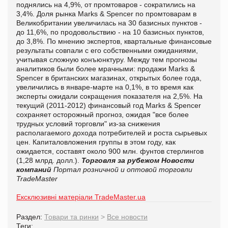
поднялись на 4,9%, от промтоваров - сократились на
3,4%
.
Доля рынка Marks & Spencer по промтоварам в
Великобритании увеличилась на 30 базисных пунктов -
до 11,6%, по продовольствию - на 10 базисных пунктов,
до 3,8%. По мнению экспертов, квартальные финансовые
результаты совпали с его собственными ожиданиями,
учитывая сложную конъюнктуру. Между тем прогнозы
аналитиков были более мрачными: продажи Marks &
Spencer в британских магазинах, открытых более года,
увеличились в январе-марте на 0,1%, в то время как
эксперты ожидали сокращения показателя на 2,5%. На
текущий (2011-2012) финансовый год Marks & Spencer
сохраняет осторожный прогноз, ожидая "все более
трудных условий торговли" из-за снижения
располагаемого дохода потребителей и роста сырьевых
цен. Капиталовложения группы в этом году, как
ожидается, составят около 900 млн. фунтов стерлингов
(1,28 млрд. долл.).
Торговля за рубежом
Новости
компаний
Портал розничной и оптовой торговли
TradeMaster
Ексклюзивні матеріали TradeMaster.ua
Раздел:
Товари та ринки
>
Все новости
Теги: