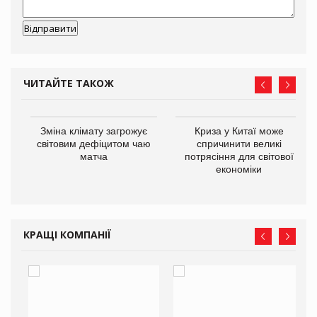
ЧИТАЙТЕ ТАКОЖ
Зміна клімату загрожує
Криза у Китаї може
ne
світовим дефіцитом чаю
спричинити великі
матча
потрясіння для світової
економіки
КРАЩІ КОМПАНІЇ