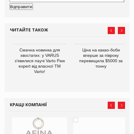
ЧИТАЙТЕ ТАКОЖ
у
Смачна новинка для
Ціна на какао-боби
хвостатих: у VARUS
вперше за півроку
з’явилися паучі Varto Paw
перевищила $5000 за
expert від власної ТМ
тонну
Varto!
КРАЩІ КОМПАНІЇ