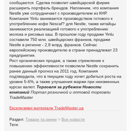
сообщаются. Сделка позволит швейцарской фирме
расширить портфель брендов. Напомним, что компания
Nestle уже сотрудничает с производителем из КНР.
Компания Yinlu занимается производством готового к
употреблению кофе Nescaf? для Nestle, также китайцы
занимаются реализацией готового к употреблению
молока и рисовых каш. В прошлом году продажи Yinlu
составили 750 млн. швейцарских франков, продажи
Nestle в регионе - 2,8 млрд. франков. Сейчас
европейскому производителю в стране принадлежат 23
предприятия.
Рост органических продаж, а также стремление к
повышению эффективности позволили Nestle сохранить
ранее данный прогноз на 2011 год. Компания
подтвердила, что в текущем году хочет добиться роста на
уровне 5-6%, а также улучшения маржи при неизменных
курсах валют.
Торговля за рубежом
Новости
компаний
Портал розничной и оптовой торговли
TradeMaster
Ексклюзивні матеріали TradeMaster.ua
Раздел:
Товари та ринки
>
Все новости
Теги: