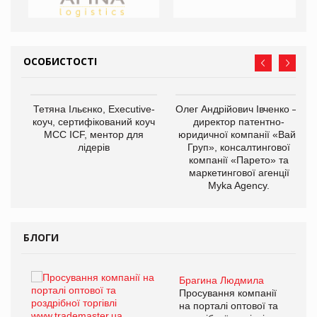
ОСОБИСТОСТІ
,
Тетяна Ільєнко, Executive-
Олег Андрійович Івченко —
ОВ
коуч, сертифікований коуч
директор патентно-
МСС ICF, ментор для
юридичної компанії «Вайз
лідерів
Груп», консалтингової
компанії «Парето» та
маркетингової агенції
Myka Agency.
БЛОГИ
Брагина Людмила
ї
Просування компанії
а
на порталі оптової та