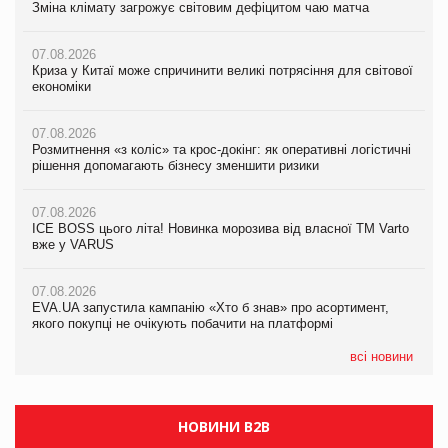
Зміна клімату загрожує світовим дефіцитом чаю матча
Зміна клімату загрожує світовим дефіцитом чаю матча
Зміна клімату загрожує світовим дефіцитом чаю матча
07.08.2026
07.08.2026
07.08.2026
Криза у Китаї може спричинити великі потрясіння для світової
Криза у Китаї може спричинити великі потрясіння для світової
Криза у Китаї може спричинити великі потрясіння для світової
економіки
економіки
економіки
07.08.2026
07.08.2026
07.08.2026
Розмитнення «з коліс» та крос-докінг: як оперативні логістичні
Розмитнення «з коліс» та крос-докінг: як оперативні логістичні
Kraft Heinz скоротила збиток у першому півріччі
рішення допомагають бізнесу зменшити ризики
рішення допомагають бізнесу зменшити ризики
07.08.2026
07.08.2026
07.08.2026
Продажі Hugo Boss впали на 9%
ICE BOSS цього літа! Новинка морозива від власної ТМ Varto
ICE BOSS цього літа! Новинка морозива від власної ТМ Varto
вже у VARUS
вже у VARUS
07.08.2026
Франція заборонила рекламні дзвінки без згоди клієнтів
07.08.2026
07.08.2026
EVA.UA запустила кампанію «Хто б знав» про асортимент,
EVA.UA запустила кампанію «Хто б знав» про асортимент,
якого покупці не очікують побачити на платформі
якого покупці не очікують побачити на платформі
всі новини
НОВИНИ B2B