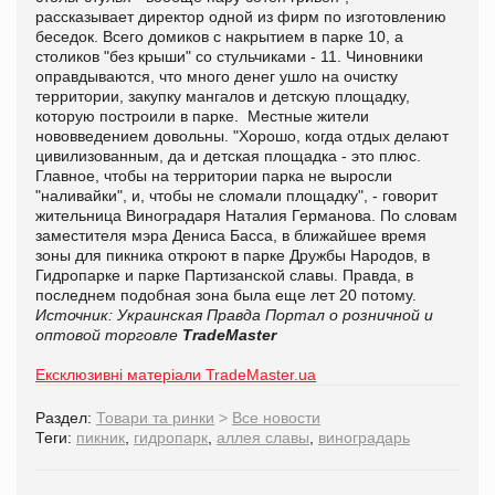
рассказывает директор одной из фирм по изготовлению
беседок. Всего домиков с накрытием в парке 10, а
столиков "без крыши" со стульчиками - 11. Чиновники
оправдываются, что много денег ушло на очистку
территории, закупку мангалов и детскую площадку,
которую построили в парке. Местные жители
нововведением довольны. "Хорошо, когда отдых делают
цивилизованным, да и детская площадка - это плюс.
Главное, чтобы на территории парка не выросли
"наливайки", и, чтобы не сломали площадку", - говорит
жительница Виноградаря Наталия Германова. По словам
заместителя мэра Дениса Басса, в ближайшее время
зоны для пикника откроют в парке Дружбы Народов, в
Гидропарке и парке Партизанской славы. Правда, в
последнем подобная зона была еще лет 20 потому.
Источник: Украинская Правда
Портал о розничной и
оптовой торговле
TradeMaster
Ексклюзивні матеріали TradeMaster.ua
Раздел:
Товари та ринки
>
Все новости
Теги:
пикник
,
гидропарк
,
аллея славы
,
виноградарь