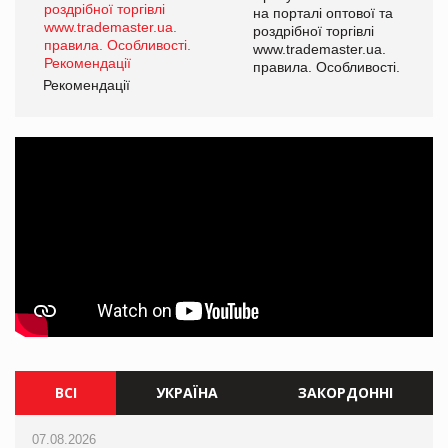
а
на порталі оптової та
роздрібної торгівлі
www.trademaster.ua.
і.
правила. Особливості.
Рекомендації
Ре
ВСІ
УКРАЇНА
ЗАКОРДОННІ
07.08.2026
07.08.2026
07.08.2026