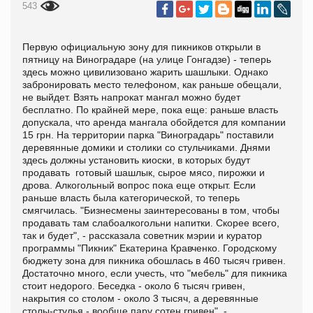
543
Первую официальную зону для пикников открыли в
пятницу на Виноградаре (на улице Гонгадзе) - теперь
здесь можно цивилизовано жарить шашлыки. Однако
забронировать место телефоном, как раньше обещали,
не выйдет. Взять напрокат мангал можно будет
бесплатно. По крайней мере, пока еще: раньше власть
допускала, что аренда мангала обойдется для компании
15 грн. На территории парка "Виноградарь" поставили
деревянные домики и столики со стульчиками. Днями
здесь должны установить киоски, в которых будут
продавать готовый шашлык, сырое мясо, пирожки и
дрова. Алкогольный вопрос пока еще открыт. Если
раньше власть была категорической, то теперь
смягчилась. "Бизнесмены заинтересованы в том, чтобы
продавать там слабоалкогольни напитки. Скорее всего,
так и будет", - рассказала советник мэрии и куратор
программы "Пикник" Екатерина Кравченко. Городскому
бюджету зона для пикника обошлась в 460 тысяч гривен.
Достаточно много, если учесть, что "мебель" для пикника
стоит недорого. Беседка - около 6 тысяч гривен,
накрытия со столом - около 3 тысяч, а деревянные
столы-стулья - вообще пару сотен гривен", -