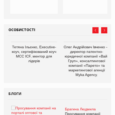
ОСОБИСТОСТІ
,
Тетяна Ільєнко, Executive-
Олег Андрійович Івченко —
ОВ
коуч, сертифікований коуч
директор патентно-
МСС ICF, ментор для
юридичної компанії «Вайз
лідерів
Груп», консалтингової
компанії «Парето» та
маркетингової агенції
Myka Agency.
БЛОГИ
Брагина Людмила
ї
Просування компанії