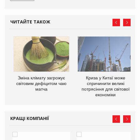
ЧИТАЙТЕ ТАКОЖ
Зміна клімату загрожує
Криза у Китаї може
ne
світовим дефіцитом чаю
спричинити великі
матча
потрясіння для світової
економіки
КРАЩІ КОМПАНІЇ