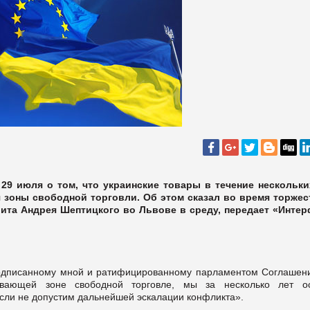
29 июля о том, что украинские товары в течение нескольки
 зоны свободной торговли. Об этом сказал во время торжес
ита Андрея Шептицкого во Львове в среду, передает «Интер
подписанному мной и ратифицированному парламентом Соглашен
ывающей зоне свободной торговле, мы за несколько лет о
если не допустим дальнейшей эскалации конфликта».