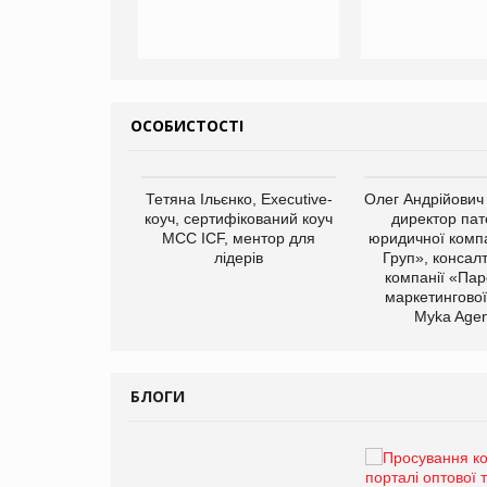
ОСОБИСТОСТІ
арас Ігорович,
Тетяна Ільєнко, Executive-
Олег Андрійович
иробництва ТОВ
коуч, сертифікований коуч
директор пат
Герчак"
МСС ICF, ментор для
юридичної компа
лідерів
Груп», консал
компанії «Пар
маркетингової
Myka Agen
БЛОГИ
Брагина Людмила
Просування компанії на