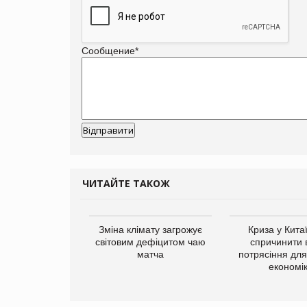
Сообщение
*
ЧИТАЙТЕ ТАКОЖ
ує виробника
Зміна клімату загрожує
Криза у Кита
добавок Thorne
світовим дефіцитом чаю
спричинити 
матча
потрясіння для 
економі