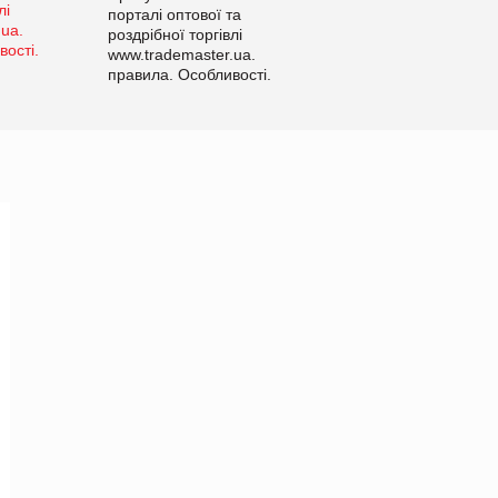
порталі оптової та
роздрібної торгівлі
www.trademaster.ua.
правила. Особливості.
Рекомендації