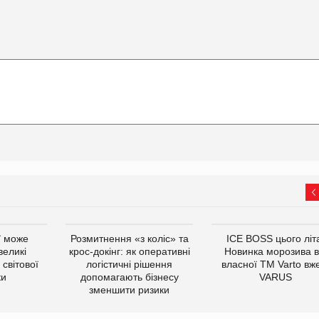
ї може
Розмитнення «з коліс» та
ICE BOSS цього літ
великі
крос-докінг: як оперативні
Новинка морозива в
світової
логістичні рішення
власної ТМ Varto вж
ки
допомагають бізнесу
VARUS
зменшити ризики