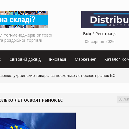
Вхід
Реєстрація
л топ-менеджерів оптової
та роздрібної торгівлі
08 серпня 2026
к
Світовий досвід
Інновації
Маркетинг
Каталог Ком
енко: украинские товары за несколько лет освоят рынок ЕС
30 ли
ОЛЬКО ЛЕТ ОСВОЯТ РЫНОК ЕС