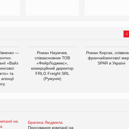
 Івченко —
Роман Наумчев,
Роман Корсак, співвла
ентно-
співзасновник ТОВ
франчайзингової мер
нії «Вайз
«ФейрЛоджикс»,
SPAR в Україні
тингової
комерційний директор
ето» та
FRLG Freight SRL
 агенції
(Румунія)
cy.
Брагина Людмила
Просування компанії на