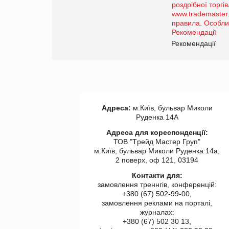
порталі оптової та
роздрібної торгівлі
www.trademaster.ua.
правила. Особливості.
ії
Рекомендації
Адреса:
м.Київ, бульвар Миколи
Руденка 14А
Адреса для кореспонденції:
ТОВ "Tрейд Мастер Груп"
м.Київ, бульвар Миколи Руденка 14а,
2 поверх, оф 121, 03194
Контакти для:
замовлення треннгів, конференцій:
+380 (67) 502-99-00,
замовлення реклами на порталі,
журналах:
+380 (67) 502 30 13,