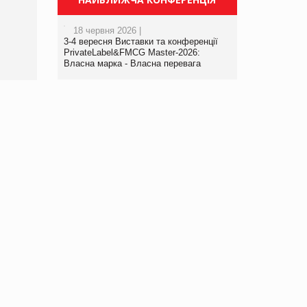
порталі оптової та
роздрібної торгівлі
18 червня 2026 |
www.trademaster.ua.
3-4 вересня Виставки та конференції
правила. Особливості.
PrivateLabel&FMCG Master-2026:
Власна марка - Власна перевага