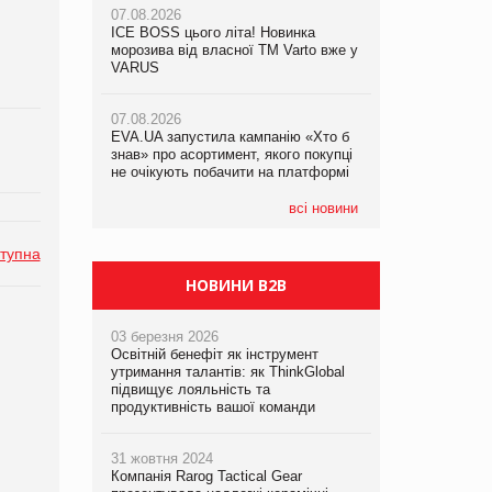
07.08.2026
07.08.2026
ICE BOSS цього літа! Новинка
ICE BOSS цього літа! Новинка
07.08.2026
морозива від власної ТМ Varto вже у
морозива від власної ТМ Varto вже у
Франція заборонила рекламні дзвінки
VARUS
VARUS
без згоди клієнтів
07.08.2026
07.08.2026
EVA.UA запустила кампанію «Хто б
EVA.UA запустила кампанію «Хто б
знав» про асортимент, якого покупці
знав» про асортимент, якого покупці
не очікують побачити на платформі
не очікують побачити на платформі
всі новини
тупна
НОВИНИ B2B
03 березня 2026
Освітній бенефіт як інструмент
утримання талантів: як ThinkGlobal
підвищує лояльність та
продуктивність вашої команди
31 жовтня 2024
Компанія Rarog Tactical Gear