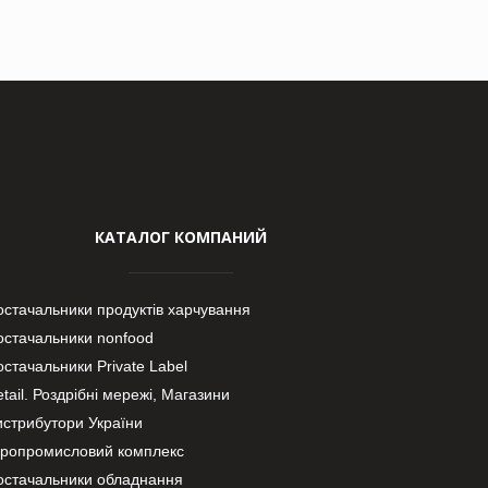
КАТАЛОГ КОМПАНИЙ
остачальники продуктів харчування
остачальники nonfood
стачальники Private Label
tail. Роздрібні мережі, Магазини
истрибутори України
гропромисловий комплекс
остачальники обладнання