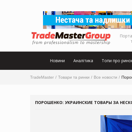
Порта
Новини
Аналітика
Топи про рино
TradeMaster
Товари та ринки
Все новости
Порош
ПОРОШЕНКО: УКРАИНСКИЕ ТОВАРЫ ЗА НЕСК