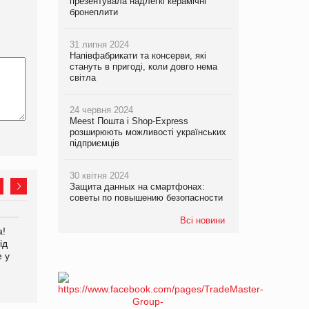
презентувала надлегкі керамічні
бронеплити
31 липня 2024
Напівфабрикати та консерви, які
стануть в пригоді, коли довго нема
світла
24 червня 2024
Meest Пошта і Shop-Express
розширюють можливості українських
підприємців
30 квітня 2024
Защита данных на смартфонах:
советы по повышению безопасности
Всі новини
а!
EVA.UA запустила
Kraft Heinz скоротила
ід
кампанію «Хто б знав» про
збиток у першому півріччі
е у
асортимент, якого покупці
не очікують побачити на
платформі