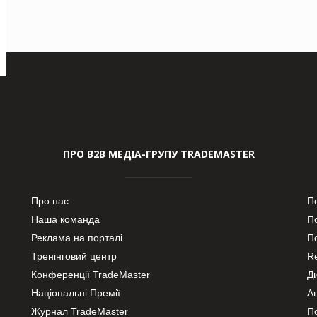
ПРО В2В МЕДІА-ГРУПУ TRADEMASTER
Про нас
П
Наша команда
П
Реклама на порталі
По
Тренінговий центр
Re
Конференції TradeMaster
Д
Національні Премії
А
Журнал TradeMaster
П