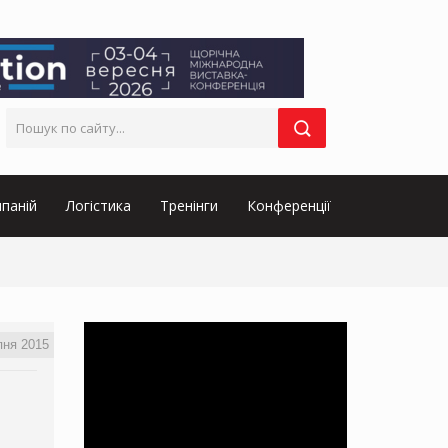
паній
Логістика
Тренінги
Конференції
пня 2015