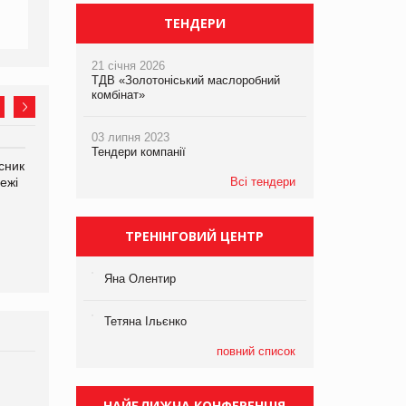
ТЕНДЕРИ
21 січня 2026
ТДВ «Золотоніський маслоробний
комбінат»
03 липня 2023
Тендери компанії
сник
Олексій Логачов-Михайлов
Яна Сараніна, директор
ежі
Файно маркет Директор
Всі тендери
компанії «УкраМарин»
департаменту з
виробництва
ТРЕНІНГОВИЙ ЦЕНТР
Яна Олентир
Тетяна Ільєнко
повний список
Брагина Людмила
Просування компанії на
НАЙБЛИЖЧА КОНФЕРЕНЦІЯ