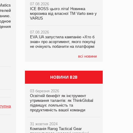
07.08.2026
07.08.2026
atics
ICE BOSS цього літа! Новинка
ICE BOSS цього літа! Новинка
телей
07.08.2026
морозива від власної ТМ Varto вже у
морозива від власної ТМ Varto вже у
анию.
Франція заборонила рекламні дзвінки
VARUS
VARUS
одное
без згоди клієнтів
дения
07.08.2026
07.08.2026
EVA.UA запустила кампанію «Хто б
EVA.UA запустила кампанію «Хто б
знав» про асортимент, якого покупці
знав» про асортимент, якого покупці
не очікують побачити на платформі
не очікують побачити на платформі
всі новини
НОВИНИ B2B
03 березня 2026
Освітній бенефіт як інструмент
утримання талантів: як ThinkGlobal
підвищує лояльність та
тупна
продуктивність вашої команди
31 жовтня 2024
Компанія Rarog Tactical Gear