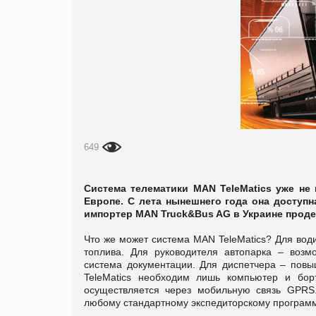
649
Система телематики MAN TeleMatics уже не
Европе. С лета нынешнего года она доступ
импортер MAN Truck&Bus AG в Украине продел
Что же может система MAN TeleMatics? Для вод
топлива. Для руководителя автопарка – возм
система документации. Для диспетчера – пов
TeleMatics необходим лишь компьютер и бо
осуществляется через мобильную связь GPR
любому стандартному экспедиторскому програ