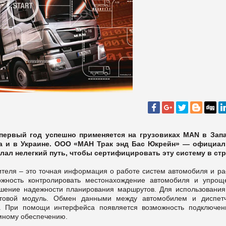
 первый год успешно применяется на грузовиках MAN в Зап
на и в Украине. ООО «МАН Трак энд Бас Юкрейн» — официа
ал нелегкий путь, чтобы сертифицировать эту систему в стр
ителя – это точная информация о работе систем автомобиля и ра
ожность контролировать местонахождение автомобиля и упрощ
ышение надежности планирования маршрутов. Для использовани
ртовой модуль. Обмен данными между автомобилем и диспет
S. При помощи интерфейса появляется возможность подключе
ммному обеспечению.