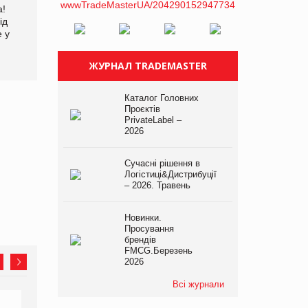
а!
EVA.UA запустила
Kraft Heinz скоротила
ід
кампанію «Хто б знав» про
збиток у першому півріччі
е у
асортимент, якого покупці
не очікують побачити на
платформі
ЖУРНАЛ TRADEMASTER
Каталог Головних
Проєктів
PrivateLabel –
2026
Сучасні рішення в
Логістиці&Дистрибуції
– 2026. Травень
Новинки.
Просування
брендів
FMCG.Березень
2026
Всі журнали