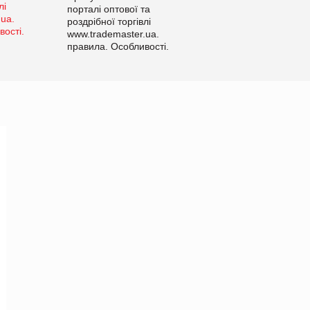
порталі оптової та
роздрібної торгівлі
www.trademaster.ua.
правила. Особливості.
Рекомендації