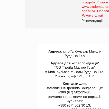
порталі оптової та
роздрібної торгівлі
www.trademaster.ua.
правила. Особливості.
ії
Рекомендації
Адреса:
м.Київ, бульвар Миколи
Руденка 14А
Адреса для кореспонденції:
ТОВ "Tрейд Мастер Груп"
м.Київ, бульвар Миколи Руденка 14а,
2 поверх, оф 121, 03194
Контакти для:
замовлення треннгів, конференцій:
+380 (67) 502-99-00,
замовлення реклами на порталі,
журналах:
+380 (67) 502 30 13,