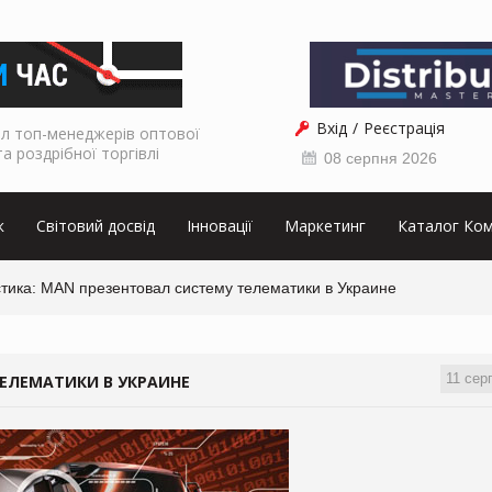
Вхід
Реєстрація
л топ-менеджерів оптової
та роздрібної торгівлі
08 серпня 2026
к
Світовий досвід
Інновації
Маркетинг
Каталог Ком
стика: MAN презентовал систему телематики в Украине
11 сер
ЕЛЕМАТИКИ В УКРАИНЕ