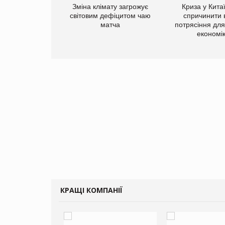
ує виробника
Зміна клімату загрожує
Криза у Кита
добавок Thorne
світовим дефіцитом чаю
спричинити 
матча
потрясіння для 
економі
КРАЩІ КОМПАНІЇ