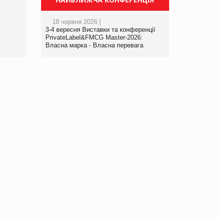
порталі оптової та
роздрібної торгівлі
18 червня 2026 |
www.trademaster.ua.
3-4 вересня Виставки та конференції
правила. Особливості.
PrivateLabel&FMCG Master-2026:
Власна марка - Власна перевага