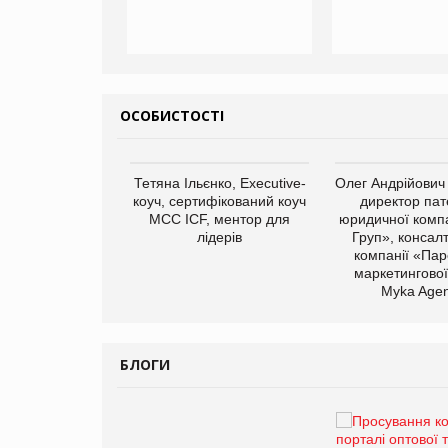
ОСОБИСТОСТІ
арас Ігорович,
Тетяна Ільєнко, Executive-
Олег Андрійович
иробництва ТОВ
коуч, сертифікований коуч
директор пат
Герчак"
МСС ICF, ментор для
юридичної компа
лідерів
Груп», консал
компанії «Пар
маркетингової
Myka Agen
БЛОГИ
Брагина Людмила
Просування компанії на