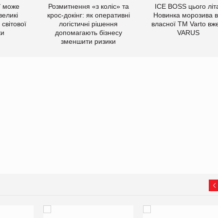
ї може
Розмитнення «з коліс» та
ICE BOSS цього літ
великі
крос-докінг: як оперативні
Новинка морозива в
світової
логістичні рішення
власної ТМ Varto вж
ки
допомагають бізнесу
VARUS
зменшити ризики