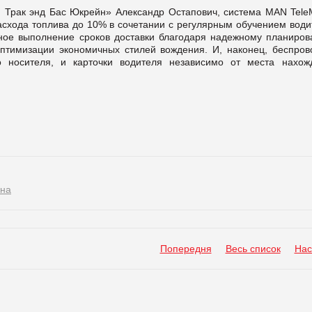
Трак энд Бас Юкрейн» Александр Остапович, система MAN TeleM
схода топлива до 10% в сочетании с регулярным обучением води
нное выполнение сроков доставки благодаря надежному планиров
оптимизации экономичных стилей вождения. И, наконец, беспров
о носителя, и карточки водителя независимо от места нахож
ина
Попередня
Весь список
Нас