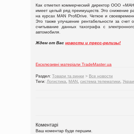
Как отметил коммерческий директор ООО «МАН 
имеет целый ряд преимуществ. Это снижение ра
на курсах MAN ProfiDrive. Четкое и своевреме
Это также улучшение рентабельности за счет 
считывание данных тахографа с электронног
автомобиля.
Ждем от Вас
новости и пресс-релизы!
Ексклюзивні матеріали TradeMaster.ua
Раздел:
Товари та ринки
>
Все новости
Теги:
Логистика
,
MAN
,
система телематики
,
Укра
Коментарі
Ваш коментар буде першим.