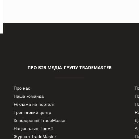
ПРО В2В МЕДІА-ГРУПУ TRADEMASTER
Про нас
П
Наша команда
П
Реклама на порталі
По
Тренінговий центр
Re
Конференції TradeMaster
Д
Національні Премії
А
Журнал TradeMaster
П