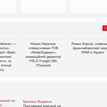
 Івченко —
Роман Наумчев,
Роман Корсак, співвла
ентно-
співзасновник ТОВ
франчайзингової мер
нії «Вайз
«ФейрЛоджикс»,
SPAR в Україні
тингової
комерційний директор
ето» та
FRLG Freight SRL
 агенції
(Румунія)
cy.
Брагина Людмила
Просування компанії на