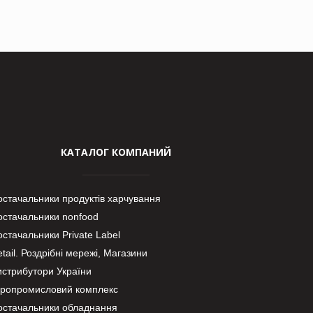
КАТАЛОГ КОМПАНИЙ
остачальники продуктів харчування
остачальники nonfood
стачальники Private Label
tail. Роздрібні мережі, Магазини
истрибутори України
гропромисловий комплекс
остачальники обладнання