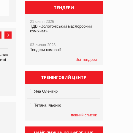
ТЕНДЕРИ
21 січня 2026
ТДВ «Золотоніський маслоробний
комбінат»
03 липня 2023
Тендери компанії
сник
Олексій Логачов-Михайлов
Яна Сараніна, директор
ежі
Файно маркет Директор
Всі тендери
компанії «УкраМарин»
департаменту з
виробництва
ТРЕНІНГОВИЙ ЦЕНТР
Яна Олентир
Тетяна Ільєнко
повний список
Брагина Людмила
Просування компанії на
НАЙБЛИЖЧА КОНФЕРЕНЦІЯ