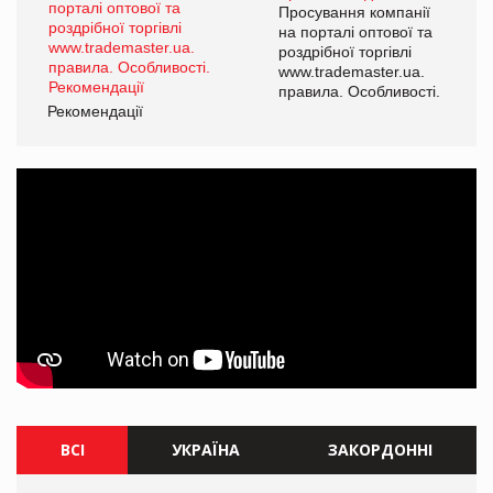
ї
Просування компанії
а
на порталі оптової та
роздрібної торгівлі
www.trademaster.ua.
і.
правила. Особливості.
Рекомендації
Ре
ВСІ
УКРАЇНА
ЗАКОРДОННІ