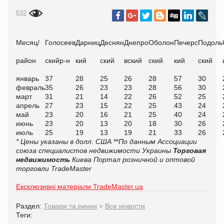
532
Месяц/
Голосеев
Дарниц
Деснян
Днепро
Оболон
Печерс
Подоль
район
скийр-н
кий
ский
вский
ский
кий
ский
январь
37
28
25
26
28
57
30
февраль
35
26
23
23
28
56
30
март
31
21
14
22
26
52
25
апрель
27
23
15
22
25
43
24
май
23
20
16
21
25
40
24
июнь
23
20
13
20
18
30
26
июль
25
19
13
19
21
33
26
* Цены указаны в долл. США
**
По данным Ассоциации
союза специалистов недвижимости Украины
Торговая
недвижимость
Киева
Портал розничной и оптовой
торговли TradeMaster
Ексклюзивні матеріали TradeMaster.ua
Раздел:
Товари та ринки
>
Все новости
Теги: