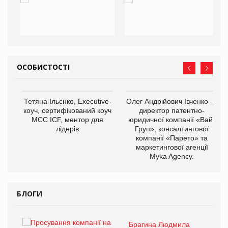
ОСОБИСТОСТІ
,
Тетяна Ільєнко, Executive-
Олег Андрійович Івченко —
ОВ
коуч, сертифікований коуч
директор патентно-
МСС ICF, ментор для
юридичної компанії «Вайз
лідерів
Груп», консалтингової
компанії «Парето» та
маркетингової агенції
Myka Agency.
БЛОГИ
Брагина Людмила