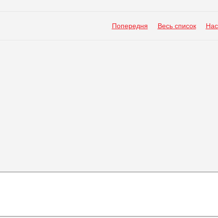
Попередня
Весь список
Нас