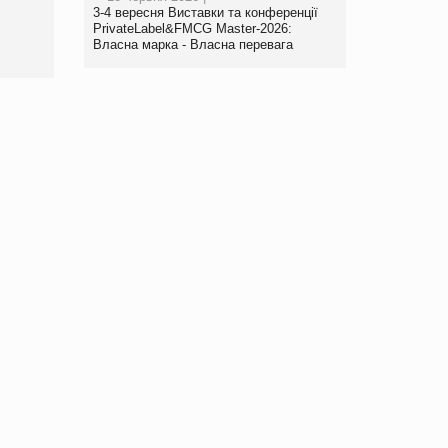
www.trademaster.ua.
3-4 вересня Виставки та конференції
правила. Особливості.
PrivateLabel&FMCG Master-2026:
Власна марка - Власна перевага