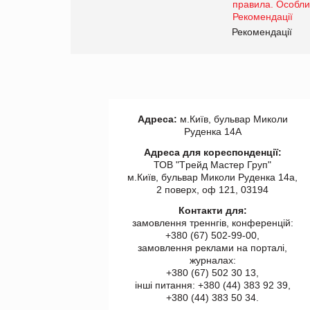
www.trademaster.ua.
правила. Особливості.
ії
Рекомендації
Адреса:
м.Київ, бульвар Миколи
Руденка 14А
Адреса для кореспонденції:
ТОВ "Tрейд Мастер Груп"
м.Київ, бульвар Миколи Руденка 14а,
2 поверх, оф 121, 03194
Контакти для:
замовлення треннгів, конференцій:
+380 (67) 502-99-00,
замовлення реклами на порталі,
журналах:
+380 (67) 502 30 13,
інші питання: +380 (44) 383 92 39,
+380 (44) 383 50 34.