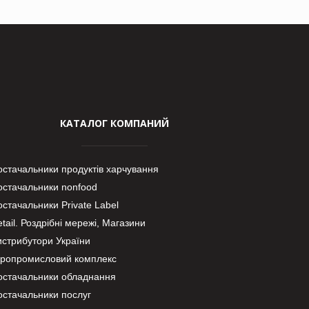
КАТАЛОГ КОМПАНИЙ
остачальники продуктів харчування
остачальники nonfood
стачальники Private Label
tail. Роздрібні мережі, Магазини
истрибутори України
гропромисловий комплекс
остачальники обладнання
остачальники послуг