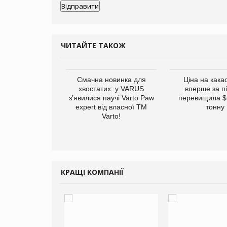
ЧИТАЙТЕ ТАКОЖ
винуватили у
Смачна новинка для
Ціна на кака
ірній рекламі
хвостатих: у VARUS
вперше за п
них продуктів
з’явилися паучі Varto Paw
перевищила $
expert від власної ТМ
тонну
Varto!
КРАЩІ КОМПАНІЇ