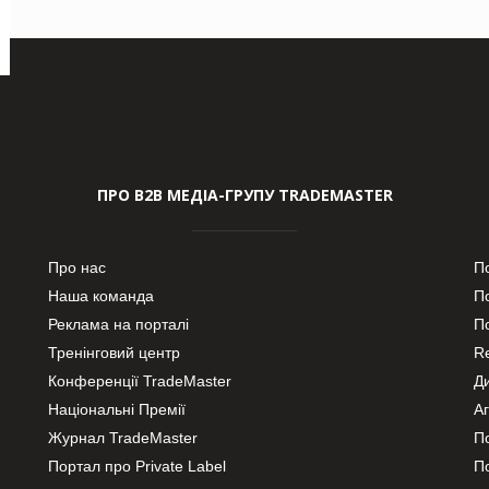
ПРО В2В МЕДІА-ГРУПУ TRADEMASTER
Про нас
П
Наша команда
П
Реклама на порталі
По
Тренінговий центр
Re
Конференції TradeMaster
Д
Національні Премії
А
Журнал TradeMaster
П
Портал про Private Label
П