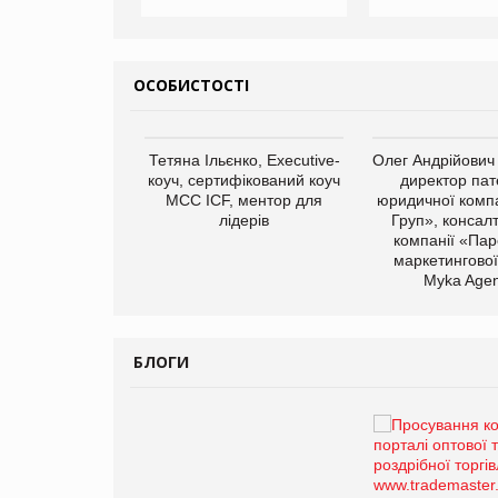
ОСОБИСТОСТІ
арас Ігорович,
Тетяна Ільєнко, Executive-
Олег Андрійович
иробництва ТОВ
коуч, сертифікований коуч
директор пат
Герчак"
МСС ICF, ментор для
юридичної компа
лідерів
Груп», консал
компанії «Пар
маркетингової
Myka Agen
БЛОГИ
Брагина Людмила
Просування компанії на
порталі оптової та
роздрібної торгівлі