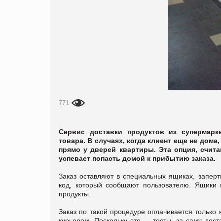
771
Сервис доставки продуктов из супермарк
товара. В случаях, когда клиент еще не дом
прямо у дверей квартиры. Эта опция, счита
успевает попасть домой к прибытию заказа.
Заказ оставляют в специальных ящиках, заперт
код, который сообщают пользователю. Ящики 
продукты.
Заказ по такой процедуре оплачивается только 
курьером. Поскольку это — тесты, за саму дост