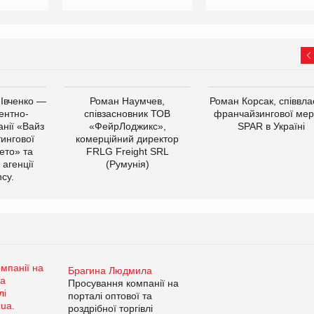
 Івченко —
Роман Наумчев,
Роман Корсак, співвла
ентно-
співзасновник ТОВ
франчайзингової мер
нії «Вайз
«ФейрЛоджикс»,
SPAR в Україні
тингової
комерційний директор
ето» та
FRLG Freight SRL
 агенції
(Румунія)
cy.
Брагина Людмила
Просування компанії на
порталі оптової та
роздрібної торгівлі