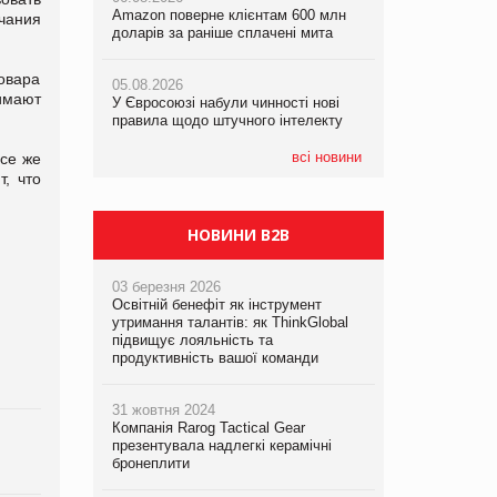
Amazon поверне клієнтам 600 млн
Amazon поверне клієнтам 600 млн
правила щодо штучного інтелекту
ечания
доларів за раніше сплачені мита
доларів за раніше сплачені мита
05.08.2026
овара
05.08.2026
05.08.2026
Рекламна платформа вимагає від
имают
У Євросоюзі набули чинності нові
У Євросоюзі набули чинності нові
Google компенсацію за втрату 6,9
правила щодо штучного інтелекту
правила щодо штучного інтелекту
трлн рекламних показів
всі новини
се же
, что
НОВИНИ B2B
03 березня 2026
Освітній бенефіт як інструмент
утримання талантів: як ThinkGlobal
підвищує лояльність та
продуктивність вашої команди
31 жовтня 2024
Компанія Rarog Tactical Gear
презентувала надлегкі керамічні
бронеплити