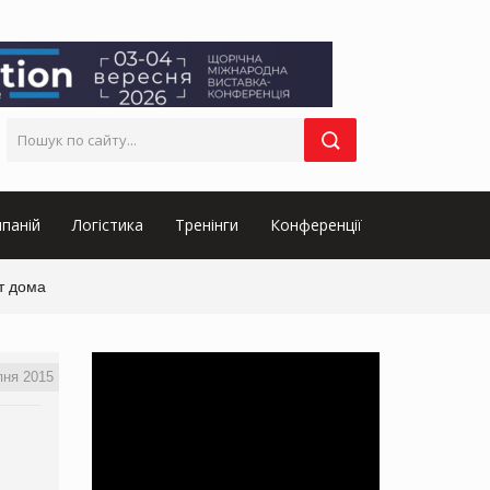
паній
Логістика
Тренінги
Конференції
т дома
пня 2015