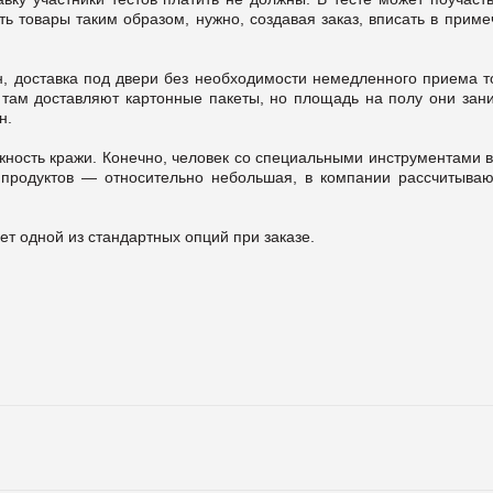
ь товары таким образом, нужно, создавая заказ, вписать в прим
н, доставка под двери без необходимости немедленного приема т
 там доставляют картонные пакеты, но площадь на полу они зан
он.
жность кражи. Конечно, человек со специальными инструментами в
 продуктов — относительно небольшая, в компании рассчитывают
нет одной из стандартных опций при заказе.