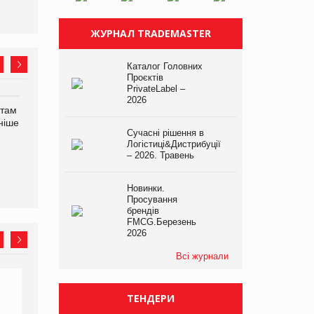
ЖУРНАЛ TRADEMASTER
Каталог Головних
Проєктів
PrivateLabel –
2026
нтам
У Євросоюзі набули
Рекламна платформа
ніше
чинності нові правила
вимагає від Google
Сучасні рішення в
щодо штучного інтелекту
компенсацію за втрату 6,9
Логістиці&Дистрибуції
трлн рекламних показів
– 2026. Травень
Новинки.
Просування
брендів
FMCG.Березень
2026
Всі журнали
ТЕНДЕРИ