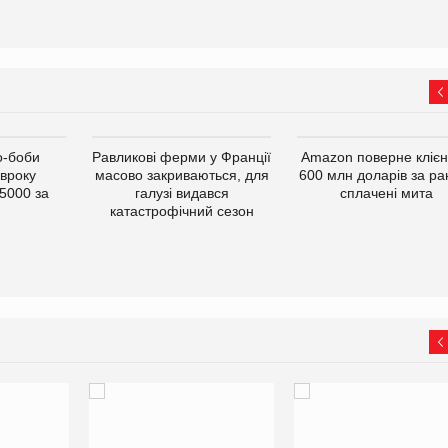
о-боби
Равликові ферми у Франції
Amazon поверне кліє
івроку
масово закриваються, для
600 млн доларів за ра
5000 за
галузі видався
сплачені мита
катастрофічний сезон