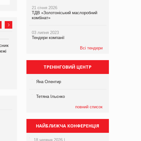
21 січня 2026
ТДВ «Золотоніський маслоробний
комбінат»
03 липня 2023
Тендери компанії
сник
Олексій Логачов-Михайлов
Яна Сараніна, директор
Всі тендери
ежі
Файно маркет Директор
компанії «УкраМарин»
департаменту з
виробництва
ТРЕНІНГОВИЙ ЦЕНТР
Яна Олентир
Тетяна Ільєнко
повний список
Брагина Людмила
НАЙБЛИЖЧА КОНФЕРЕНЦІЯ
Просування компанії на
порталі оптової та
роздрібної торгівлі
18 червня 2026 |