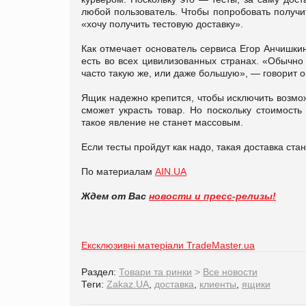
любой пользователь. Чтобы попробовать получит
«хочу получить тестовую доставку».
Как отмечает основатель сервиса Егор Анчишки
есть во всех цивилизованных странах. «Обычно
часто такую же, или даже большую», — говорит 
Ящик надежно крепится, чтобы исключить возмо
сможет украсть товар. Но поскольку стоимость
такое явление не станет массовым.
Если тесты пройдут как надо, такая доставка ста
По материалам
AIN.UA
Ждем от Вас
новости и пресс-релизы!
Ексклюзивні матеріали TradeMaster.ua
Раздел:
Товари та ринки
>
Все новости
Теги:
Zakaz.UA
,
доставка
,
клиенты
,
ящики