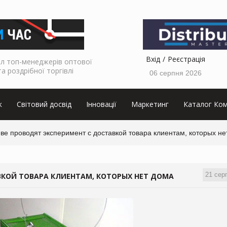
Вхід
Реєстрація
л топ-менеджерів оптової
та роздрібної торгівлі
06 серпня 2026
к
Світовий досвід
Інновації
Маркетинг
Каталог Ком
ве проводят эксперимент с доставкой товара клиентам, которых не
21 сер
ВКОЙ ТОВАРА КЛИЕНТАМ, КОТОРЫХ НЕТ ДОМА