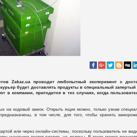
етов Zakaz.ua проводит любопытный эксперимент с дост
а, курьер будет доставлять продукты в специальный запертый
ют в компании, пригодится в тех случаях, когда пользовате
ых на кодовый замок. Открыть ящик можно, только узнав специа
предназначены, в том числе, для того, чтобы хранить заморож
картой или через онлайн-системы, поскольку пользователь не вид
авку участники тестов платить не должны. В тесте может поучаст