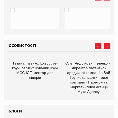
ОСОБИСТОСТІ
,
Тетяна Ільєнко, Executive-
Олег Андрійович Івченко —
ОВ
коуч, сертифікований коуч
директор патентно-
МСС ICF, ментор для
юридичної компанії «Вайз
лідерів
Груп», консалтингової
компанії «Парето» та
маркетингової агенції
Myka Agency.
БЛОГИ