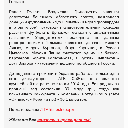
Гельзин.
Ранее Гельзин Владислав Григорьевич являлся
депутатом Донецкого областного совета, возглавлял
донецкий футбольный клуб Олимпик (и играл форвардом
в этом клубе), руководил благотворительным фондом
развития футбола в Донецкой области с аналогичным
названием. Учредителями последнего, по данным
реестра, помимо Гельзина являются дончане Михаил
Ляшко, Андрей Курганов, Игорь Карпинец и Руслан
Цыплаков. Михаил Ляшко считается одним из бизнес-
партнеров Бориса Колесникова, а Руслан Цыплаков -
друг Виктора Януковича-младшего, погибшего в России.
До недавнего времени в Украине работала только одна
сеть дискаунтеров - АТБ. Сейчас она является
крупнейшей в стране по итогам 2014 года. Ее продажи за
прошлый год составили 39 млрд грн, тогда как
ближайшего конкурента - компании Fozzy Group (сети
«Сильпо», «Фора» и пр.) - 36,1 млрд грн.
По материалам
ЛIГАБiзнесIнформ
Ждем от Вас
новости и пресс-релизы!