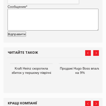
Сообщение
*
ЧИТАЙТЕ ТАКОЖ
ам
Kraft Heinz скоротила
Продажі Hugo Boss впали
іше
збиток у першому півріччі
на 9%
КРАЩІ КОМПАНІЇ