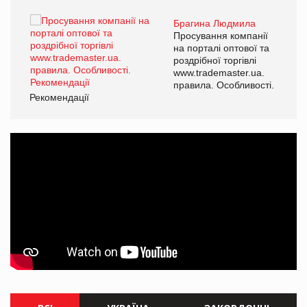
Брагина Людмила
ї
Просування компанії
а
на порталі оптової та
роздрібної торгівлі
www.trademaster.ua.
і.
правила. Особливості.
Рекомендації
Ре