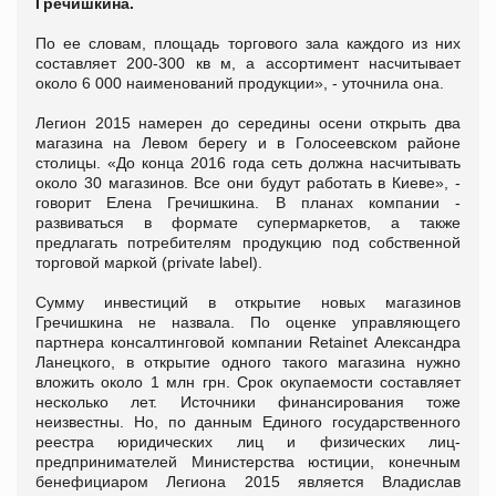
Гречишкина.
По ее словам, площадь торгового зала каждого из них
составляет 200-300 кв м, а ассортимент насчитывает
около 6 000 наименований продукции», - уточнила она.
Легион 2015 намерен до середины осени открыть два
магазина на Левом берегу и в Голосеевском районе
столицы. «До конца 2016 года сеть должна насчитывать
около 30 магазинов. Все они будут работать в Киеве», -
говорит Елена Гречишкина. В планах компании -
развиваться в формате супермаркетов, а также
предлагать потребителям продукцию под собственной
торговой маркой (private label).
Сумму инвестиций в открытие новых магазинов
Гречишкина не назвала. По оценке управляющего
партнера консалтинговой компании Retainet Александра
Ланецкого, в открытие одного такого магазина нужно
вложить около 1 млн грн. Срок окупаемости составляет
несколько лет. Источники финансирования тоже
неизвестны. Но, по данным Единого государственного
реестра юридических лиц и физических лиц-
предпринимателей Министерства юстиции, конечным
бенефициаром Легиона 2015 является Владислав