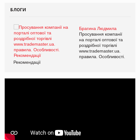
БЛОГИ
Брагина Людмила
ї
Просування компанії
а
на порталі оптової та
роздрібної торгівлі
www.trademaster.ua.
і.
правила. Особливості.
Рекомендації
Ре