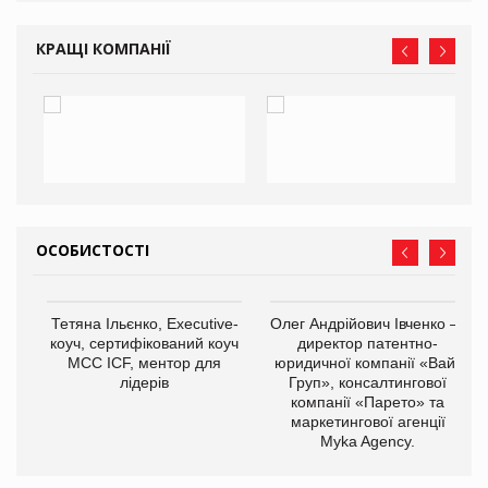
КРАЩІ КОМПАНІЇ
ОСОБИСТОСТІ
,
Тетяна Ільєнко, Executive-
Олег Андрійович Івченко —
ОВ
коуч, сертифікований коуч
директор патентно-
МСС ICF, ментор для
юридичної компанії «Вайз
лідерів
Груп», консалтингової
компанії «Парето» та
маркетингової агенції
Myka Agency.