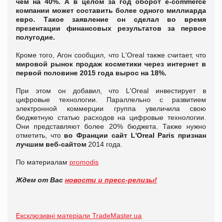
чем на 40%. А в целом за год оборот e-commerce
компании может составить более одного миллиарда
евро. Такое заявление он сделал во время
презентации финансовых результатов за первое
полугодие.
Кроме того, Агон сообщил, что L'Oreal также считает, что
мировой рынок продаж косметики через интернет в
первой половине 2015 года вырос на 18%.
При этом он добавил, что L'Oreal инвестирует в
цифровые технологии. Параллельно с развитием
электронной коммерции группа увеличила свою
бюджетную статью расходов на цифровые технологии.
Они представляют более 20% бюджета. Также нужно
отметить, что
во Франции сайт
L'
Oreal
Paris признан
лучшим веб-сайтом
2014 года.
По материалам
promodis
Ждем от Вас
новости и пресс-релизы!
Ексклюзивні матеріали TradeMaster.ua