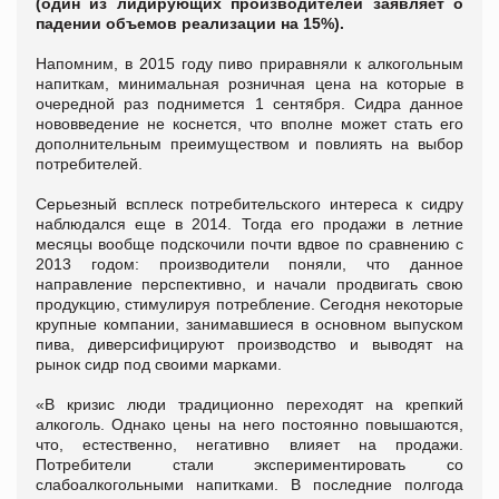
(один из лидирующих производителей заявляет о
падении объемов реализации на 15%).
Напомним, в 2015 году пиво приравняли к алкогольным
напиткам, минимальная розничная цена на которые в
очередной раз поднимется 1 сентября. Сидра данное
нововведение не коснется, что вполне может стать его
дополнительным преимуществом и повлиять на выбор
потребителей.
Серьезный всплеск потребительского интереса к сидру
наблюдался еще в 2014. Тогда его продажи в летние
месяцы вообще подскочили почти вдвое по сравнению с
2013 годом: производители поняли, что данное
направление перспективно, и начали продвигать свою
продукцию, стимулируя потребление. Сегодня некоторые
крупные компании, занимавшиеся в основном выпуском
пива, диверсифицируют производство и выводят на
рынок сидр под своими марками.
«В кризис люди традиционно переходят на крепкий
алкоголь. Однако цены на него постоянно повышаются,
что, естественно, негативно влияет на продажи.
Потребители стали экспериментировать со
слабоалкогольными напитками. В последние полгода