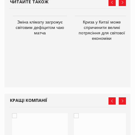
ЧИТАЙТЕ ТАКОЖ
Зміна клімату загрожує
Криза у Китаї може
ne
світовим дефіцитом чаю
спричинити великі
матча
потрясіння для світової
економіки
КРАЩІ КОМПАНІЇ