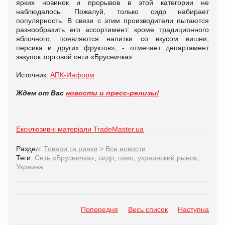
ярких новинок и прорывов в этой категории не
наблюдалось. Пожалуй, только сидр набирает
популярность. В связи с этим производители пытаются
разнообразить его ассортимент: кроме традиционного
яблочного, появляются напитки со вкусом вишни,
персика и других фруктов», - отмечает департамент
закупок торговой сети «Брусничка».
Источник:
АПК-Информ
Ждем от Вас
новости и пресс-релизы!
Ексклюзивні матеріали TradeMaster.ua
Раздел:
Товари та ринки
>
Все новости
Теги:
Сеть «Брусничка»
,
сидр
,
пиво
,
украинский рынок
,
Украина
Попередня
Весь список
Наступна