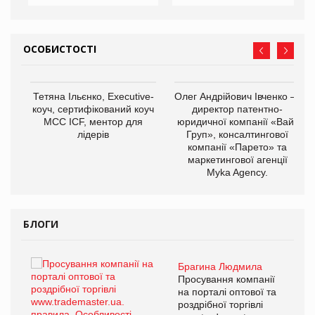
ОСОБИСТОСТІ
,
Тетяна Ільєнко, Executive-
Олег Андрійович Івченко —
ОВ
коуч, сертифікований коуч
директор патентно-
МСС ICF, ментор для
юридичної компанії «Вайз
лідерів
Груп», консалтингової
компанії «Парето» та
маркетингової агенції
Myka Agency.
БЛОГИ
Брагина Людмила
ї
Просування компанії
а
на порталі оптової та
роздрібної торгівлі