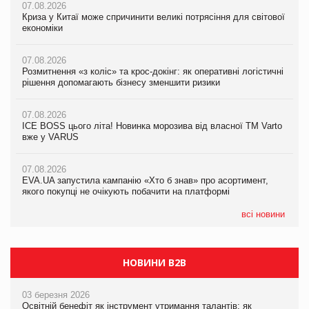
07.08.2026
07.08.2026
07.08.2026
Криза у Китаї може спричинити великі потрясіння для світової
Криза у Китаї може спричинити великі потрясіння для світової
Криза у Китаї може спричинити великі потрясіння для світової
економіки
економіки
економіки
07.08.2026
07.08.2026
07.08.2026
Розмитнення «з коліс» та крос-докінг: як оперативні логістичні
Розмитнення «з коліс» та крос-докінг: як оперативні логістичні
Kraft Heinz скоротила збиток у першому півріччі
рішення допомагають бізнесу зменшити ризики
рішення допомагають бізнесу зменшити ризики
07.08.2026
07.08.2026
07.08.2026
Продажі Hugo Boss впали на 9%
ICE BOSS цього літа! Новинка морозива від власної ТМ Varto
ICE BOSS цього літа! Новинка морозива від власної ТМ Varto
вже у VARUS
вже у VARUS
07.08.2026
Франція заборонила рекламні дзвінки без згоди клієнтів
07.08.2026
07.08.2026
EVA.UA запустила кампанію «Хто б знав» про асортимент,
EVA.UA запустила кампанію «Хто б знав» про асортимент,
якого покупці не очікують побачити на платформі
якого покупці не очікують побачити на платформі
всі новини
НОВИНИ B2B
03 березня 2026
Освітній бенефіт як інструмент утримання талантів: як