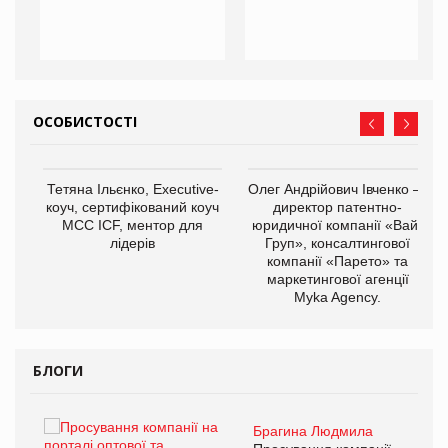
ОСОБИСТОСТІ
,
Тетяна Ільєнко, Executive-
Олег Андрійович Івченко —
ОВ
коуч, сертифікований коуч
директор патентно-
МСС ICF, ментор для
юридичної компанії «Вайз
лідерів
Груп», консалтингової
компанії «Парето» та
маркетингової агенції
Myka Agency.
БЛОГИ
Брагина Людмила