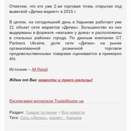
Отметим, что это уже 2-ая торговая точка, открытая под
вывеской «Дигма маркет» в 2015 г.
В целом, на сегодняшний день в Харькове работает уже
21 объект сети маркетов «Дигма». Большинство из них
выдержаны в формате «магазин у дома» и расположены
в спальных районах города. По данным компании GT
Partners Ukraine, доля сети «Дигма» на рынке
организованной розничной торговли
продовольственными товарами оценивается в примерно
4%.
Источник –
All Retail
Ждем от Вас
новости и пресс-релизы!
Ексклюзивні матеріали TradeMaster.ua
Раздел:
Товари та ринки
>
Все новости
Теги:
Сеть «Дигма»
,
маркет
,
Харьков