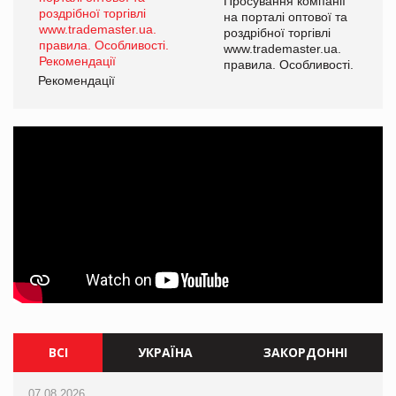
ї
Просування компанії
а
на порталі оптової та
роздрібної торгівлі
www.trademaster.ua.
і.
правила. Особливості.
Рекомендації
Ре
ВСІ
УКРАЇНА
ЗАКОРДОННІ
07.08.2026
07.08.2026
07.08.2026