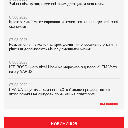
Зміна клімату загрожує світовим дефіцитом чаю матча
Зміна клімату загрожує світовим дефіцитом чаю матча
Зміна клімату загрожує світовим дефіцитом чаю матча
07.08.2026
07.08.2026
07.08.2026
Криза у Китаї може спричинити великі потрясіння для світової
Криза у Китаї може спричинити великі потрясіння для світової
Криза у Китаї може спричинити великі потрясіння для світової
економіки
економіки
економіки
07.08.2026
07.08.2026
07.08.2026
Розмитнення «з коліс» та крос-докінг: як оперативні логістичні
Розмитнення «з коліс» та крос-докінг: як оперативні логістичні
Kraft Heinz скоротила збиток у першому півріччі
рішення допомагають бізнесу зменшити ризики
рішення допомагають бізнесу зменшити ризики
07.08.2026
07.08.2026
07.08.2026
Продажі Hugo Boss впали на 9%
ICE BOSS цього літа! Новинка морозива від власної ТМ Varto
ICE BOSS цього літа! Новинка морозива від власної ТМ Varto
вже у VARUS
вже у VARUS
07.08.2026
Франція заборонила рекламні дзвінки без згоди клієнтів
07.08.2026
07.08.2026
EVA.UA запустила кампанію «Хто б знав» про асортимент,
EVA.UA запустила кампанію «Хто б знав» про асортимент,
якого покупці не очікують побачити на платформі
якого покупці не очікують побачити на платформі
всі новини
НОВИНИ B2B