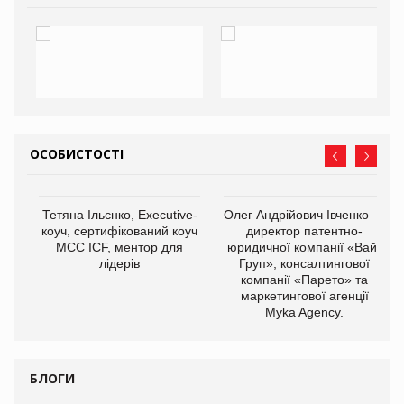
ОСОБИСТОСТІ
,
Тетяна Ільєнко, Executive-
Олег Андрійович Івченко —
ОВ
коуч, сертифікований коуч
директор патентно-
МСС ICF, ментор для
юридичної компанії «Вайз
лідерів
Груп», консалтингової
компанії «Парето» та
маркетингової агенції
Myka Agency.
БЛОГИ