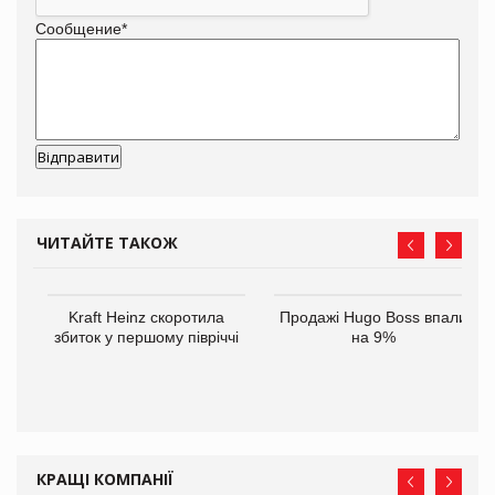
Сообщение
*
ЧИТАЙТЕ ТАКОЖ
ам
Kraft Heinz скоротила
Продажі Hugo Boss впали
іше
збиток у першому півріччі
на 9%
КРАЩІ КОМПАНІЇ