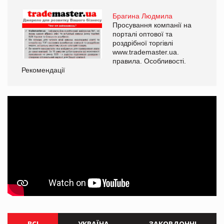
Брагина Людмила
Просування компанії на
порталі оптової та
роздрібної торгівлі
www.trademaster.ua.
правила. Особливості.
Рекомендації
Ре
ВСІ
УКРАЇНА
ЗАКОРДОННІ