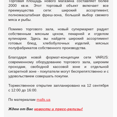
Торговая площадь нового магазина составляет более
2000 кв.м. Этот торговый объект включает все
преимущества сети: широкий ассортимент,
полномасштабная фреш-зона, большой выбор свежего
мяса и рыбы.
Помимо торгового зала, новый супермаркет радует
собственным мясным цехом, пекарней и отделом
кулинарии. Здесь вы найдете широкий ассортимент
готовых блюд, хлебобулочных изделий, мясных
полуфабрикатов собственного производства.
Благодаря новой формат-концепции сети VARUS:
современному оборудованию торгового зала, широким
проходам, свободной кассовой зоне и отдельной
сигаретной зоне - покупатели могут беспрепятственно и с
удовольствием совершать покупки.
Торжественное открытие запланировано на 12 сентября
с 12:00 до 16:00.
По материалам
malls.ua
Ждем от Вас
новости и пресс-релизы!