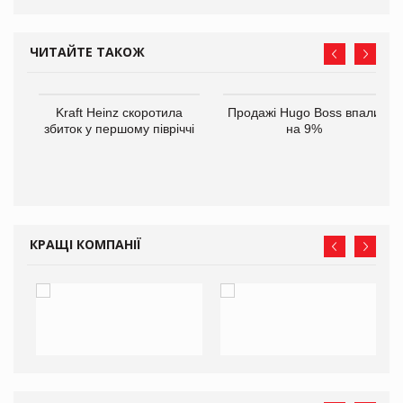
ЧИТАЙТЕ ТАКОЖ
ам
Kraft Heinz скоротила
Продажі Hugo Boss впали
іше
збиток у першому півріччі
на 9%
КРАЩІ КОМПАНІЇ