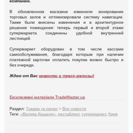
компании.
В обновленном магазине изменили зонирование
торговых залов и оптимизировали систему навигации.
Также были внесены изменения и в архитектурное
решение помещения: теперь первый и второй этажи
супермаркета соединены удобной внутренней
лестницей.
Супермаркет оборудован в том числе кассами
самообслуживания, благодаря которым при наличии
платежной карточки оплатить покупки можно быстро и
без очереди.
Ждем от Вас
новости и пресс-релизы!
Ексклюзивні матеріали TradeMaster.ua
Раздел:
Товари та ринки
>
Все новости
Теги:
«Велика Кишеня»
,
рестайлинг
,
супермаркет
,
Киев