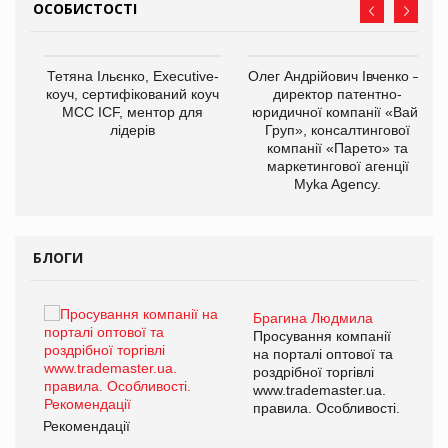
ОСОБИСТОСТІ
,
Тетяна Ільєнко, Executive-
Олег Андрійович Івченко —
ОВ
коуч, сертифікований коуч
директор патентно-
МСС ICF, ментор для
юридичної компанії «Вайз
лідерів
Груп», консалтингової
компанії «Парето» та
маркетингової агенції
Myka Agency.
БЛОГИ
Брагина Людмила
ї
Просування компанії
а
на порталі оптової та
роздрібної торгівлі
www.trademaster.ua.
і.
правила. Особливості.
Рекомендації
Ре