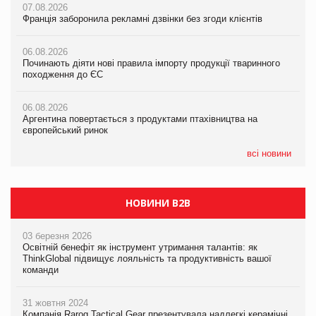
07.08.2026
07.08.2026
07.08.2026
Франція заборонила рекламні дзвінки без згоди клієнтів
Франція заборонила рекламні дзвінки без згоди клієнтів
Франція заборонила рекламні дзвінки без згоди клієнтів
06.08.2026
06.08.2026
06.08.2026
Починають діяти нові правила імпорту продукції тваринного
Починають діяти нові правила імпорту продукції тваринного
Починають діяти нові правила імпорту продукції тваринного
походження до ЄС
походження до ЄС
походження до ЄС
06.08.2026
06.08.2026
06.08.2026
Аргентина повертається з продуктами птахівництва на
Аргентина повертається з продуктами птахівництва на
Аргентина повертається з продуктами птахівництва на
європейський ринок
європейський ринок
європейський ринок
всі новини
НОВИНИ B2B
03 березня 2026
Освітній бенефіт як інструмент утримання талантів: як
ThinkGlobal підвищує лояльність та продуктивність вашої
команди
31 жовтня 2024
Компанія Rarog Tactical Gear презентувала надлегкі керамічні