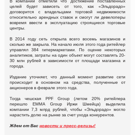
В компании отметили что достижение поставленных
целей будет зависеть от того, как «Эльдорадо»
договорится с владельцами торговой недвижимости
относительно арендных ставок и смогут ли девелоперы
вовремя ввести в эксплуатацию строящиеся торговые
центры.
В 2014 году сеть открыла всего восемь магазинов и
сколько же закрыла. На начало июля этого года ритейлер
управлял 384 гипермаркетами. По оценке некоторых
аналитиков, затраты на один объект могут составлять 20-
30 млн рублей в зависимости от площади магазина и
города.
Издание уточняет, что данный момент развитие сети
происходит в основном на средства, полученные от
акционеров в феврале этого года.
Тогда чешская PPF Group (летом 20% ритейлера
перешло EMMA Group Иржи Шмейца) выделила
компании 7,3 млрд рублей, чтобы «Эльдорадо» могло
нарастить долю на рынке за счет ухода конкурентов.
Ждем от Вас
новости и пресс-релизы!