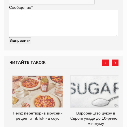
Сообщение
*
ЧИТАЙТЕ ТАКОЖ
та
Heinz перетворив вірусний
Виробництво цукру в
ні
рецепт з TikTok на соус
Європі упаде до 10-річного
мінімуму