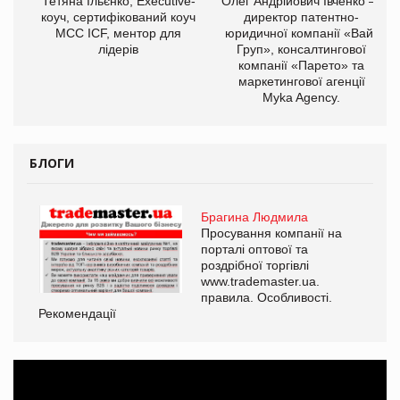
,
Тетяна Ільєнко, Executive-
Олег Андрійович Івченко —
ОВ
коуч, сертифікований коуч
директор патентно-
МСС ICF, ментор для
юридичної компанії «Вайз
лідерів
Груп», консалтингової
компанії «Парето» та
маркетингової агенції
Myka Agency.
БЛОГИ
Брагина Людмила
Просування компанії на
порталі оптової та
роздрібної торгівлі
www.trademaster.ua.
правила. Особливості.
Рекомендації
Ре