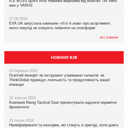
ICE BOSS цього літа! Новинка морозива від власної ТМ Varto
ICE BOSS цього літа! Новинка морозива від власної ТМ Varto
вже у VARUS
вже у VARUS
07.08.2026
Франція заборонила рекламні дзвінки без згоди клієнтів
07.08.2026
07.08.2026
EVA.UA запустила кампанію «Хто б знав» про асортимент,
EVA.UA запустила кампанію «Хто б знав» про асортимент,
якого покупці не очікують побачити на платформі
якого покупці не очікують побачити на платформі
всі новини
НОВИНИ B2B
03 березня 2026
Освітній бенефіт як інструмент утримання талантів: як
ThinkGlobal підвищує лояльність та продуктивність вашої
команди
31 жовтня 2024
Компанія Rarog Tactical Gear презентувала надлегкі керамічні
бронеплити
31 липня 2024
Напівфабрикати та консерви, які стануть в пригоді, коли довго