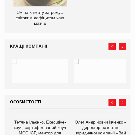
Зміна клімату загрожує
світовим дефіцитом чаю
матча
КРАЩІ КОМПАНІЇ
ОСОБИСТОСТІ
,
Тетяна Ільєнко, Executive-
Олег Андрійович Івченко —
ОВ
коуч, сертифікований коуч
директор патентно-
МСС ICF, ментор для
юридичної компанії «Вайз