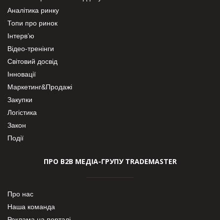
Аналітика ринку
Топи про ринок
Інтерв’ю
Відео-тренінги
Світовий досвід
Інновації
Маркетинг&Продажі
Закупки
Логістика
Закон
Події
ПРО В2В МЕДІА-ГРУПУ TRADEMASTER
Про нас
Наша команда
Реклама на порталі