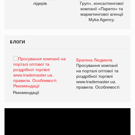
лідерів
Груп», консалтингової
компанії «Парето» та
маркетингової агенції
Myka Agency.
БЛОГИ
Брагина Людмила
ї
Просування компанії
а
на порталі оптової та
роздрібної торгівлі
www.trademaster.ua.
і.
правила. Особливості.
Рекомендації
Ре