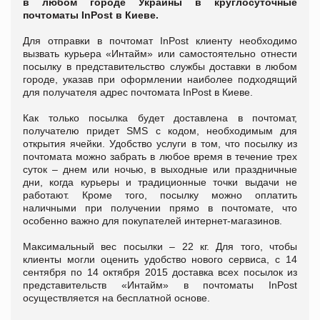
в любом городе Украины в круглосуточные
почтоматы InPost в Киеве.
Для отправки в почтомат InPost клиенту необходимо
вызвать курьера «Интайм» или самостоятельно отнести
посылку в представительство службы доставки в любом
городе, указав при оформлении наиболее подходящий
для получателя адрес почтомата InPost в Киеве.
Как только посылка будет доставлена в почтомат,
получателю придет SMS с кодом, необходимым для
открытия ячейки. Удобство услуги в том, что посылку из
почтомата можно забрать в любое время в течение трех
суток – днем или ночью, в выходные или праздничные
дни, когда курьеры и традиционные точки выдачи не
работают. Кроме того, посылку можно оплатить
наличными при получении прямо в почтомате, что
особенно важно для покупателей интернет-магазинов.
Максимальный вес посылки – 22 кг. Для того, чтобы
клиенты могли оценить удобство нового сервиса, с 14
сентября по 14 октября 2015 доставка всех посылок из
представительств «Интайм» в почтоматы InPost
осуществляется на бесплатной основе.