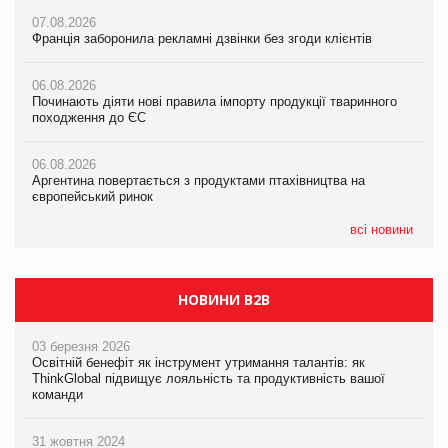
07.08.2026
07.08.2026
07.08.2026
Франція заборонила рекламні дзвінки без згоди клієнтів
Франція заборонила рекламні дзвінки без згоди клієнтів
Франція заборонила рекламні дзвінки без згоди клієнтів
06.08.2026
06.08.2026
06.08.2026
Починають діяти нові правила імпорту продукції тваринного
Починають діяти нові правила імпорту продукції тваринного
Починають діяти нові правила імпорту продукції тваринного
походження до ЄС
походження до ЄС
походження до ЄС
06.08.2026
06.08.2026
06.08.2026
Аргентина повертається з продуктами птахівництва на
Аргентина повертається з продуктами птахівництва на
Аргентина повертається з продуктами птахівництва на
європейський ринок
європейський ринок
європейський ринок
всі новини
НОВИНИ B2B
03 березня 2026
Освітній бенефіт як інструмент утримання талантів: як
ThinkGlobal підвищує лояльність та продуктивність вашої
команди
31 жовтня 2024