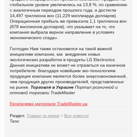
глобальном уровне увеличились на 13,8 %, по сравнению
с аналогичным периодом прошлого года, и достигли
14,497 триллиона вон (11,229 миллиарда долларов).
Операционная прибыль же превысила 1,1 триллиона вон
(878 миллионов долларов), что указывает на то, что
компания выбрала верное направление в условиях
экономического спада».
Господин Нам также остановился на такой важной
инициативе компании, как внедрение новых
экологических разработок в продукты LG Electronics.
Данная инициатива не может не отразиться на конечном
потребителе: благодаря новейшим эко-технологиям
продукция компании является более энергоэкономичной,
чем продукция других производителей, представленных
на рынке.
Торговля в Украине
Портал розничной и
оптовой торговли TradeMaster
Ексклюзивні матеріали TradeMaster.ua
Раздел:
Товари та ринки
>
Все новости
Теги: