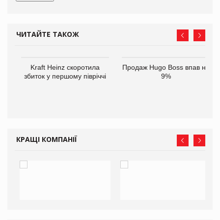
ЧИТАЙТЕ ТАКОЖ
ам
Kraft Heinz скоротила
Продаж Hugo Boss впав на
іше
збиток у першому півріччі
9%
КРАЩІ КОМПАНІЇ