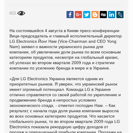
653
На состоявшейся 4 августа в Киеве пресс-конференции
Вице-председатель и главный исполнительный директор
LG Electronics Йонг Нам (Vice-Chairman and CEO Yong
Nam) заявил о важности украинского рынка для
компании, об увеличении доли рынка по всем основным
категориям продуктов, несмотря на глобальный кризис,
об успехах во втором квартале 2009 года и стратегии
компании по усилению бренда в мире и в Украине.
«Для LG Electronics Украина является одним из
приоритетных рынков. Я уверен, что украинский рынок
имеет огромный потенциал. Команда LG в Украине
отлично справляется со своей работой по укреплению и
продвижению бренда в непростых условиях
экономического спада, - отметил господин Нам. – Как
результат, с начала года доля рынка компании выросла
во всех основных категориях продуктов. Что касается
глобального рынка, то во втором квартале 2009 года LG
Electronics показала рекордную цифру доходов от
продаж и операционной прибыли компании. Продажи на