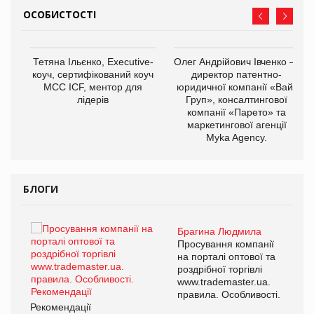
ОСОБИСТОСТІ
,
Тетяна Ільєнко, Executive-
Олег Андрійович Івченко —
ОВ
коуч, сертифікований коуч
директор патентно-
МСС ICF, ментор для
юридичної компанії «Вайз
лідерів
Груп», консалтингової
компанії «Парето» та
маркетингової агенції
Myka Agency.
БЛОГИ
Брагина Людмила
ї
Просування компанії
а
на порталі оптової та
роздрібної торгівлі
www.trademaster.ua.
і.
правила. Особливості.
Рекомендації
Ре