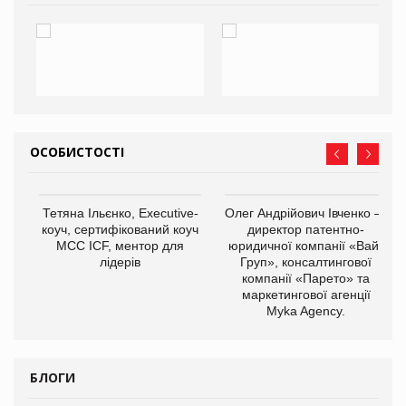
ОСОБИСТОСТІ
,
Тетяна Ільєнко, Executive-
Олег Андрійович Івченко —
ОВ
коуч, сертифікований коуч
директор патентно-
МСС ICF, ментор для
юридичної компанії «Вайз
лідерів
Груп», консалтингової
компанії «Парето» та
маркетингової агенції
Myka Agency.
БЛОГИ