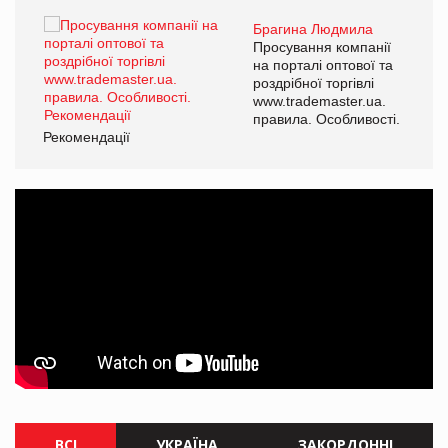
Брагина Людмила
ї
Просування компанії
а
на порталі оптової та
роздрібної торгівлі
www.trademaster.ua.
і.
правила. Особливості.
Рекомендації
Ре
ВСІ
УКРАЇНА
ЗАКОРДОННІ