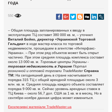
ГОДА
550
– Общая площадь запланированных к вводу в
эксплуатацию ТЦ составит 380 000 кв. м, – уточнил
Виталий Бойко, директор «Украинской Торговой
Гильдии»
в ходе мастер-класса по торговой
недвижимости, прошедшем в агентстве «Интерфакс-
Украина». – При этом ряд объектов может быть открыт
частично. При этом средняя площадь комплекса составит
около 13 000 кв. м.
Торговые центры Украины -
торговая недвижимость в Украине
Портал
розничной и оптовой торговли TradeMaster
Справка
ТМ:
На сегодняшний день в стране насчитывается
порядка 315 ТЦ с общей арендной площадью около 3
млн. кв. м. Средняя площадь каждого объекта составляет
порядка 9 000 кв. м. Сейчас уровень арендных ставок в
ТЦ Киева – около 56,7 дол. США за 1 кв. м в месяц. Но в
сентябре-ноябре данная цифра может измениться.
Ексклюзивні матеріали TradeMaster.ua