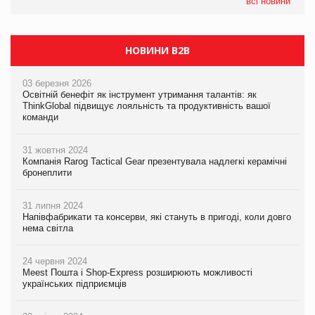
всі новини
НОВИНИ B2B
03 березня 2026
Освітній бенефіт як інструмент утримання талантів: як
ThinkGlobal підвищує лояльність та продуктивність вашої
команди
31 жовтня 2024
Компанія Rarog Tactical Gear презентувала надлегкі керамічні
бронеплити
31 липня 2024
Напівфабрикати та консерви, які стануть в пригоді, коли довго
нема світла
24 червня 2024
Meest Пошта і Shop-Express розширюють можливості
українських підприємців