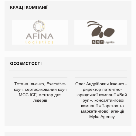
КРАЩІ КОМПАНІЇ
ОСОБИСТОСТІ
Тетяна Ільєнко, Executive-
Олег Андрійович Івченко —
коуч, сертифікований коуч
директор патентно-
МСС ICF, ментор для
юридичної компанії «Вайз
лідерів
Груп», консалтингової
компанії «Парето» та
маркетингової агенції
Myka Agency.