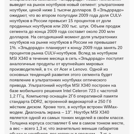
выведет на рынок ноутбуков новый сегмент: ультратонкие
ноутбуки, ценой ниже 1 тысячи долларов. В «Эльдорадо»
ожидают, что во втором полугодии 2009 года доля CULV-
ноутбуков в России превысит 15 процентов от доли
проданных ноутбуков или 200 тыс. штук. Объем продаж
сегмента до конца 2009 года составит около 200 млн
долларов. На сегодняшний момент доля ультратонких
ноутбуков на рынке ноутбуков в России не превышает
1%. «Эльдорадо» планирует к концу 2009 года занять 20
процентов рынка CULV-ноутбуков. Вслед за ноутбуком
MSI X340 в течение месяца в сеть «Эльдорадо» поступят
аналогичные продукты от крупнейших мировых
производителей, в т.ч. от Acer и Lenovo. Одной из
основных тенденций развития этого сегмента будет
появление в ультратонких ноутбуках оптического
привода. Ультратонкий ноутбук MSI X340 построен на
базе мобильного решения Intel Celeron 723 с частотой
1,2 ГГц. Компьютер оснащён 2Гб оперативной памяти
стандарта DDR2, встроенной видеокартой и 250 Гб
жёстким диском. Кроме того, в ноутбук встроен WiMax-
модем. Диагональ экрана – 13”. Ноутбук MSI X340
является одной из самых тонких моделей в своём классе.
Толщина корпуса составляет 6 мм в самом тонком месте,
а вес – всего 1,3 кг, что значительно меньше габаритов
обычных ноутбуков, вес которых в среднем – 3 кг, а