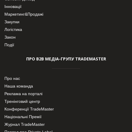
Інновації
Маркетинг&Продажі
Закупки
Логістика
Закон
Події
ПРО В2В МЕДІА-ГРУПУ TRADEMASTER
Про нас
Наша команда
Реклама на порталі
Тренінговий центр
Конференції TradeMaster
Національні Премії
Журнал TradeMaster