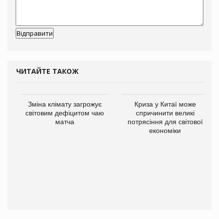
ЧИТАЙТЕ ТАКОЖ
Зміна клімату загрожує
Криза у Китаї може
світовим дефіцитом чаю
спричинити великі
матча
потрясіння для світової
економіки