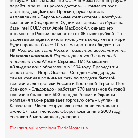
нетбукам, мы считаем, что CULV поможет slim-ноутбукам
перейти в зону «широкого доступа», - комментирует
старт продаж Дмитрий Провкин, руководитель
направления «Персональные компьютеры и ноутбуки»
компании «Эльдорадо». Одним из первых ноутбуков на
базе Intel CULV стал Apple MacBook Air, однако его
стоимость в России начинается от 65 тысяч рублей. По
расчётам западных аналитиков, уже к концу лета в мире
будет продано более 10 млн ультратонких бюджетных
ПК.
Розничные сети России - развитие ассортимента
Новости компаний
Портал розничной и оптовой
торговли TradeMaster
Справка ТМ:
Компания
«Эльдорадо»:
образована в 1994 году. Президент и
основатель – Игорь Яковлев. Сегодня «Эльдорадо» –
самая крупная розничная сеть по продаже бытовой
техники и электроники России и Восточной Европы. Под
брендом «Эльдорадо» работает 770 магазинов бытовой
техники в более чем 500 городах России и Украины.
Компания также развивает торговую сеть «Сулпак» в
Казахстане. Число сотрудников компании составляет
около 17 тысяч человек. Оборот компании в 2008 году
составил 5 миллиардов долларов.
Ексклюзивні матеріали TradeMaster.ua