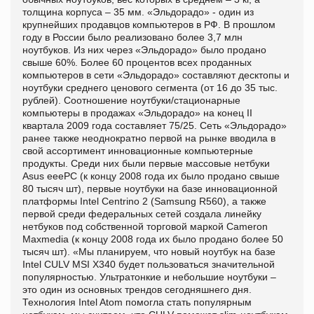
толщина корпуса – 35 мм. «Эльдорадо» - один из
крупнейших продавцов компьютеров в РФ. В прошлом
году в России было реализовано более 3,7 млн
ноутбуков. Из них через «Эльдорадо» было продано
свыше 60%. Более 60 процентов всех проданных
компьютеров в сети «Эльдорадо» составляют десктопы и
ноутбуки среднего ценового сегмента (от 16 до 35 тыс.
рублей). Соотношение ноутбуки/стационарные
компьютеры в продажах «Эльдорадо» на конец II
квартала 2009 года составляет 75/25. Сеть «Эльдорадо»
ранее также неоднократно первой на рынке вводила в
свой ассортимент инновационные компьютерные
продукты. Среди них были первые массовые нетбуки
Asus eeePC (к концу 2008 года их было продано свыше
80 тысяч шт), первые ноутбуки на базе инновационной
платформы Intel Centrino 2 (Samsung R560), а также
первой среди федеральных сетей создала линейку
нетбуков под собственной торговой маркой Cameron
Maxmedia (к концу 2008 года их было продано более 50
тысяч шт). «Мы планируем, что новый ноутбук на базе
Intel CULV MSI X340 будет пользоваться значительной
популярностью. Ультратонкие и небольшие ноутбуки –
это один из основных трендов сегодняшнего дня.
Технология Intel Atom помогла стать популярным