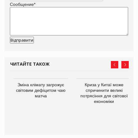
Сообщение
*
ЧИТАЙТЕ ТАКОЖ
Зміна клімату загрожує
Криза у Китаї може
ne
світовим дефіцитом чаю
спричинити великі
матча
потрясіння для світової
економіки