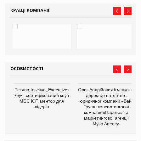
КРАЩІ КОМПАНІЇ
ОСОБИСТОСТІ
,
Тетяна Ільєнко, Executive-
Олег Андрійович Івченко —
ОВ
коуч, сертифікований коуч
директор патентно-
МСС ICF, ментор для
юридичної компанії «Вайз
лідерів
Груп», консалтингової
компанії «Парето» та
маркетингової агенції
Myka Agency.