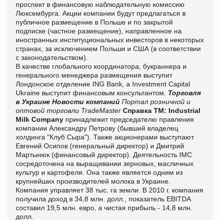
проспект в финансовую наблюдательную комиссию
Люксембурга. Акции компании будут предлагаться в
публичное размещение в Польше и по закрытой
подписке (частное размещение), направленное на
иностранных институциональных инвесторов в некоторых
странах, за исключением Польши и США (в соответствии
с законодательством).
В качестве глобального координатора, букраннера и
генерального менеджера размещения выступит
Лондонское отделение ING Bank, а Investment Capital
Ukraine выступит финансовым консультантом.
Торговля
в Украине
Новости компаний
Портал розничной и
оптовой торговли TradeMaster
Справка ТМ:
Industrial
Milk Company
принадлежит председателю правления
компании Александру Петрову (бывший владелец
холдинга "Клуб Сыра"). Также акционерами выступают
Евгений Осипов (генеральный директор) и Дмитрий
Мартынюк (финансовый директор). Деятельность IMC
сосредоточена на выращивании зерновых, масличных
культур и картофеля. Она также является одним из
крупнейших производителей молока в Украине.
Компания управляет 38 тыс. га земли. В 2010 г. компания
получила доход в 34,8 млн. долл., показатель EBITDA
составил 19,5 млн. евро, а чистая прибыль - 14,8 млн.
долл.