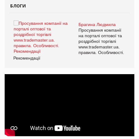
БЛОГИ
Брагина Людмила
ї
Просування компанії
а
на порталі оптової та
роздрібної торгівлі
www.trademaster.ua.
і.
правила. Особливості.
Рекомендації
Ре