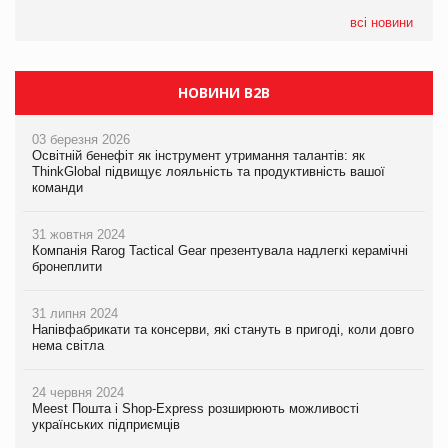
всі новини
НОВИНИ B2B
03 березня 2026
Освітній бенефіт як інструмент утримання талантів: як
ThinkGlobal підвищує лояльність та продуктивність вашої
команди
31 жовтня 2024
Компанія Rarog Tactical Gear презентувала надлегкі керамічні
бронеплити
31 липня 2024
Напівфабрикати та консерви, які стануть в пригоді, коли довго
нема світла
24 червня 2024
Meest Пошта і Shop-Express розширюють можливості
українських підприємців