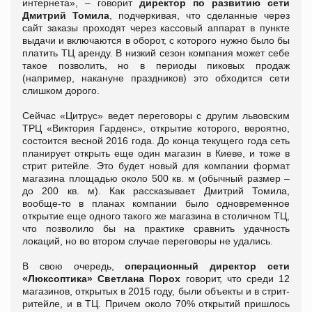
интернета», – говорит
директор по развитию сети
Дмитрий Томила
, подчеркивая, что сделанные через
сайт заказы проходят через кассовый аппарат в пункте
выдачи и включаются в оборот, с которого нужно было бы
платить ТЦ аренду. В низкий сезон компания может себе
такое позволить, но в периоды пиковых продаж
(например, накануне праздников) это обходится сети
слишком дорого.
Сейчас «Цитрус» ведет переговоры с другим львовским
ТРЦ «Виктория Гарденс», открытие которого, вероятно,
состоится весной 2016 года. До конца текущего года сеть
планирует открыть еще один магазин в Киеве, и тоже в
стрит ритейле. Это будет новый для компании формат
магазина площадью около 500 кв. м (обычный размер –
до 200 кв. м). Как рассказывает Дмитрий Томила,
вообще-то в планах компании было одновременное
открытие еще одного такого же магазина в столичном ТЦ,
что позволило бы на практике сравнить удачность
локаций, но во втором случае переговоры не удались.
В свою очередь,
операционный директор сети
«Люксоптика» Светлана Порох
говорит, что среди 12
магазинов, открытых в 2015 году, были объекты и в стрит-
ритейле, и в ТЦ. Причем около 70% открытий пришлось