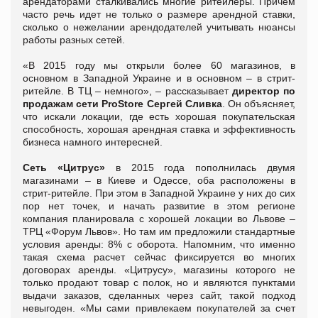
арендаторами сталкивались многие ритейлеры. Причем
часто речь идет не только о размере арендной ставки,
сколько о нежелании арендодателей учитывать нюансы
работы разных сетей.
«В 2015 году мы открыли более 60 магазинов, в
основном в Западной Украине и в основном – в стрит-
ритейле. В ТЦ – немного», – рассказывает
директор по
продажам сети ProStore Сергей Сливка
. Он объясняет,
что искали локации, где есть хорошая покупательская
способность, хорошая арендная ставка и эффективность
бизнеса намного интересней.
Сеть «Цитрус»
в 2015 года пополнилась двумя
магазинами – в Киеве и Одессе, оба расположены в
стрит-ритейле. При этом в Западной Украине у них до сих
пор нет точек, и начать развитие в этом регионе
компания планировала с хорошей локации во Львове –
ТРЦ «Форум Львов». Но там им предложили стандартные
условия аренды: 8% с оборота. Напомним, что именно
такая схема расчет сейчас фиксируется во многих
договорах аренды. «Цитрусу», магазины которого не
только продают товар с полок, но и являются пунктами
выдачи заказов, сделанных через сайт, такой подход
невыгоден. «Мы сами привлекаем покупателей за счет