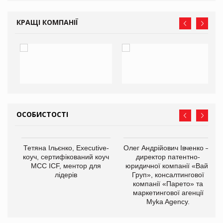
КРАЩІ КОМПАНІЇ
ОСОБИСТОСТІ
,
Тетяна Ільєнко, Executive-
Олег Андрійович Івченко —
ОВ
коуч, сертифікований коуч
директор патентно-
МСС ICF, ментор для
юридичної компанії «Вайз
лідерів
Груп», консалтингової
компанії «Парето» та
маркетингової агенції
Myka Agency.