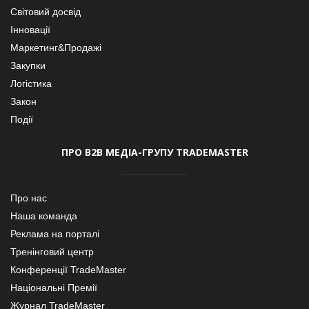
Світовий досвід
Інновації
Маркетинг&Продажі
Закупки
Логістика
Закон
Події
ПРО В2В МЕДІА-ГРУПУ TRADEMASTER
Про нас
Наша команда
Реклама на порталі
Тренінговий центр
Конференції TradeMaster
Національні Премії
Журнал TradeMaster