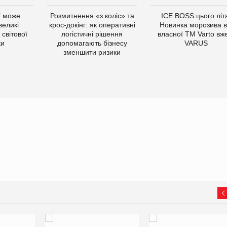
ї може
Розмитнення «з коліс» та
ICE BOSS цього літ
великі
крос-докінг: як оперативні
Новинка морозива в
світової
логістичні рішення
власної ТМ Varto вж
ки
допомагають бізнесу
VARUS
зменшити ризики