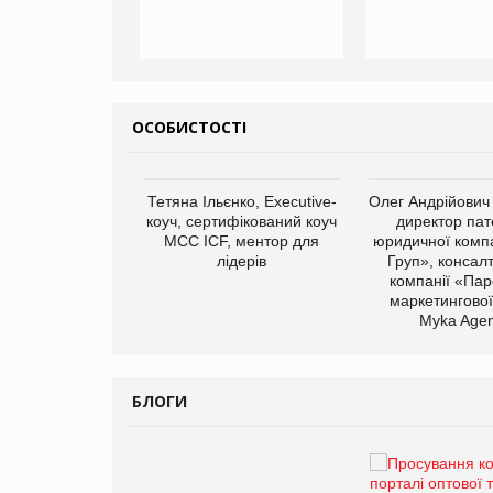
ОСОБИСТОСТІ
арас Ігорович,
Тетяна Ільєнко, Executive-
Олег Андрійович
иробництва ТОВ
коуч, сертифікований коуч
директор пат
Герчак"
МСС ICF, ментор для
юридичної компа
лідерів
Груп», консал
компанії «Пар
маркетингової
Myka Agen
БЛОГИ
Брагина Людмила
Просування компанії на