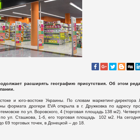
родолжает расширять географию присутствия. Об этом ред
пании.
стоке и юго-востоке Украины. По словам маркетинг-директора 
ны формата дрогери EVA открыла в г. Дружковка по адресу про
ртемовске по ул. Воровского, 4 (торговая площадь 138 м2). Четвер
 по ул. Сташкова, 1-б, его торговая площадь 102 м2. На сегодн
о 69 торговых точек, в Донецкой – до 18.