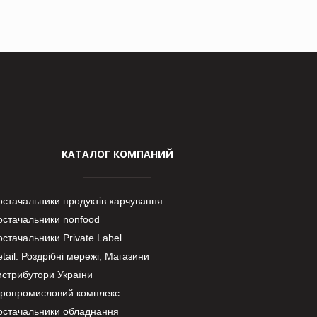
КАТАЛОГ КОМПАНИЙ
остачальники продуктів харчування
остачальники nonfood
стачальники Private Label
tail. Роздрібні мережі, Магазини
истрибутори України
гропромисловий комплекс
остачальники обладнання