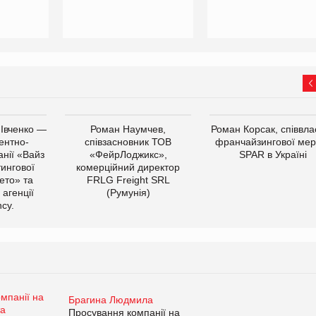
 Івченко —
Роман Наумчев,
Роман Корсак, співвла
ентно-
співзасновник ТОВ
франчайзингової мер
нії «Вайз
«ФейрЛоджикс»,
SPAR в Україні
тингової
комерційний директор
ето» та
FRLG Freight SRL
 агенції
(Румунія)
cy.
Брагина Людмила
Просування компанії на