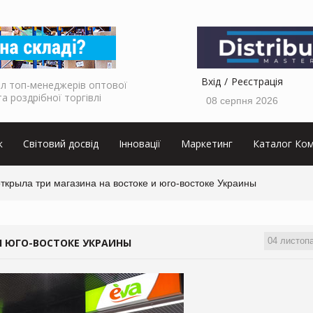
Вхід
Реєстрація
л топ-менеджерів оптової
та роздрібної торгівлі
08 серпня 2026
к
Світовий досвід
Інновації
Маркетинг
Каталог Ком
ткрыла три магазина на востоке и юго-востоке Украины
04 листоп
И ЮГО-ВОСТОКЕ УКРАИНЫ