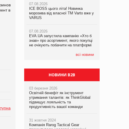
07.08.2026
07.08.2026
зинов
ICE BOSS цього літа! Новинка
ICE BOSS цього літа! Новинка
ент в
07.08.2026
морозива від власної ТМ Varto вже у
морозива від власної ТМ Varto вже у
Франція заборонила рекламні дзвінки
VARUS
VARUS
без згоди клієнтів
07.08.2026
07.08.2026
EVA.UA запустила кампанію «Хто б
EVA.UA запустила кампанію «Хто б
знав» про асортимент, якого покупці
знав» про асортимент, якого покупці
не очікують побачити на платформі
не очікують побачити на платформі
всі новини
НОВИНИ B2B
03 березня 2026
Освітній бенефіт як інструмент
утримання талантів: як ThinkGlobal
підвищує лояльність та
продуктивність вашої команди
тупна
31 жовтня 2024
Компанія Rarog Tactical Gear