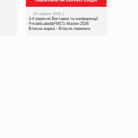
порталі оптової та
роздрібної торгівлі
18 червня 2026 |
www.trademaster.ua.
3-4 вересня Виставки та конференції
правила. Особливості.
PrivateLabel&FMCG Master-2026:
Власна марка - Власна перевага