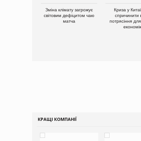
Зміна клімату загрожує
Криза у Кита
світовим дефіцитом чаю
спричинити 
матча
потрясіння для 
економі
ує виробника
добавок Thorne
КРАЩІ КОМПАНІЇ