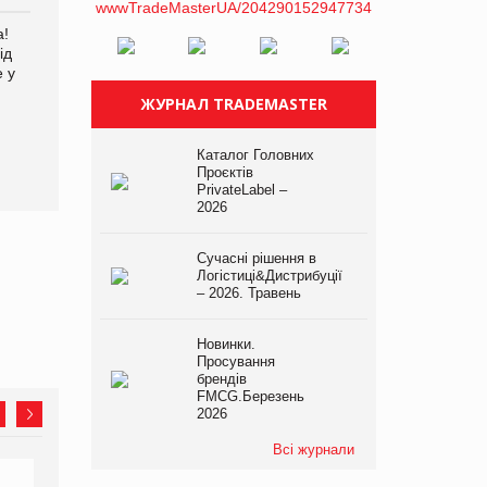
а!
EVA.UA запустила
Kraft Heinz скоротила
ід
кампанію «Хто б знав» про
збиток у першому півріччі
е у
асортимент, якого покупці
не очікують побачити на
ЖУРНАЛ TRADEMASTER
платформі
Каталог Головних
Проєктів
PrivateLabel –
2026
Сучасні рішення в
Логістиці&Дистрибуції
– 2026. Травень
Новинки.
Просування
брендів
FMCG.Березень
2026
Всі журнали