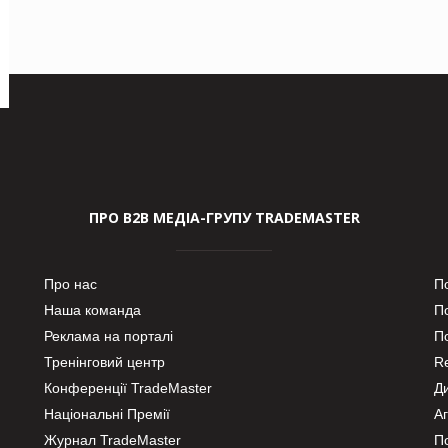
ПРО В2В МЕДІА-ГРУПУ TRADEMASTER
Про нас
П
Наша команда
П
Реклама на порталі
По
Тренінговий центр
Re
Конференції TradeMaster
Д
Національні Премії
А
Журнал TradeMaster
П