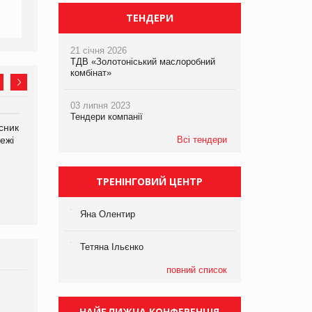
ТЕНДЕРИ
21 січня 2026
ТДВ «Золотоніський маслоробний
комбінат»
03 липня 2023
Тендери компанії
сник
Олексій Логачов-Михайлов
Яна Сараніна, директор
ежі
Файно маркет Директор
Всі тендери
компанії «УкраМарин»
департаменту з
виробництва
ТРЕНІНГОВИЙ ЦЕНТР
Яна Олентир
Тетяна Ільєнко
повний список
Брагина Людмила
Просування компанії на
НАЙБЛИЖЧА КОНФЕРЕНЦІЯ