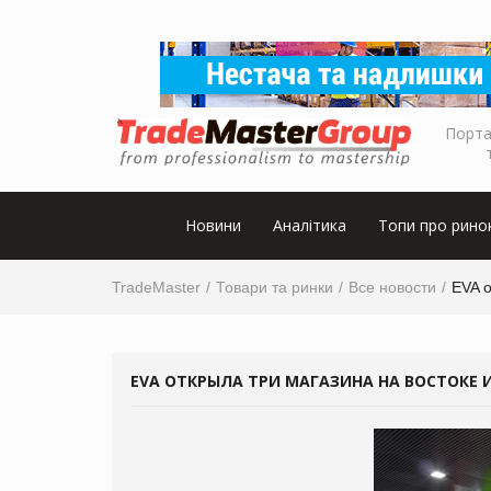
Порта
Новини
Аналітика
Топи про рино
TradeMaster
Товари та ринки
Все новости
EVA о
EVA ОТКРЫЛА ТРИ МАГАЗИНА НА ВОСТОКЕ 