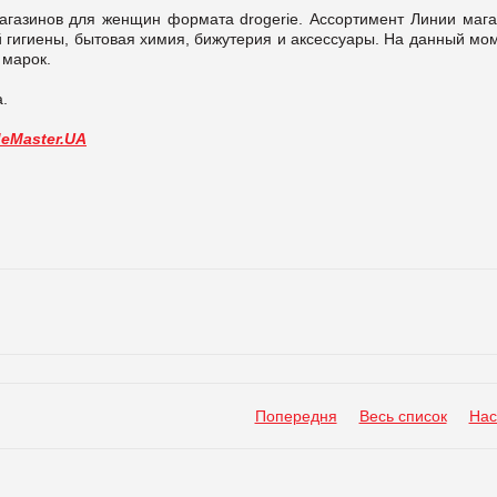
газинов для женщин формата drogerie. Ассортимент Линии мага
 гигиены, бытовая химия, бижутерия и аксессуары. На данный мом
 марок.
.
deMaster.UA
Попередня
Весь список
Нас