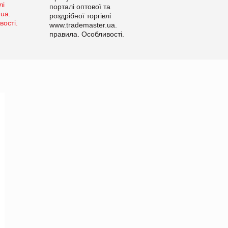
порталі оптової та
роздрібної торгівлі
www.trademaster.ua.
правила. Особливості.
Рекомендації