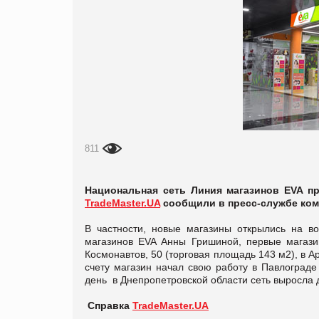
811
Национальная сеть Линия магазинов EVA п
TradeMaster.UA
сообщили в пресс-службе ком
В частности, новые магазины открылись на во
магазинов EVA Анны Гришиной, первые магази
Космонавтов, 50 (торговая площадь 143 м2), в А
счету магазин начал свою работу в Павлограде
день в Днепропетровской области сеть выросла д
Справка
TradeMaster.UA