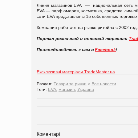
Линия магазинов EVA — национальная сеть ма
EVA — парфюмерия, косметика, средства личной
сети EVA представлены 15 собственных торговых
Компания работает на рынке ритейла с 2002 года
Портал розничной и оптовой торговли
Tra
Присоединяйтесь к нам в
Facebook
!
Ексклюзивні матеріали TradeMaster.ua
Раздел:
Товари та ринки
>
Все новости
Теги:
EVA
,
магазин
,
Украина
Коментарі