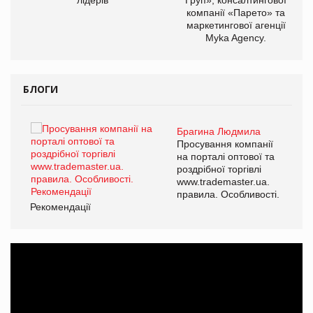
компанії «Парето» та
маркетингової агенції
Myka Agency.
БЛОГИ
Брагина Людмила
ї
Просування компанії
а
на порталі оптової та
роздрібної торгівлі
www.trademaster.ua.
і.
правила. Особливості.
Рекомендації
Ре