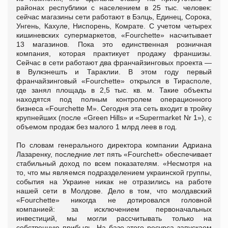
районах республики с населением в 25 тыс. человек:
сейчас магазины сети работают в Бэлць, Единец, Сорока,
Унгень, Кахуле, Ниспорень, Комрате. С учетом четырех
кишиневских супермаркетов, «Fourchette» насчитывает
13 магазинов. Пока это единственная розничная
компания, которая практикует продажу франшизы.
Сейчас в сети работают два франчайзинговых проекта —
в Вулкэнешть и Тараклии. В этом году первый
франчайзинговый «Fourchette» открылся в Тирасполе,
где занял площадь в 2,5 тыс. кв. м. Такие объекты
находятся под полным контролем операционного
бизнеса «Fourchette M». Сегодня эта сеть входит в тройку
крупнейших (после «Green Hills» и «Supermarket Nr 1»), с
объемом продаж без малого 1 млрд леев в год.
По словам генерального директора компании Адриана
Лазаренку, последние лет пять «Fourchett» обеспечивает
стабильный доход по всем показателям. «Несмотря на
то, что мы являемся подразделением украинской группы,
события на Украине никак не отразились на работе
нашей сети в Молдове. Дело в том, что молдавский
«Fourchette» никогда не дотировался головной
компанией: за исключением первоначальных
инвестиций, мы могли рассчитывать только на
собственную прибыль. На базе этого ресурса запускаем