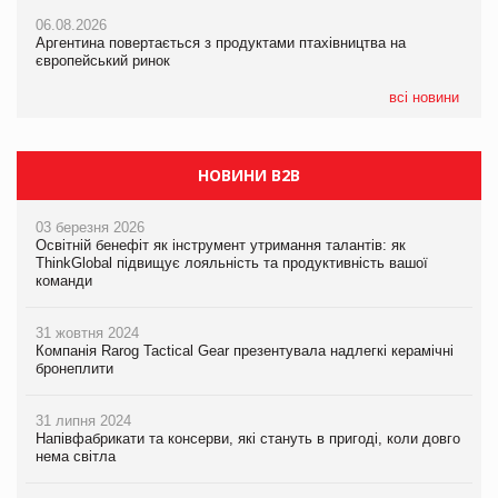
06.08.2026
06.08.2026
06.08.2026
Аргентина повертається з продуктами птахівництва на
Аргентина повертається з продуктами птахівництва на
Аргентина повертається з продуктами птахівництва на
європейський ринок
європейський ринок
європейський ринок
всі новини
НОВИНИ B2B
03 березня 2026
Освітній бенефіт як інструмент утримання талантів: як
ThinkGlobal підвищує лояльність та продуктивність вашої
команди
31 жовтня 2024
Компанія Rarog Tactical Gear презентувала надлегкі керамічні
бронеплити
31 липня 2024
Напівфабрикати та консерви, які стануть в пригоді, коли довго
нема світла