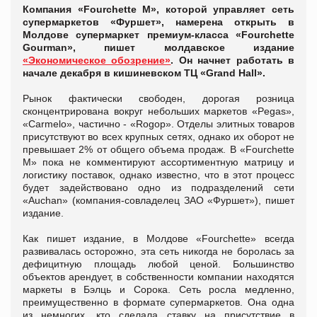
Компания «Fourchette M», которой управляет сеть
супермаркетов «Фуршет», намерена открыть в
Молдове супермаркет премиум-класса «Fourchette
Gourman», пишет молдавское издание
«Экономическое обозрение»
. Он начнет работать в
начале декабря в кишиневском ТЦ «Grand Hall».
Рынок фактически свободен, дорогая розница
сконцентрирована вокруг небольших маркетов «Pegas»,
«Carmelo», частично - «Rogop». Отделы элитных товаров
присутствуют во всех крупных сетях, однако их оборот не
превышает 2% от общего объема продаж. В «Fourchette
M» пока не комментируют ассортиментную матрицу и
логистику поставок, однако известно, что в этот процесс
будет задействовано одно из подразделений сети
«Auchan» (компания-совладелец ЗАО «Фуршет»), пишет
издание.
Как пишет издание, в Молдове «Fourchette» всегда
развивалась осторожно, эта сеть никогда не боролась за
дефицитную площадь любой ценой. Большинство
объектов арендует, в собственности компании находятся
маркеты в Бэлць и Сорока. Сеть росла медленно,
преимущественно в формате супермаркетов. Она одна
из немногих, кто сделала ставку на присутствие в