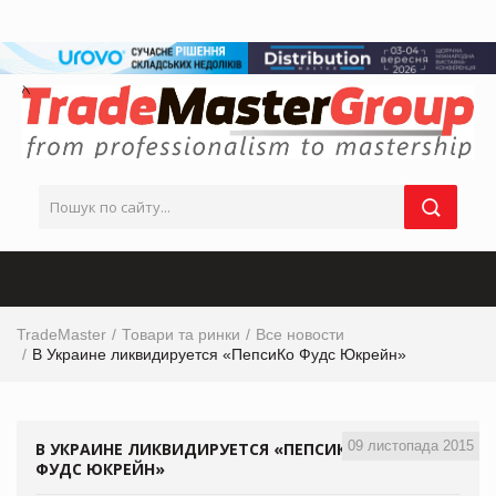
TradeMaster
Товари та ринки
Все новости
В Украине ликвидируется «ПепсиКо Фудс Юкрейн»
09 листопада 2015
В УКРАИНЕ ЛИКВИДИРУЕТСЯ «ПЕПСИКО
ФУДС ЮКРЕЙН»