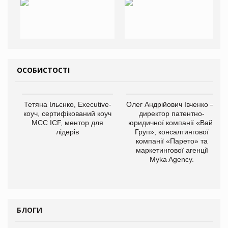
ОСОБИСТОСТІ
Тетяна Ільєнко, Executive-
Олег Андрійович Івченко —
коуч, сертифікований коуч
директор патентно-
МСС ICF, ментор для
юридичної компанії «Вайз
лідерів
Груп», консалтингової
компанії «Парето» та
маркетингової агенції
Myka Agency.
БЛОГИ