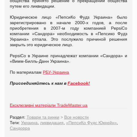
общества принято решение о прекращении общества
путем его ликвидации.
Юридическое лицо «ПепсиКо Фудз Украина» было
зарегистрировано в начале 2000-х годов, а после
приобретения в 2007-м году компанией PepsiCo
компании «Сандора» необходимость в «Пепсико Фудз
Украина» отпала. Это послужило причиной решения
закрыть это юридическое лицо.
PepsiCo в Украине принадлежат компании «Сандора» и
«Вимм-Билль-Данн Украина».
По материалам
РБУ-Украина
Присоединяйтесь к нам в
Facebook!
Ексклюзивні матеріали TradeMaster.ua
Раздел:
Товари та ринки
>
Все новости
Теги:
Украина
,
ликвидация
,
«ПепсиКо Фудс Юкрейн»
,
Сандорра