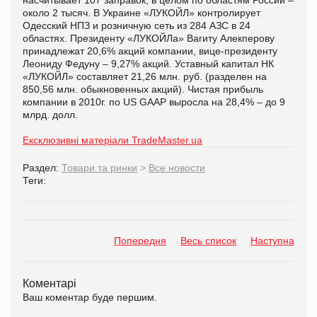
около 2 тысяч. В Украине «ЛУКОЙЛ» контролирует
Одесский НПЗ и розничную сеть из 284 АЗС в 24
областях. Президенту «ЛУКОЙЛа» Вагиту Алекперову
принадлежат 20,6% акций компании, вице-президенту
Леониду Федуну – 9,27% акций. Уставный капитал НК
«ЛУКОЙЛ» составляет 21,26 млн. руб. (разделен на
850,56 млн. обыкновенных акций). Чистая прибыль
компании в 2010г. по US GAAP выросла на 28,4% – до 9
млрд. долл.
Ексклюзивні матеріали TradeMaster.ua
Раздел:
Товари та ринки
>
Все новости
Теги:
Попередня
Весь список
Наступна
Коментарі
Ваш коментар буде першим.