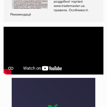
роздрібної торгівлі
www.trademaster.ua.
правила. Особливості.
Рекомендації
Ре