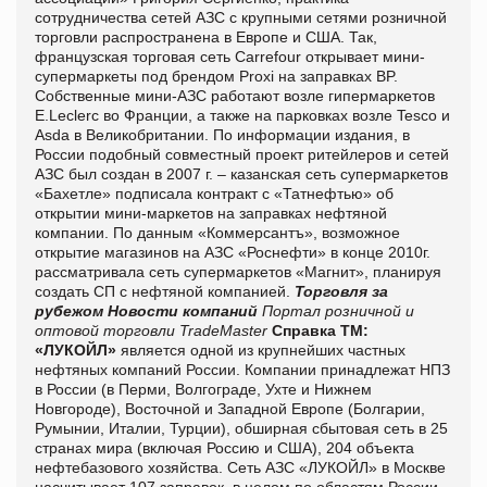
сотрудничества сетей АЗС с крупными сетями розничной
торговли распространена в Европе и США. Так,
французская торговая сеть Carrefour открывает мини-
супермаркеты под брендом Proxi на заправках BP.
Собственные мини-АЗС работают возле гипермаркетов
E.Leclerc во Франции, а также на парковках возле Tesco и
Asda в Великобритании. По информации издания, в
России подобный совместный проект ритейлеров и сетей
АЗС был создан в 2007 г. – казанская сеть супермаркетов
«Бахетле» подписала контракт с «Татнефтью» об
открытии мини-маркетов на заправках нефтяной
компании. По данным «Коммерсантъ», возможное
открытие магазинов на АЗС «Роснефти» в конце 2010г.
рассматривала сеть супермаркетов «Магнит», планируя
создать СП с нефтяной компанией.
Торговля за
рубежом
Новости компаний
Портал розничной и
оптовой торговли TradeMaster
Справка ТМ:
«ЛУКОЙЛ»
является одной из крупнейших частных
нефтяных компаний России. Компании принадлежат НПЗ
в России (в Перми, Волгограде, Ухте и Нижнем
Новгороде), Восточной и Западной Европе (Болгарии,
Румынии, Италии, Турции), обширная сбытовая сеть в 25
странах мира (включая Россию и США), 204 объекта
нефтебазового хозяйства. Сеть АЗС «ЛУКОЙЛ» в Москве
насчитывает 107 заправок, в целом по областям России –