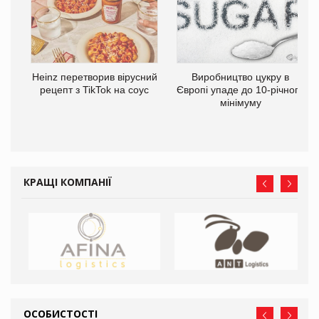
та
Heinz перетворив вірусний
Виробництво цукру в
ні
рецепт з TikTok на соус
Європі упаде до 10-річного
мінімуму
КРАЩІ КОМПАНІЇ
ОСОБИСТОСТІ