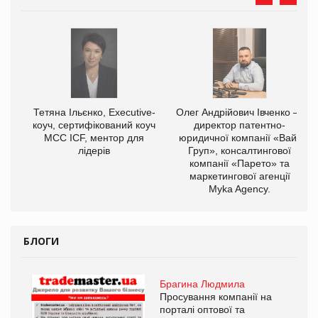
,
Тетяна Ільєнко, Executive-
Олег Андрійович Івченко —
ОВ
коуч, сертифікований коуч
директор патентно-
МСС ICF, ментор для
юридичної компанії «Вайз
лідерів
Груп», консалтингової
компанії «Парето» та
маркетингової агенції
Myka Agency.
БЛОГИ
Брагина Людмила
Просування компанії на
порталі оптової та