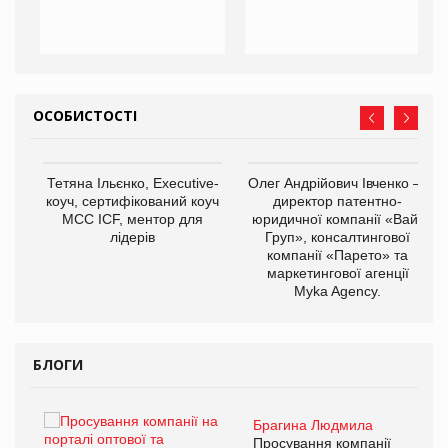
ОСОБИСТОСТІ
,
Тетяна Ільєнко, Executive-
Олег Андрійович Івченко —
ОВ
коуч, сертифікований коуч
директор патентно-
МСС ICF, ментор для
юридичної компанії «Вайз
лідерів
Груп», консалтингової
компанії «Парето» та
маркетингової агенції
Myka Agency.
БЛОГИ
Брагина Людмила
ї
Просування компанії