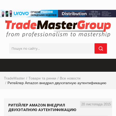
TradeMaster
Товари та ринки
Все новости
Ритейлер Amazon внедрил двухэтапную аутентификацию
20 листопада 2015
РИТЕЙЛЕР AMAZON ВНЕДРИЛ
ДВУХЭТАПНУЮ АУТЕНТИФИКАЦИЮ