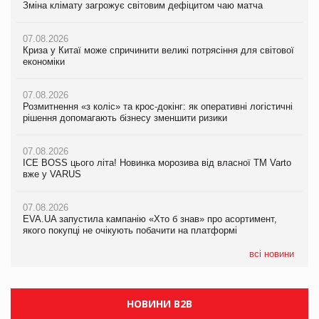
Зміна клімату загрожує світовим дефіцитом чаю матча
Зміна клімату загрожує світовим дефіцитом чаю матча
Зміна клімату загрожує світовим дефіцитом чаю матча
07.08.2026
07.08.2026
07.08.2026
Криза у Китаї може спричинити великі потрясіння для світової
Криза у Китаї може спричинити великі потрясіння для світової
Криза у Китаї може спричинити великі потрясіння для світової
економіки
економіки
економіки
07.08.2026
07.08.2026
07.08.2026
Розмитнення «з коліс» та крос-докінг: як оперативні логістичні
Розмитнення «з коліс» та крос-докінг: як оперативні логістичні
Kraft Heinz скоротила збиток у першому півріччі
рішення допомагають бізнесу зменшити ризики
рішення допомагають бізнесу зменшити ризики
07.08.2026
07.08.2026
07.08.2026
Продажі Hugo Boss впали на 9%
ICE BOSS цього літа! Новинка морозива від власної ТМ Varto
ICE BOSS цього літа! Новинка морозива від власної ТМ Varto
вже у VARUS
вже у VARUS
07.08.2026
Франція заборонила рекламні дзвінки без згоди клієнтів
07.08.2026
07.08.2026
EVA.UA запустила кампанію «Хто б знав» про асортимент,
EVA.UA запустила кампанію «Хто б знав» про асортимент,
якого покупці не очікують побачити на платформі
якого покупці не очікують побачити на платформі
всі новини
НОВИНИ B2B