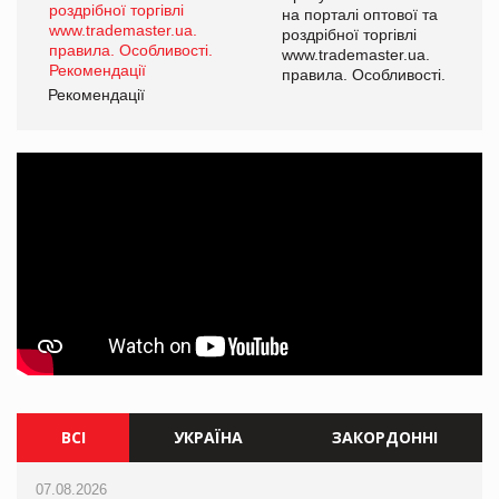
а
на порталі оптової та
роздрібної торгівлі
www.trademaster.ua.
і.
правила. Особливості.
Рекомендації
Ре
ВСІ
УКРАЇНА
ЗАКОРДОННІ
07.08.2026
07.08.2026
07.08.2026