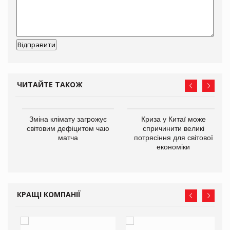
ЧИТАЙТЕ ТАКОЖ
Зміна клімату загрожує
Криза у Китаї може
ne
світовим дефіцитом чаю
спричинити великі
матча
потрясіння для світової
економіки
КРАЩІ КОМПАНІЇ