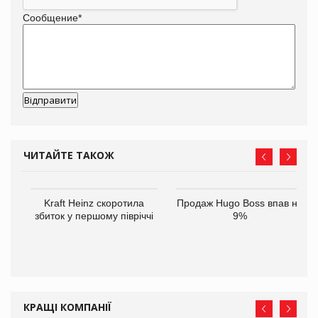
Сообщение
*
ЧИТАЙТЕ ТАКОЖ
ам
Kraft Heinz скоротила
Продаж Hugo Boss впав на
іше
збиток у першому півріччі
9%
КРАЩІ КОМПАНІЇ