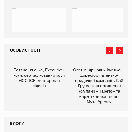
ОСОБИСТОСТІ
,
Тетяна Ільєнко, Executive-
Олег Андрійович Івченко —
ОВ
коуч, сертифікований коуч
директор патентно-
МСС ICF, ментор для
юридичної компанії «Вайз
лідерів
Груп», консалтингової
компанії «Парето» та
маркетингової агенції
Myka Agency.
БЛОГИ