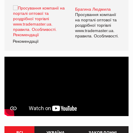
Брагина Людмила
ї
Просування компанії
а
на порталі оптової та
роздрібної торгівлі
www.trademaster.ua.
і.
правила. Особливості.
Рекомендації
Ре
ВСІ
УКРАЇНА
ЗАКОРДОННІ