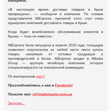
AliExpress.
«В настоящее время доставка товаров в Крым
прекращена», — сообщили в компании. По словам
представителя AliExpress, причиной этого стал отказ
курьерских компаний доставлять товары в Крым.
Когда будет возобновлено обслуживание клиентов в
Крыму — пока не известно.
AliExpress была запущена в апреле 2010 года, площадка
позволяет покупателям из любой части света купить
товары напрямую от оптовых продавцов и
производителей в Китае. AliExpress входит в Alibaba
Group — крупную китайскую компанию, которая
специализируется на электронной коммерции
По материалам
psm7
Присоединяйтесь к нам в
Facebook!
Пишите нам:
vl
@
trademaster
.
com
.
ua
Загрузка...