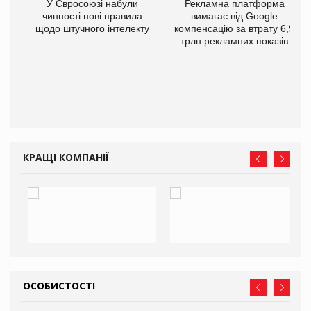
У Євросоюзі набули
Рекламна платформа
го
чинності нові правила
вимагає від Google
щодо штучного інтелекту
компенсацію за втрату 6,9
трлн рекламних показів
КРАЩІ КОМПАНІЇ
ОСОБИСТОСТІ