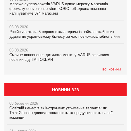
Мережа супермаркетів VARUS купує мережу магазинів
Мережа супермаркетів VARUS купує мережу магазинів
Adidas витратила понад $1 млрд на маркетинг за квартал
формату convenience store КОЛО: об’єднана компанія
формату convenience store КОЛО: об’єднана компанія
налічуватиме 374 магазини
налічуватиме 374 магазини
05.08.2026
Amazon звинуватили у недостовірній рекламі екологічних
05.08.2026
05.08.2026
продуктів
Російська атака 5 серпня стала одним із наймасштабніших
Російська атака 5 серпня стала одним із наймасштабніших
ударів по українському бізнесу за час повномасштабної війни
ударів по українському бізнесу за час повномасштабної війни
05.08.2026
AstraZeneca обговорює найбільшу угоду десятиліття
05.08.2026
05.08.2026
Смачне поповнення дитячого меню: у VARUS з’явилися
Смачне поповнення дитячого меню: у VARUS з’явилися
новинки від ТМ ТОКЕРИ
новинки від ТМ ТОКЕРИ
всі новини
НОВИНИ B2B
03 березня 2026
Освітній бенефіт як інструмент утримання талантів: як
ThinkGlobal підвищує лояльність та продуктивність вашої
команди