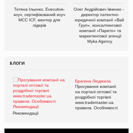
,
Тетяна Ільєнко, Executive-
Олег Андрійович Івченко —
ОВ
коуч, сертифікований коуч
директор патентно-
МСС ICF, ментор для
юридичної компанії «Вайз
лідерів
Груп», консалтингової
компанії «Парето» та
маркетингової агенції
Myka Agency.
БЛОГИ
Брагина Людмила
ї
Просування компанії
а
на порталі оптової та
роздрібної торгівлі
www.trademaster.ua.
і.
правила. Особливості.
Рекомендації
Ре