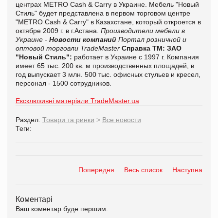
центрах METRO Cash & Carry в Украине. Мебель "Новый
Стиль" будет представлена в первом торговом центре
"METRO Cash & Carry" в Казахстане, который откроется в
октябре 2009 г. в г.Астана.
Производители мебели в
Украине -
Новости компаний
Портал розничной и
оптовой торговли TradeMaster
Справка ТМ:
ЗАО
"Новый Стиль":
работает в Украине с 1997 г. Компания
имеет 65 тыс. 200 кв. м производственных площадей, в
год выпускает 3 млн. 500 тыс. офисных стульев и кресел,
персонал - 1500 сотрудников.
Ексклюзивні матеріали TradeMaster.ua
Раздел:
Товари та ринки
>
Все новости
Теги:
Попередня
Весь список
Наступна
Коментарі
Ваш коментар буде першим.