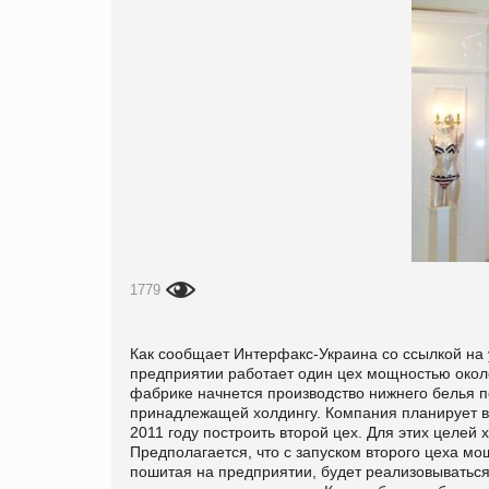
1779
Как сообщает Интерфакс-Украина со ссылкой на
предприятии работает один цех мощностью около
фабрике начнется производство нижнего белья п
принадлежащей холдингу. Компания планирует в ф
2011 году построить второй цех. Для этих целей
Предполагается, что с запуском второго цеха мо
пошитая на предприятии, будет реализовываться 