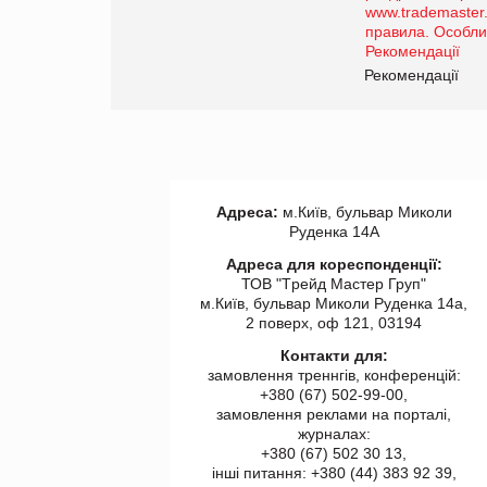
роздрібної торгівлі
www.trademaster.ua.
правила. Особливості.
ії
Рекомендації
Адреса:
м.Київ, бульвар Миколи
Руденка 14А
Адреса для кореспонденції:
ТОВ "Tрейд Мастер Груп"
м.Київ, бульвар Миколи Руденка 14а,
2 поверх, оф 121, 03194
Контакти для:
замовлення треннгів, конференцій:
+380 (67) 502-99-00,
замовлення реклами на порталі,
журналах:
+380 (67) 502 30 13,
інші питання: +380 (44) 383 92 39,