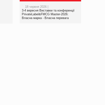
роздрібної торгівлі
18 червня 2026 |
www.trademaster.ua.
3-4 вересня Виставки та конференції
правила. Особливості.
PrivateLabel&FMCG Master-2026:
Власна марка - Власна перевага