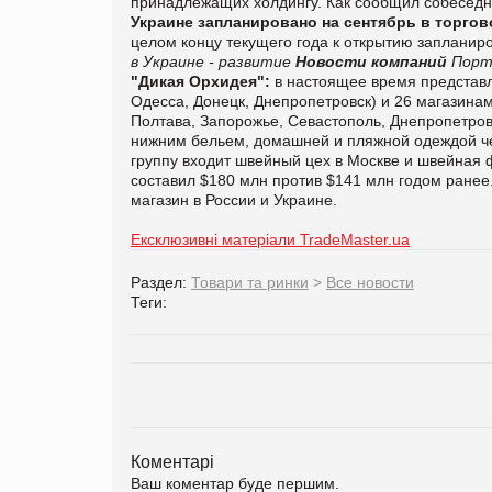
принадлежащих холдингу. Как сообщил собеседн
Украине запланировано на сентябрь в торгов
целом концу текущего года к открытию запланир
в Украине - развитие
Новости компаний
Порт
"Дикая Орхидея":
в настоящее время представл
Одесса, Донецк, Днепропетровск) и 26 магазинам
Полтава, Запорожье, Севастополь, Днепропетровс
нижним бельем, домашней и пляжной одеждой чере
группу входит швейный цех в Москве и швейная 
составил $180 млн против $141 млн годом ранее.
магазин в России и Украине.
Ексклюзивні матеріали TradeMaster.ua
Раздел:
Товари та ринки
>
Все новости
Теги:
Коментарі
Ваш коментар буде першим.