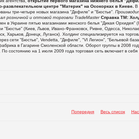
ик агентства,
открытие первого магазина нижнего белья "Дефи
о-развлекательном центре "Материк" на Осокорках в Киеве.
В
ованы три-четыре новых магазина "Дефиле" и "Бюстье".
Производи
ал розничной и оптовой торговли TradeMaster
Справка ТМ:
Хол
ен в Украине пятью магазинами женского белья "Дикая Орхидея" (
и "Бюстье" (Киев, Львов, Ивано-Франковск, Ривне, Одесса, Николае
к, Харьков, Донецк, Луганск). Холдинг специализируется на торгов
з сети "Бюстье", Vendetta, "Дефиле", "VI Легион", "Бельевой база
фабрика в Гагарине Смоленской области. Оборот группы в 2008 год
 По состоянию на 1 июля 2009 года торговая сеть включает в себя
Попередня
Весь список
Нас