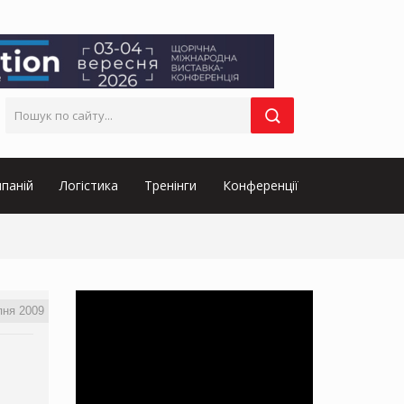
паній
Логістика
Тренінги
Конференції
пня 2009