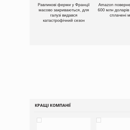
Равликові ферми у Франції
Amazon поверне
масово закриваються, для
600 млн доларів
галузі видався
сплачені 
катастрофічний сезон
ку РФ у Дніпрі
жено склад
у Millennium
КРАЩІ КОМПАНІЇ