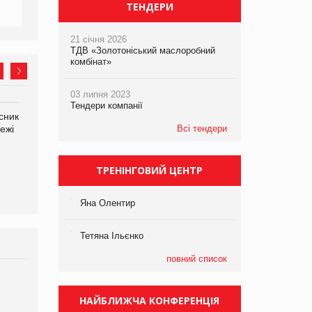
ТЕНДЕРИ
21 січня 2026
ТДВ «Золотоніський маслоробний
комбінат»
03 липня 2023
Тендери компанії
сник
Олексій Логачов-Михайлов
Яна Сараніна, директор
ежі
Файно маркет Директор
Всі тендери
компанії «УкраМарин»
департаменту з
виробництва
ТРЕНІНГОВИЙ ЦЕНТР
Яна Олентир
Тетяна Ільєнко
повний список
Брагина Людмила
Просування компанії на
НАЙБЛИЖЧА КОНФЕРЕНЦІЯ
порталі оптової та