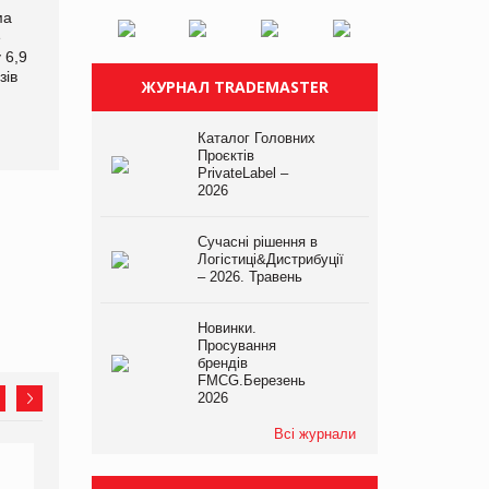
ма
Мережа супермаркетів
Російська атака 5 серпня
e
VARUS купує мережу
стала одним із
 6,9
магазинів формату
наймасштабніших ударів
зів
convenience store КОЛО:
по українському бізнесу за
ЖУРНАЛ TRADEMASTER
об’єднана компанія
час повномасштабної
налічуватиме 374
війни
магазини
Каталог Головних
Проєктів
PrivateLabel –
2026
Сучасні рішення в
Логістиці&Дистрибуції
– 2026. Травень
Новинки.
Просування
брендів
FMCG.Березень
2026
Всі журнали