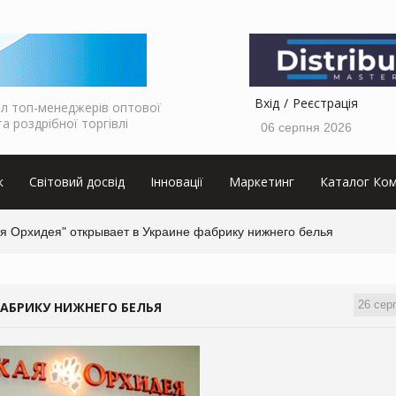
Вхід
Реєстрація
л топ-менеджерів оптової
та роздрібної торгівлі
06 серпня 2026
к
Світовий досвід
Інновації
Маркетинг
Каталог Ком
ая Орхидея" открывает в Украине фабрику нижнего белья
26 сер
ФАБРИКУ НИЖНЕГО БЕЛЬЯ