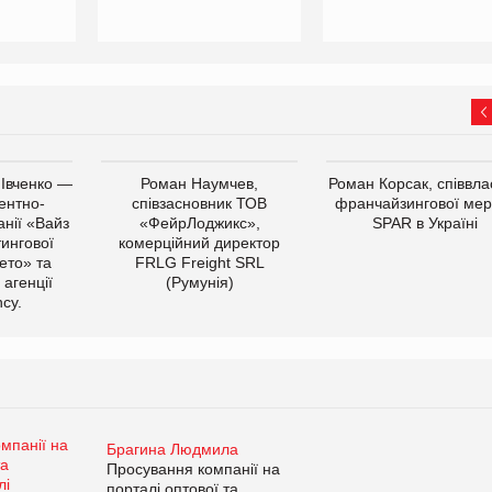
 Івченко —
Роман Наумчев,
Роман Корсак, співвла
ентно-
співзасновник ТОВ
франчайзингової мер
нії «Вайз
«ФейрЛоджикс»,
SPAR в Україні
тингової
комерційний директор
ето» та
FRLG Freight SRL
 агенції
(Румунія)
cy.
Брагина Людмила
Просування компанії на
порталі оптової та