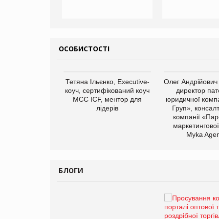
ОСОБИСТОСТІ
арас Ігорович,
Тетяна Ільєнко, Executive-
Олег Андрійович
иробництва ТОВ
коуч, сертифікований коуч
директор пат
Герчак"
МСС ICF, ментор для
юридичної компа
лідерів
Груп», консал
компанії «Пар
маркетингової
Myka Agen
БЛОГИ
Брагина Людмила
Просування компанії на
порталі оптової та