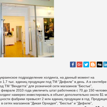
 украинское подразделение холдинга, на данный момент на
 1,7 тыс. единиц продукции под ТМ "Дефиле" в день. А в сентябре
од ТМ "Вендетта" для розничной сети магазинов "Бюстье",
еврале 2010 года увеличить штат работников с 70 до 150 человек
 холдинг намерен инвестировать в объект дополнительно около $1 м
щности фабрики превысят 2 млн единиц продукции в год. Продукци
в сетях магазинов "Дикая Орхидея", "Бюстье" и "Дефиле",