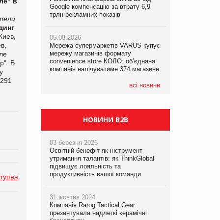
ле" в
Google компенсацію за втрату 6,9
Google компенсацію за втрату 6,9
Google компенсацію за втрату 6,9
трлн рекламних показів
трлн рекламних показів
трлн рекламних показів
тели
динг
Киев,
05.08.2026
05.08.2026
05.08.2026
в,
Мережа супермаркетів VARUS купує
Мережа супермаркетів VARUS купує
Adidas витратила понад $1 млрд на
мережу магазинів формату
мережу магазинів формату
маркетинг за квартал
ле
convenience store КОЛО: об’єднана
convenience store КОЛО: об’єднана
р". В
компанія налічуватиме 374 магазини
компанія налічуватиме 374 магазини
у
 291
всі новини
НОВИНИ B2B
03 березня 2026
Освітній бенефіт як інструмент
утримання талантів: як ThinkGlobal
підвищує лояльність та
продуктивність вашої команди
тупна
31 жовтня 2024
Компанія Rarog Tactical Gear
презентувала надлегкі керамічні