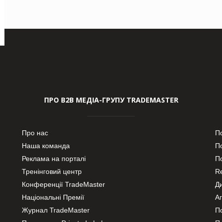
ПРО В2В МЕДІА-ГРУПУ TRADEMASTER
Про нас
П
Наша команда
П
Реклама на порталі
По
Тренінговий центр
Re
Конференції TradeMaster
Д
Національні Премії
А
Журнал TradeMaster
П