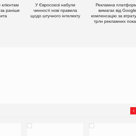
 клієнтам
У Євросоюзі набули
Рекламна платфор
 за раніше
чинності нові правила
вимагає від Googl
мита
щодо штучного інтелекту
компенсацію за втрату
трлн рекламних пока