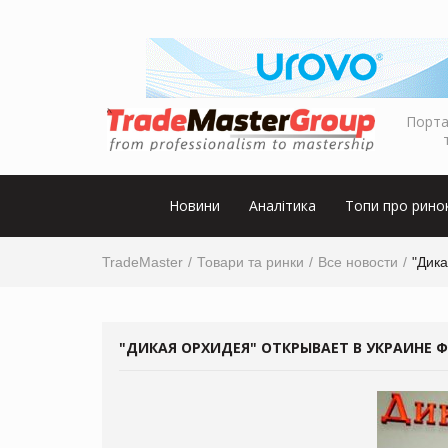
Порта
Новини
Аналітика
Топи про рино
TradeMaster
Товари та ринки
Все новости
"Дик
"ДИКАЯ ОРХИДЕЯ" ОТКРЫВАЕТ В УКРАИНЕ 