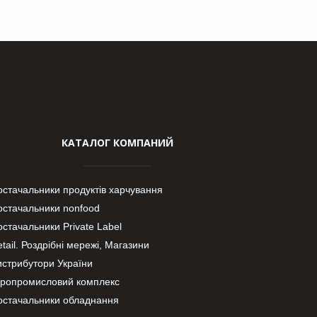
КАТАЛОГ КОМПАНИЙ
остачальники продуктів харчування
остачальники nonfood
стачальники Private Label
tail. Роздрібні мережі, Магазини
истрибутори України
гропромисловий комплекс
остачальники обладнання