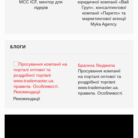
МСС ICF, ментор для
юридичної компанії «Вайз
лідерів
Груп», консалтингової
компанії «Парето» та
маркетингової агенції
Myka Agency.
БЛОГИ
Брагина Людмила
ї
Просування компанії
а
на порталі оптової та
роздрібної торгівлі
www.trademaster.ua.
і.
правила. Особливості.
Рекомендації
Ре