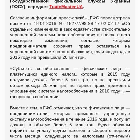
Государственной фискальной службы Украины
(ГФСУ), передает
TradeMaster.UA
.
Согласно информации пресс-службы, ГФС пересмотрела
письмо от 18.01.2016 № 1527/7/99-99-17-02-02-17 «Об
отдельных изменениях в законодательстве относительно
упрощенной системы налогообложения» и внесла в него
некоторые изменения, согласно которым
предприниматели сохранят право оставаться на
упрощенной системе налогообложения, если их доходы в
2015 году не превышали 20 млн грн.
«Субъекты хозяйствования — физические лица —
плательщики единого налога, которые в 2015 году
получили доходы более 5 млн грн, но не превысили
объем дохода 20 млн грн, не теряют право применять
упрощенную систему налогообложения в 2016 году», —
говорится в сообщении.
Вместе с тем, в ГФС отмечают, что те физические лица —
предприниматели, которые применяют упрощенную
систему налогообложения в течение 2016 года, и получат
доходы в объеме более 5 млн грн, будут обязаны
перейти на уплату других налогов и сборов с первого
числа месяца, следующего за налоговым (отчетным)