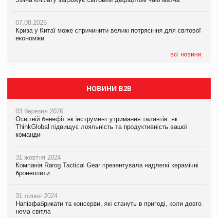
07.08.2026
07.08.2026
07.08.2026
Криза у Китаї може спричинити великі потрясіння для світової
Криза у Китаї може спричинити великі потрясіння для світової
Kraft Heinz скоротила збиток у першому півріччі
економіки
економіки
всі новини
НОВИНИ B2B
03 березня 2026
Освітній бенефіт як інструмент утримання талантів: як
ThinkGlobal підвищує лояльність та продуктивність вашої
команди
31 жовтня 2024
Компанія Rarog Tactical Gear презентувала надлегкі керамічні
бронеплити
31 липня 2024
Напівфабрикати та консерви, які стануть в пригоді, коли довго
нема світла