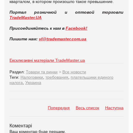
кварталом, в котором произошло такое превышение.
Портал розничной и оптовой торговли
TradeMaster.UA
Присоединяйтесь к нам в
Facebook!
Пишите нам:
vl@trademaster.com.ua
Ексклюзивні матеріали TradeMaster.ua
Раздел:
Товари та ринки
>
Все новости
Теги:
Налоговики
,
требования
,
плательщики единого
налога
,
Украина
Попередня
Весь список
Наступна
Коментарі
Ваш коментар буде першим.