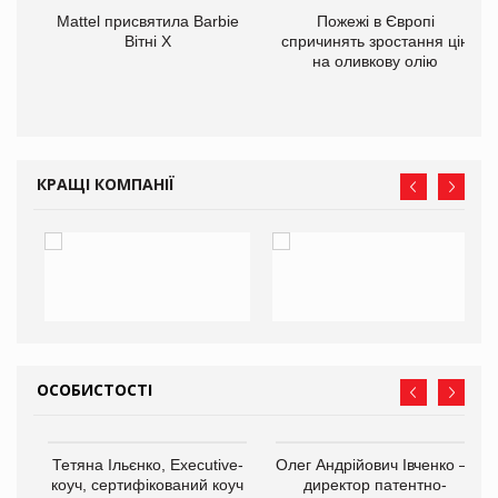
Mattel присвятила Barbie
Пожежі в Європі
ції
Вітні Х
спричинять зростання цін
 до
на оливкову олію
КРАЩІ КОМПАНІЇ
ОСОБИСТОСТІ
,
Тетяна Ільєнко, Executive-
Олег Андрійович Івченко —
ОВ
коуч, сертифікований коуч
директор патентно-