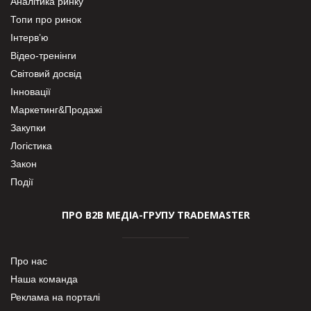
Аналітика ринку
Топи про ринок
Інтерв’ю
Відео-тренінги
Світовий досвід
Інновації
Маркетинг&Продажі
Закупки
Логістика
Закон
Події
ПРО В2В МЕДІА-ГРУПУ TRADEMASTER
Про нас
Наша команда
Реклама на порталі