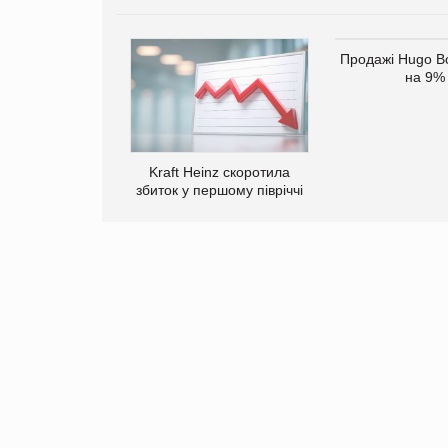
верне клієнтам
Продажі Hugo B
ларів за раніше
на 9%
чені мита
Kraft Heinz скоротила
збиток у першому півріччі