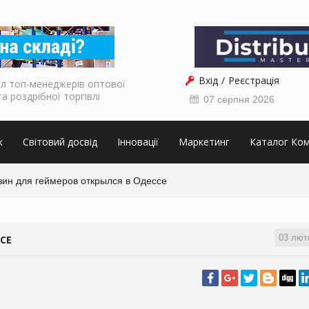
Вхід
Реєстрація
л топ-менеджерів оптової
та роздрібної торгівлі
07 серпня 2026
к
Світовий досвід
Інновації
Маркетинг
Каталог Ком
зин для геймеров открылся в Одессе
03 лют
СЕ