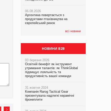
06.08.2026
06.08.2026
06.08.2026
Аргентина повертається з
Аргентина повертається з
Аргентина повертається з
продуктами птахівництва на
продуктами птахівництва на
продуктами птахівництва на
європейський ринок
європейський ринок
європейський ринок
всі новини
НОВИНИ B2B
03 березня 2026
Освітній бенефіт як інструмент
утримання талантів: як ThinkGlobal
підвищує лояльність та
продуктивність вашої команди
31 жовтня 2024
Компанія Rarog Tactical Gear
презентувала надлегкі керамічні
бронеплити