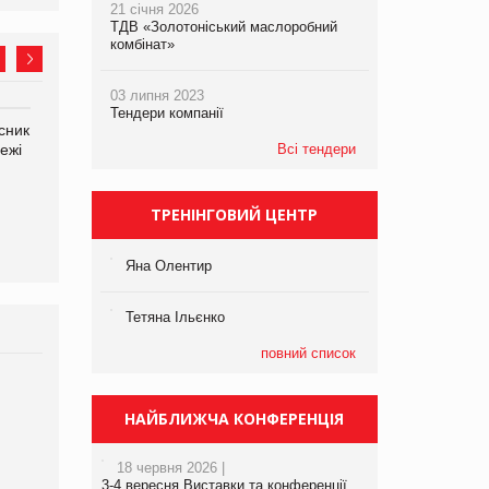
21 січня 2026
ТДВ «Золотоніський маслоробний
комбінат»
03 липня 2023
Тендери компанії
сник
Олексій Логачов-Михайлов
Яна Сараніна, директор
ежі
Файно маркет Директор
Всі тендери
компанії «УкраМарин»
департаменту з
виробництва
ТРЕНІНГОВИЙ ЦЕНТР
Яна Олентир
Тетяна Ільєнко
повний список
Брагина Людмила
Просування компанії на
НАЙБЛИЖЧА КОНФЕРЕНЦІЯ
порталі оптової та
роздрібної торгівлі
18 червня 2026 |
www.trademaster.ua.
3-4 вересня Виставки та конференції