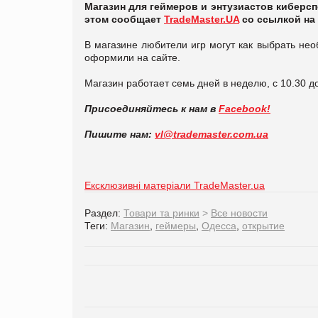
Магазин для геймеров и энтузиастов киберсп
этом сообщает
TradeMaster.UA
со ссылкой на 
В магазине любители игр могут как выбрать нео
оформили на сайте.
Магазин работает семь дней в неделю, с 10.30 д
Присоединяйтесь к нам в
Facebook!
Пишите нам:
vl@trademaster.com.ua
Ексклюзивні матеріали TradeMaster.ua
Раздел:
Товари та ринки
>
Все новости
Теги:
Магазин
,
геймеры
,
Одесса
,
открытие