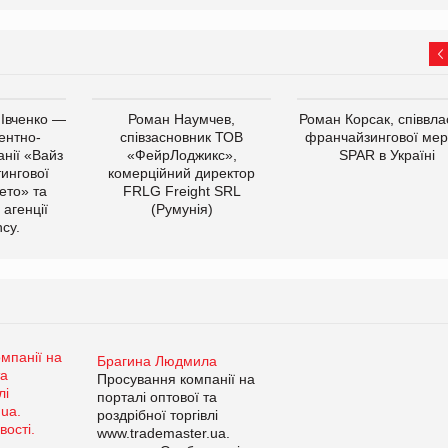
 Івченко —
Роман Наумчев,
Роман Корсак, співвла
ентно-
співзасновник ТОВ
франчайзингової мер
нії «Вайз
«ФейрЛоджикс»,
SPAR в Україні
тингової
комерційний директор
ето» та
FRLG Freight SRL
 агенції
(Румунія)
cy.
Брагина Людмила
Просування компанії на
порталі оптової та
роздрібної торгівлі
www.trademaster.ua.