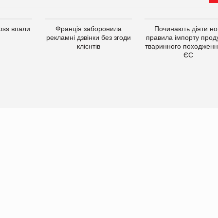
oss впали
Франція заборонила
Починають діяти но
рекламні дзвінки без згоди
правила імпорту проду
клієнтів
тваринного походженн
ЄС