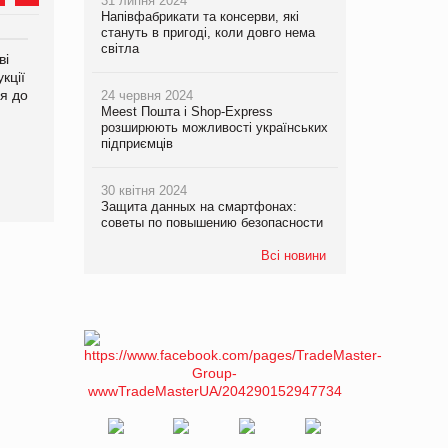
31 липня 2024
Напівфабрикати та консерви, які
стануть в пригоді, коли довго нема
світла
ві
Аргентина повертається з
ФАО прогнозує зростання
кції
продуктами птахівництва
світових цін на
я до
на європейський ринок
продовольство
24 червня 2024
Meest Пошта і Shop-Express
розширюють можливості українських
підприємців
30 квітня 2024
Защита данных на смартфонах:
советы по повышению безопасности
Всі новини