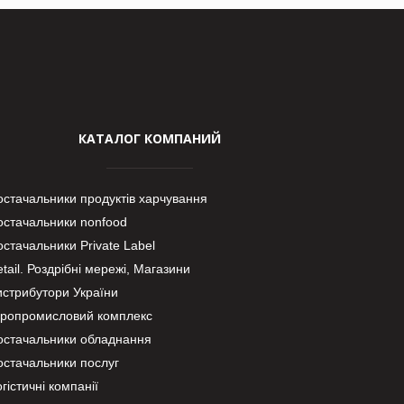
КАТАЛОГ КОМПАНИЙ
остачальники продуктів харчування
остачальники nonfood
стачальники Private Label
tail. Роздрібні мережі, Магазини
истрибутори України
гропромисловий комплекс
остачальники обладнання
остачальники послуг
гістичні компанії