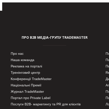
ПРО В2В МЕДІА-ГРУПУ TRADEMASTER
Про нас
П
Наша команда
П
Реклама на порталі
По
Тренінговий центр
Re
Конференції TradeMaster
Д
Національні Премії
А
Журнал TradeMaster
П
Портал про Private Label
П
Послуги В2В- маркетингу та PR для клієнтів
Ло