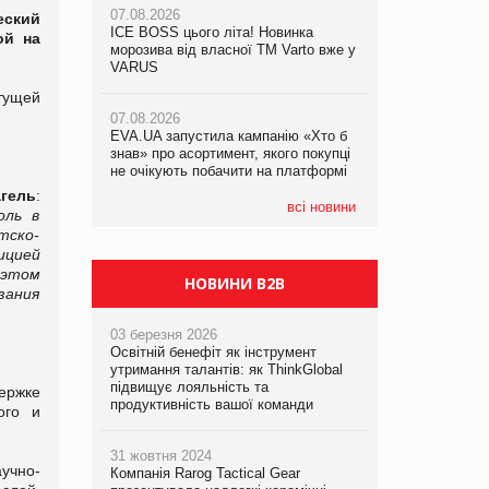
07.08.2026
07.08.2026
еский
ICE BOSS цього літа! Новинка
ICE BOSS цього літа! Новинка
ой на
07.08.2026
морозива від власної ТМ Varto вже у
морозива від власної ТМ Varto вже у
Франція заборонила рекламні дзвінки
VARUS
VARUS
без згоди клієнтів
тущей
07.08.2026
07.08.2026
EVA.UA запустила кампанію «Хто б
EVA.UA запустила кампанію «Хто б
знав» про асортимент, якого покупці
знав» про асортимент, якого покупці
не очікують побачити на платформі
не очікують побачити на платформі
гель
:
всі новини
оль в
тско-
ицией
 этом
НОВИНИ B2B
зания
03 березня 2026
Освітній бенефіт як інструмент
утримання талантів: як ThinkGlobal
підвищує лояльність та
ержке
продуктивність вашої команди
ого и
31 жовтня 2024
учно-
Компанія Rarog Tactical Gear