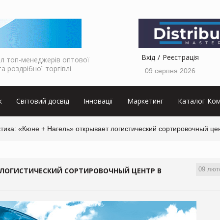
Вхід
Реєстрація
л топ-менеджерів оптової
та роздрібної торгівлі
09 серпня 2026
к
Світовий досвід
Інновації
Маркетинг
Каталог Ком
тика: «Кюне + Нагель» открывает логистический сортировочный це
09 лют
 ЛОГИСТИЧЕСКИЙ СОРТИРОВОЧНЫЙ ЦЕНТР В