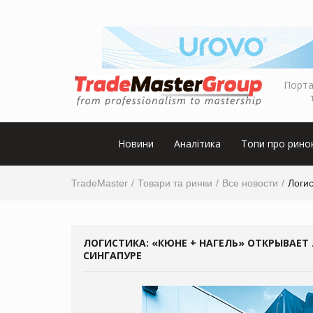
Порта
Новини
Аналітика
Топи про рино
TradeMaster
Товари та ринки
Все новости
Логис
ЛОГИСТИКА: «КЮНЕ + НАГЕЛЬ» ОТКРЫВАЕТ
СИНГАПУРЕ