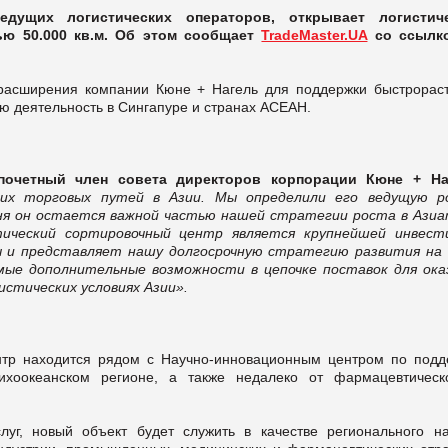
дущих логистических операторов, открывает логистич
ю 50.000 кв.м. Об этом сообщает
TradeMaster.UA
со ссылк
 расширения компании Кюне + Нагель для поддержки быстрорас
ю деятельность в Сингапуре и странах АСЕАН.
почетный член совета директоров корпорации Кюне + На
ких торговых путей в Азии. Мы определили его ведущую р
дня он остается важной частью нашей стратегии роста в Азиа
стический сортировочный центр является крупнейшей инвест
ы и представляет нашу долгосрочную стратегию развития на
мые дополнительные возможности в цепочке поставок для ока
истических условиях Азии».
ентр находится рядом с Научно-инновационным центром по подд
Тихоокеанском регионе, а также недалеко от фармацевтическ
луг, новый объект будет служить в качестве регионального на