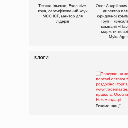
арас Ігорович,
Тетяна Ільєнко, Executive-
Олег Андрійович
иробництва ТОВ
коуч, сертифікований коуч
директор пат
Герчак"
МСС ICF, ментор для
юридичної компа
лідерів
Груп», консал
компанії «Пар
маркетингової
Myka Agen
БЛОГИ
Брагина Людмила
Просування компанії на
порталі оптової та
роздрібної торгівлі
www.trademaster.ua.
правила. Особливості.
ії
Рекомендації