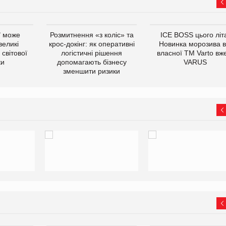
ї може
Розмитнення «з коліс» та
ICE BOSS цього літ
великі
крос-докінг: як оперативні
Новинка морозива в
світової
логістичні рішення
власної ТМ Varto вж
ки
допомагають бізнесу
VARUS
зменшити ризики