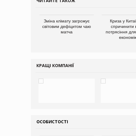
ЧИТАЙТЕ ТАКОЖ
ує виробника
Зміна клімату загрожує
Криза у Кита
добавок Thorne
світовим дефіцитом чаю
спричинити 
матча
потрясіння для 
економі
КРАЩІ КОМПАНІЇ
ОСОБИСТОСТІ