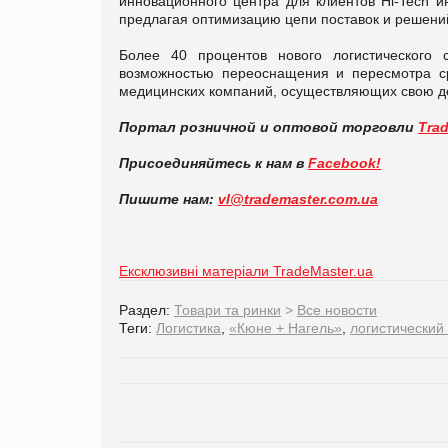
инновационного центра для клиентов Hi-Tech 
предлагая оптимизацию цепи поставок и решени
Более 40 процентов нового логистического 
возможностью переоснащения и пересмотра с
медицинских компаний, осуществляющих свою де
Портал розничной и оптовой торговли
Tra
Присоединяйтесь к нам в
Facebook!
Пишите нам:
vl@trademaster.com.ua
Ексклюзивні матеріали TradeMaster.ua
Раздел:
Товари та ринки
>
Все новости
Теги:
Логистика
,
«Кюне + Нагель»
,
логистический