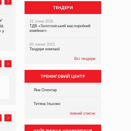
ТЕНДЕРИ
а!
EVA.UA запустила
Kraft Heinz скоротила
21 січня 2026
ід
кампанію «Хто б знав» про
збиток у першому півріччі
ТДВ «Золотоніський маслоробний
е у
асортимент, якого покупці
комбінат»
не очікують побачити на
платформі
03 липня 2023
Тендери компанії
Всі тендери
ТРЕНІНГОВИЙ ЦЕНТР
Яна Олентир
Тетяна Ільєнко
повний список
НАЙБЛИЖЧА КОНФЕРЕНЦІЯ