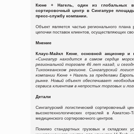
Кюне + Нагель, один из глобальных ве
сортировочный центр в Сингапуре площадь
пресс-службу компании.
Объект является частью регионального плана
цепочки поставок клиентов, осуществляющих сво
Мнение
Клаус-Майкл Кюне
,
основной акционер и 
«Cингапур находится в самом сердце морс
региональной торговле 46 лет назад, и сего
Тихоокеанском регионе. Сингапурский логи
компании Kюне + Нагель за пределами Европ
рынке. Новый объект обеспечивает необходи
сервиса клиентам в непростых торговых и лог
Детали
Сингапурский логистический сортировочный ц
высокотехнологических отраслей в Азиатско-
медицинского сортировочного центров.
Помимо стандартных грузовых и складских ус