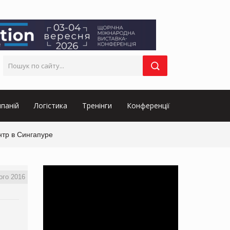
паній
Логістика
Тренінги
Конференції
нтр в Сингапуре
ого 2016