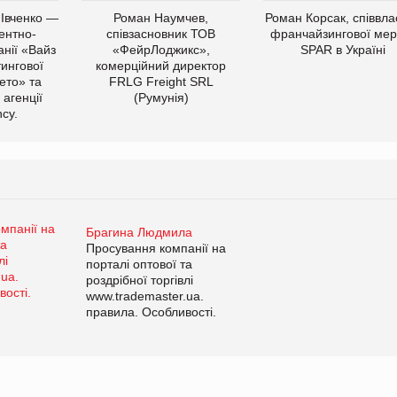
 Івченко —
Роман Наумчев,
Роман Корсак, співвла
ентно-
співзасновник ТОВ
франчайзингової мер
нії «Вайз
«ФейрЛоджикс»,
SPAR в Україні
тингової
комерційний директор
ето» та
FRLG Freight SRL
 агенції
(Румунія)
cy.
Брагина Людмила
Просування компанії на
порталі оптової та
роздрібної торгівлі
www.trademaster.ua.
правила. Особливості.
Рекомендації