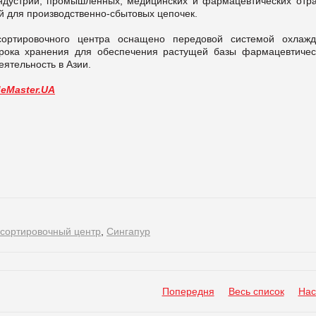
индустрии, промышленных, медицинских и фармацевтических отра
й для производственно-сбытовых цепочек.
сортировочного центра оснащено передовой cистемой охлажд
рока хранения для обеспечения растущей базы фармацевтичес
ятельность в Азии.
deMaster.UA
 сортировочный центр
,
Сингапур
Попередня
Весь список
Нас