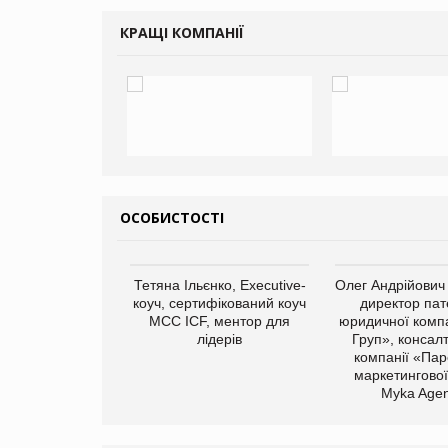
КРАЩІ КОМПАНІЇ
ОСОБИСТОСТІ
арас Ігорович,
Тетяна Ільєнко, Executive-
Олег Андрійович
иробництва ТОВ
коуч, сертифікований коуч
директор пат
Герчак"
МСС ICF, ментор для
юридичної компа
лідерів
Груп», консал
компанії «Пар
маркетингової
Myka Agen