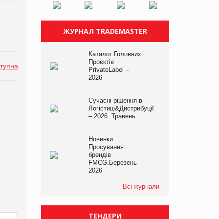
ЖУРНАЛ TRADEMASTER
Каталог Головних
Проєктів
тупна
PrivateLabel –
2026
Сучасні рішення в
Логістиці&Дистрибуції
– 2026. Травень
Новинки.
Просування
брендів
FMCG.Березень
2026
Всі журнали
ТЕНДЕРИ