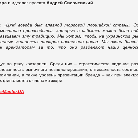
ара
и идеолог проекта
Андрей Сверчевский
.
а:
«ЦУМ всегда был главной торговой площадкой страны. О
местного производства, которые в избытке можно было на
развивает эту традицию. Мы хотим, чтобы на украинском ры
енных украинских товаров постоянно росла. Мы очень благо
им арендаторам за то, что они разделяют наши ценно
ут по ряду критериев. Среди них – стратегическое видение раз
снованность рыночного позиционирования, оптимальность соотно
омпании, а также уровень презентации бренда – как при электр
ях финалистов с членами жюри.
deMaster.UA