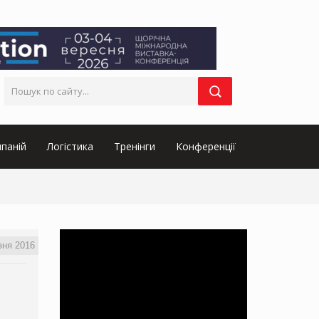
паній
Логістика
Тренінги
Конференції
зня 2016