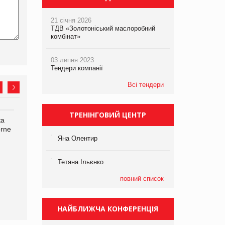
21 січня 2026
ТДВ «Золотоніський маслоробний
комбінат»
03 липня 2023
Тендери компанії
Всі тендери
ТРЕНІНГОВИЙ ЦЕНТР
ка
Bosch заявила про повне
Смачна новинка для
orne
знищення своєї продукції
хвостатих: у VARUS
на складі після російської
з’явилися паучі Varto Paw
Яна Олентир
атаки
expert від власної ТМ
Varto!
Тетяна Ільєнко
повний список
НАЙБЛИЖЧА КОНФЕРЕНЦІЯ