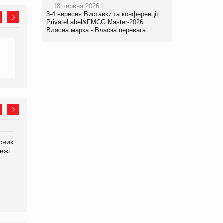
18 червня 2026 |
3-4 вересня Виставки та конференції
PrivateLabel&FMCG Master-2026:
Власна марка - Власна перевага
сник
Олексій Логачов-Михайлов
Яна Сараніна, директор
ежі
Файно маркет Директор
компанії «УкраМарин»
департаменту з
виробництва