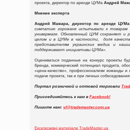
проекта, директор по аренде ЦУМа
Андрей Маж
Мнение эксперта
Андрей Мажара, директор по аренде ЦУМ
симпатию горожане испытывали к товарам 
универмаге. Обновленный ЦУМ сохраняет и 
целом и в ЦУМе в частности, доля качеств
представителям украинских медиа и наш
поддерживают инициативы ЦУМа».
Оцениваться поданные на конкурс проекты буд
бренда, коммерческий потенциал продукта, обо
«цена-качество», профессионализм команды и к
подаче проекта, так и при личных собеседовани
Портал розничной и оптовой торговли
Tra
Присоединяйтесь к нам в
Facebook!
Пишите нам:
vl@trademaster.com.ua
Ексклюзивні матеріали TradeMaster.ua