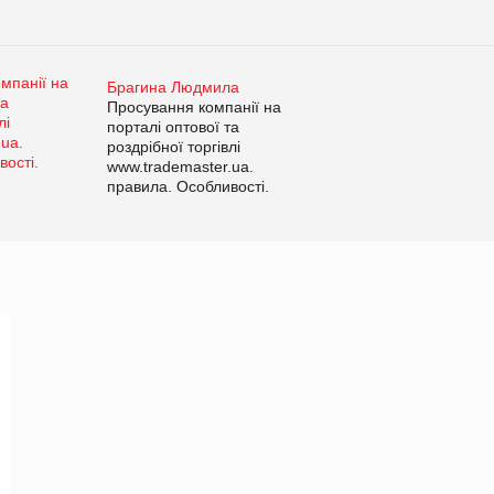
Брагина Людмила
Просування компанії на
порталі оптової та
роздрібної торгівлі
www.trademaster.ua.
правила. Особливості.
Рекомендації