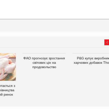
ФАО прогнозує зростання
P&G купує виробни
світових цін на
харчових добавок Th
продовольство
тається з
хівництва
ий ринок