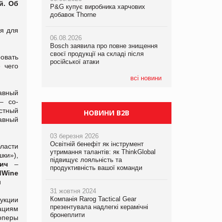
й. Об
P&G купує виробника харчових
P&G купує виробника харчових
P&G купує виробника харчових
добавок Thorne
добавок Thorne
добавок Thorne
я для
06.08.2026
06.08.2026
06.08.2026
Bosch заявила про повне знищення
Bosch заявила про повне знищення
Bosch заявила про повне знищення
своєї продукції на складі після
своєї продукції на складі після
своєї продукції на складі після
ровать
російської атаки
російської атаки
російської атаки
 чего
всі новини
авный
 со-
стный
НОВИНИ B2B
авный
03 березня 2026
Освітній бенефіт як інструмент
ласти
утримання талантів: як ThinkGlobal
ки»),
підвищує лояльність та
ич
–
продуктивність вашої команди
d
Wine
и
31 жовтня 2024
Компанія Rarog Tactical Gear
укции
презентувала надлегкі керамічні
ациям
бронеплити
оперы