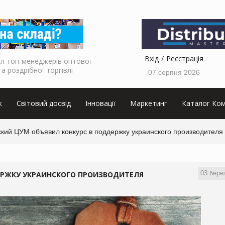
Вхід
Реєстрація
л топ-менеджерів оптової
та роздрібної торгівлі
07 серпня 2026
к
Світовий досвід
Інновації
Маркетинг
Каталог Ком
ский ЦУМ объявил конкурс в поддержку украинского производителя
03 бере
ЕРЖКУ УКРАИНСКОГО ПРОИЗВОДИТЕЛЯ