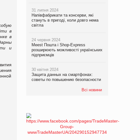
31 липня 2024
Напівфабрикати та консерви, які
стануть в пригоді, коли довго нема
собую
світла
йти в
нке в
24 червня 2024
дарны
Meest Пошта і Shop-Express
сти и
розширюють можливості українських
підприємців
вития
30 квітня 2024
шения
Защита данных на смартфонах:
онной
советы по повышению безопасности
Всі новини