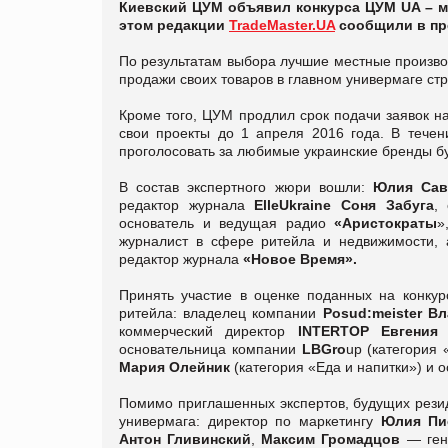
Киевский ЦУМ объявил конкурса ЦУМ UA – м
этом редакции
TradeMaster.UA
сообщили в пр
По результатам выбора лучшие местные произво
продажи своих товаров в главном универмаге ст
Кроме того, ЦУМ продлил срок подачи заявок на
свои проекты до 1 апреля 2016 года. В течен
проголосовать за любимые украинские бренды б
В состав экспертного жюри вошли:
Юлия Сав
редактор журнала
Elle
Ukraine
Соня Забуга
,
основатель и ведущая радио
«Аристократы
»
журналист в сфере ритейла и недвижимости,
редактор журнала
«Новое Время».
Принять участие в оценке поданных на конку
ритейла: владелец компании
Posud
:
meister
Вл
коммерческий директор
INTERTOP
Евгения 
основательница компании
LB
Gro
up (категория
Мария Олейник
(категория «Еда и напитки») и 
Помимо приглашенных экспертов, будущих резид
универмага: директор по маркетингу
Юлия Пи
Антон Гливинский
,
Максим Громадцов
— гене