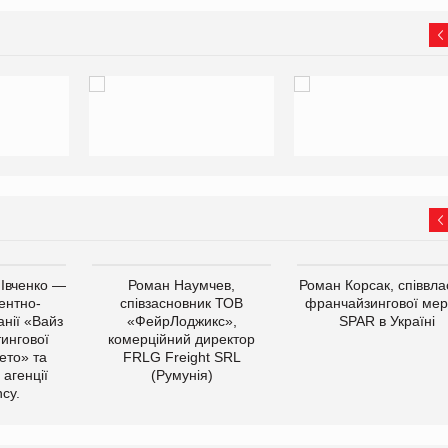
 Івченко —
Роман Наумчев,
Роман Корсак, співвла
ентно-
співзасновник ТОВ
франчайзингової мер
нії «Вайз
«ФейрЛоджикс»,
SPAR в Україні
тингової
комерційний директор
ето» та
FRLG Freight SRL
 агенції
(Румунія)
cy.