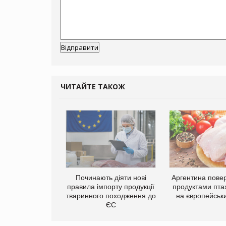
ЧИТАЙТЕ ТАКОЖ
упермаркетів
упує мережу
Починають діяти нові
Аргентина повер
нів формату
правила імпорту продукції
продуктами пта
ce store КОЛО:
тваринного походження до
на європейськ
ана компанія
ЄС
ватиме 374
газини