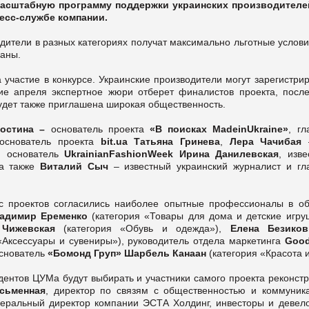
асштабную программу поддержки украинских производителе
есс-службе компании.
дители в разных категориях получат максимально льготные услови
раны.
 участие в конкурсе. Украинские производители могут зарегистри
ие апреля экспертное жюри отберет финалистов проекта, после
удет также приглашена широкая общественность.
остина –
основатель проекта
«В поисках
Made
in
Ukraine
»
, гл
 основатель проекта
bit
.
ua
Татьяна Гринева
,
Лера Чачибая
–
, основатель
Ukrainian
Fashion
Week
Ирина Данилевская
, изве
 а также
Виталий Сыч
– известный украинский журналист и гл
рс проектов согласились наиболее опытные профессионалы в об
адимир Еременко
(категория «Товары для дома и детские игруш
Чижевская
(категория «Обувь и одежда»),
Елена Безиков
 «Аксессуары и сувениры»), руководитель отдела маркетинга
Goo
основатель
«Бомонд Груп» Шарбель Канаан
(категория «Красота 
ентов ЦУМа будут выбирать и участники самого проекта реконстр
сьменная
, директор по связям с общественностью и коммуник
ральный директор компании ЭСТА Холдинг, инвесторы и девел