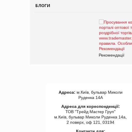
БЛОГИ
Брагина Людмила
Просування компанії на
порталі оптової та
роздрібної торгівлі
www.trademaster.ua.
правила. Особливості.
ії
Рекомендації
Адреса:
м.Київ, бульвар Миколи
Руденка 14А
Адреса для кореспонденції:
ТОВ "Tрейд Мастер Груп"
м.Київ, бульвар Миколи Руденка 14а,
2 поверх, оф 121, 03194
Контакти для: