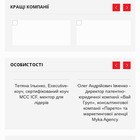
КРАЩІ КОМПАНІЇ
ОСОБИСТОСТІ
,
Тетяна Ільєнко, Executive-
Олег Андрійович Івченко —
ОВ
коуч, сертифікований коуч
директор патентно-
МСС ICF, ментор для
юридичної компанії «Вайз
лідерів
Груп», консалтингової
компанії «Парето» та
маркетингової агенції
Myka Agency.