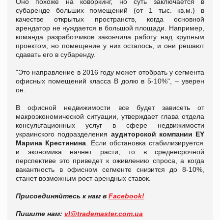
Оно похоже на коворкинг, но суть заключается в
субаренде больших помещений (от 1 тыс. кв.м.) в
качестве открытых пространств, когда основной
арендатор не нуждается в большой площади. Например,
команда разработчиков закончила работу над крупным
проектом, но помещение у них осталось, и они решают
сдавать его в субаренду.
"Это направление в 2016 году может отобрать у сегмента
офисных помещений класса В долю в 5-10%", – уверен
он.
В офисной недвижимости все будет зависеть от
макроэкономической ситуации, утверждает глава отдела
консультационных услуг в сфере недвижимости
украинского подразделения
аудиторской компании
EY
Марина Крестинина
. Если обстановка стабилизируется
и экономика начнет расти, то в среднесрочной
перспективе это приведет к оживлению спроса, а когда
вакантность в офисном сегменте снизится до 8-10%,
станет возможным рост арендных ставок.
Присоединяйтесь к нам в
Facebook!
Пишите нам:
vl@trademaster.com.ua