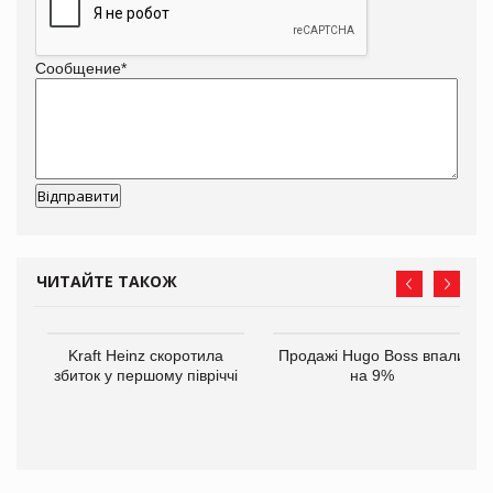
Сообщение
*
ЧИТАЙТЕ ТАКОЖ
ам
Kraft Heinz скоротила
Продажі Hugo Boss впали
іше
збиток у першому півріччі
на 9%