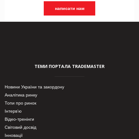
написати нам
ТЕМИ ПОРТАЛА TRADEMASTER
Новини України та закордону
Аналітика ринку
Топи про ринок
Інтерв’ю
Відео-тренінги
Світовий досвід
Інновації