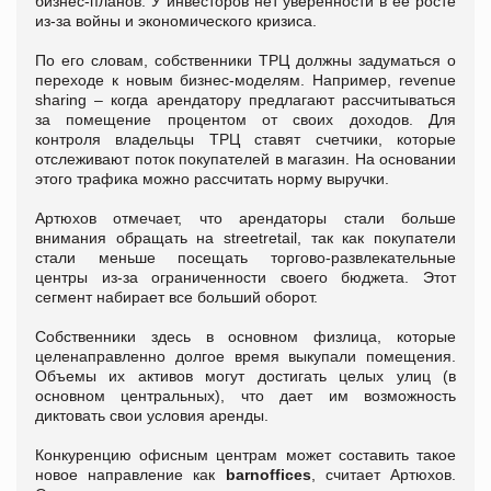
бизнес-планов. У инвесторов нет уверенности в ее росте
из-за войны и экономического кризиса.
По его словам, собственники ТРЦ должны задуматься о
переходе к новым бизнес-моделям. Например, revenue
sharing – когда арендатору предлагают рассчитываться
за помещение процентом от своих доходов. Для
контроля владельцы ТРЦ ставят счетчики, которые
отслеживают поток покупателей в магазин. На основании
этого трафика можно рассчитать норму выручки.
Артюхов отмечает, что арендаторы стали больше
внимания обращать на streetretail, так как покупатели
стали меньше посещать торгово-развлекательные
центры из-за ограниченности своего бюджета. Этот
сегмент набирает все больший оборот.
Собственники здесь в основном физлица, которые
целенаправленно долгое время выкупали помещения.
Объемы их активов могут достигать целых улиц (в
основном центральных), что дает им возможность
диктовать свои условия аренды.
Конкуренцию офисным центрам может составить такое
новое направление как
barnoffices
, считает Артюхов.