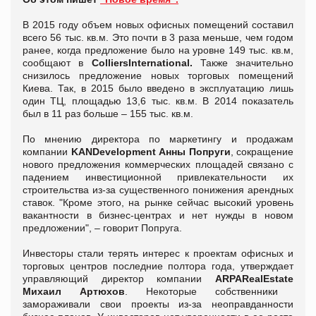
В 2015 году объем новых офисных помещений составил
всего 56 тыс. кв.м. Это почти в 3 раза меньше, чем годом
ранее, когда предложение было на уровне 149 тыс. кв.м,
сообщают в
ColliersInternational
.
Также значительно
снизилось предложение новых торговых помещений
Киева. Так, в 2015 было введено в эксплуатацию лишь
один ТЦ, площадью 13,6 тыс. кв.м. В 2014 показатель
был в 11 раз больше – 155 тыс. кв.м.
По мнению директора по маркетингу и продажам
компании
KAN
Development
Анны Попруги
, сокращение
нового предложения коммерческих площадей связано с
падением инвестиционной привлекательности их
строительства из-за существенного понижения арендных
ставок. "Кроме этого, на рынке сейчас высокий уровень
вакантности в бизнес-центрах и нет нужды в новом
предложении", – говорит Попруга.
Инвесторы стали терять интерес к проектам офисных и
торговых центров последние полтора года, утверждает
управляющий директор компании
ARPA
RealEstate
Михаил Артюхов
. Некоторые собственники
замораживали свои проекты из-за неоправданности