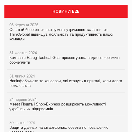
НОВИНИ B2B
03 березня 2026
Освітній бенефіт як інструмент утримання талантів: як
ThinkGlobal підвищує лояльність та продуктивність вашої
команди
31 жовтня 2024
Компанія Rarog Tactical Gear презентувала надлегкі керамічні
бронеплити
31 липня 2024
Напівфабрикати та консерви, які стануть в пригоді, коли довго
нема світла
24 червня 2024
Meest Пошта і Shop-Express розширюють можливості
українських підприємців
30 квітня 2024
Защита данных на смартфонах: советы по повышению