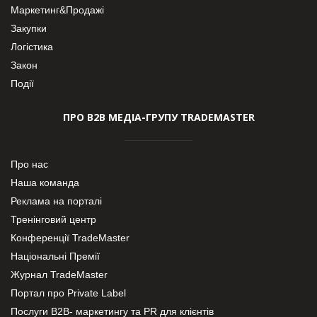
Маркетинг&Продажі
Закупки
Логістика
Закон
Події
ПРО В2В МЕДІА-ГРУПУ TRADEMASTER
Про нас
Наша команда
Реклама на порталі
Тренінговий центр
Конференції TradeMaster
Національні Премії
Журнал TradeMaster
Портал про Private Label
Послуги В2В- маркетингу та PR для клієнтів