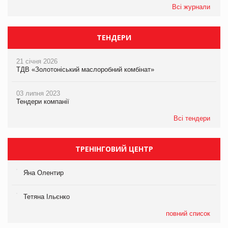
Всі журнали
ТЕНДЕРИ
21 січня 2026
ТДВ «Золотоніський маслоробний комбінат»
03 липня 2023
Тендери компанії
Всі тендери
ТРЕНІНГОВИЙ ЦЕНТР
Яна Олентир
Тетяна Ільєнко
повний список