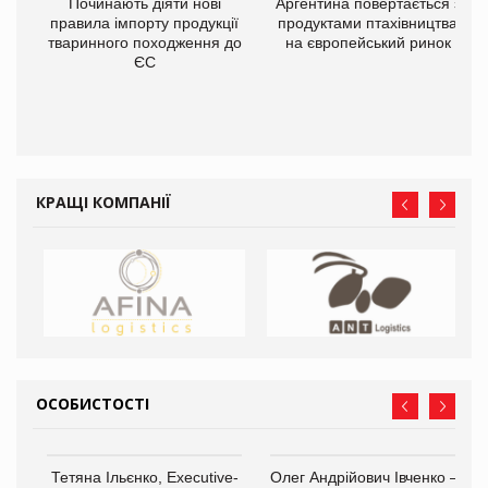
в
Починають діяти нові
Аргентина повертається з
правила імпорту продукції
продуктами птахівництва
тваринного походження до
на європейський ринок
О:
ЄС
КРАЩІ КОМПАНІЇ
ОСОБИСТОСТІ
,
Тетяна Ільєнко, Executive-
Олег Андрійович Івченко —