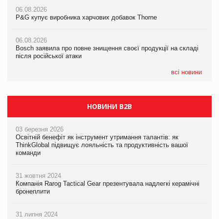
06.08.2026
06.08.2026
06.08.2026
P&G купує виробника харчових добавок Thorne
P&G купує виробника харчових добавок Thorne
P&G купує виробника харчових добавок Thorne
06.08.2026
06.08.2026
06.08.2026
Bosch заявила про повне знищення своєї продукції на складі
Bosch заявила про повне знищення своєї продукції на складі
Bosch заявила про повне знищення своєї продукції на складі
після російської атаки
після російської атаки
після російської атаки
всі новини
НОВИНИ B2B
03 березня 2026
Освітній бенефіт як інструмент утримання талантів: як
ThinkGlobal підвищує лояльність та продуктивність вашої
команди
31 жовтня 2024
Компанія Rarog Tactical Gear презентувала надлегкі керамічні
бронеплити
31 липня 2024