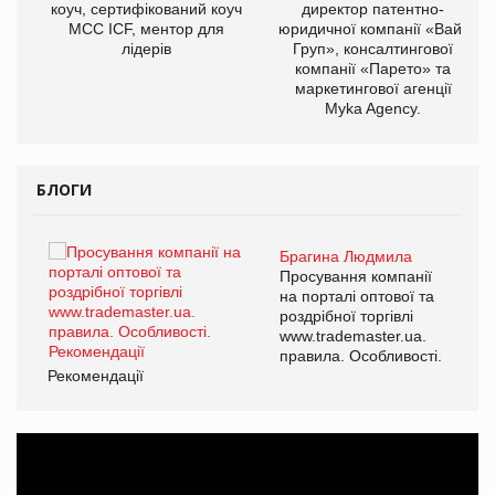
ОВ
коуч, сертифікований коуч
директор патентно-
МСС ICF, ментор для
юридичної компанії «Вайз
лідерів
Груп», консалтингової
компанії «Парето» та
маркетингової агенції
Myka Agency.
БЛОГИ
Брагина Людмила
ї
Просування компанії
а
на порталі оптової та
роздрібної торгівлі
www.trademaster.ua.
і.
правила. Особливості.
Рекомендації
Ре