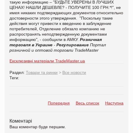
такую информацию – "БУДЬТЕ УВЕРЕНЫ В ЛУЧШИХ
ЦЕНАХ! НАШЛИ ДЕШЕВЛЕ? - ПОЛУЧИТЕ 100 ГРН.*!", не
имея никаких подтверждающих документов относительно
достоверности этого утверждения. "Поскольку такие
действия могут привести к введению в заблуждение
потребителей, Отделение обязало компанию не
распространять неподтвержденную документами
информацию", - сообщили в АМКУ.
Розничная
торговля в Украине
-
Регулирование
Портал
розничной и оптовой торговли TradeMaster
Ексклюзивні матеріали TradeMaster.ua
Раздел:
Товари та ринки
>
Все новости
Теги:
Попередня
Весь список
Наступна
Коментарі
Ваш коментар буде першим.