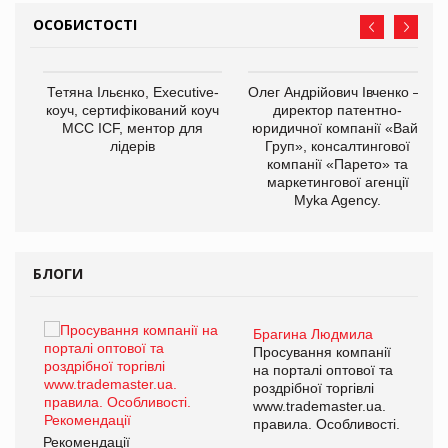
ОСОБИСТОСТІ
,
Тетяна Ільєнко, Executive-
Олег Андрійович Івченко —
ОВ
коуч, сертифікований коуч
директор патентно-
МСС ICF, ментор для
юридичної компанії «Вайз
лідерів
Груп», консалтингової
компанії «Парето» та
маркетингової агенції
Myka Agency.
БЛОГИ
Брагина Людмила
ї
Просування компанії
а
на порталі оптової та
роздрібної торгівлі
www.trademaster.ua.
і.
правила. Особливості.
Рекомендації
Ре