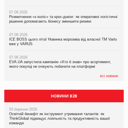
07.08.2026
07.08.2026
07.08.2026
Розмитнення «з коліс» та крос-докінг: як оперативні логістичні
Розмитнення «з коліс» та крос-докінг: як оперативні логістичні
Kraft Heinz скоротила збиток у першому півріччі
рішення допомагають бізнесу зменшити ризики
рішення допомагають бізнесу зменшити ризики
07.08.2026
07.08.2026
07.08.2026
Продажі Hugo Boss впали на 9%
ICE BOSS цього літа! Новинка морозива від власної ТМ Varto
ICE BOSS цього літа! Новинка морозива від власної ТМ Varto
вже у VARUS
вже у VARUS
07.08.2026
Франція заборонила рекламні дзвінки без згоди клієнтів
07.08.2026
07.08.2026
EVA.UA запустила кампанію «Хто б знав» про асортимент,
EVA.UA запустила кампанію «Хто б знав» про асортимент,
якого покупці не очікують побачити на платформі
якого покупці не очікують побачити на платформі
всі новини
НОВИНИ B2B
03 березня 2026
Освітній бенефіт як інструмент утримання талантів: як
ThinkGlobal підвищує лояльність та продуктивність вашої
команди