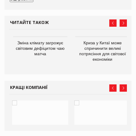
ЧИТАЙТЕ ТАКОЖ
Зміна клімату загрожує
Криза у Китаї може
ne
світовим дефіцитом чаю
спричинити великі
матча
потрясіння для світової
економіки
КРАЩІ КОМПАНІЇ