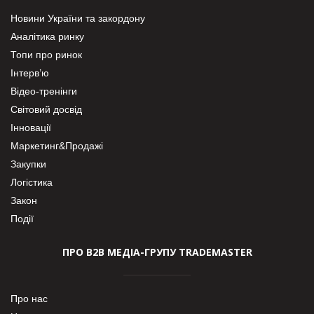
Новини України та закордону
Аналітика ринку
Топи про ринок
Інтерв’ю
Відео-тренінги
Світовий досвід
Інновації
Маркетинг&Продажі
Закупки
Логістика
Закон
Події
ПРО В2В МЕДІА-ГРУПУ TRADEMASTER
Про нас