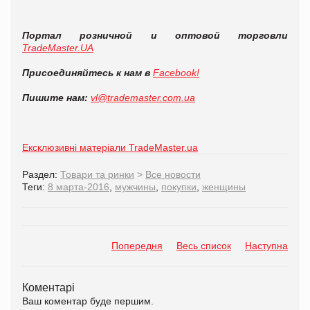
Портал розничной и оптовой торговли
TradeMaster.UA
Присоединяйтесь к нам в
Facebook!
Пишите нам:
vl@trademaster.com.ua
Ексклюзивні матеріали TradeMaster.ua
Раздел:
Товари та ринки
>
Все новости
Теги:
8 марта-2016
,
мужчины
,
покупки
,
женщины
Попередня
Весь список
Наступна
Коментарі
Ваш коментар буде першим.