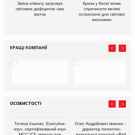
Зміна клімату загрожує
Криза у Китаї може
ne
світовим дефіцитом чаю
спричинити великі
матча
потрясіння для світової
економіки
КРАЩІ КОМПАНІЇ
ОСОБИСТОСТІ
,
Тетяна Ільєнко, Executive-
Олег Андрійович Івченко —
ОВ
коуч, сертифікований коуч
директор патентно-
МСС ICF, ментор для
юридичної компанії «Вайз