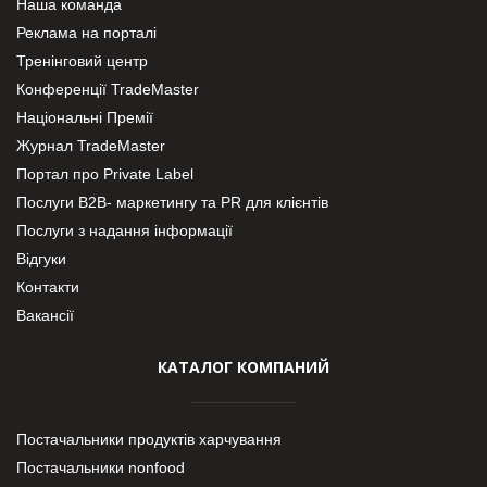
Наша команда
Реклама на порталі
Тренінговий центр
Конференції TradeMaster
Національні Премії
Журнал TradeMaster
Портал про Private Label
Послуги В2В- маркетингу та PR для клієнтів
Послуги з надання інформації
Відгуки
Контакти
Вакансії
КАТАЛОГ КОМПАНИЙ
Постачальники продуктів харчування
Постачальники nonfood