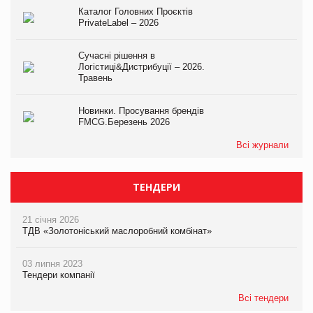
Каталог Головних Проєктів
PrivateLabel – 2026
Сучасні рішення в
Логістиці&Дистрибуції – 2026.
Травень
Новинки. Просування брендів
FMCG.Березень 2026
Всі журнали
ТЕНДЕРИ
21 січня 2026
ТДВ «Золотоніський маслоробний комбінат»
03 липня 2023
Тендери компанії
Всі тендери