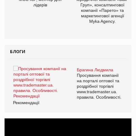
лідерів
Груп», консалтингової
компанії «Парето» та
маркетингової агенції
Myka Agency.
БЛОГИ
Брагина Людмила
ї
Просування компанії
а
на порталі оптової та
роздрібної торгівлі
www.trademaster.ua.
і.
правила. Особливості.
Рекомендації
Ре