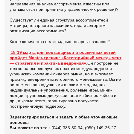
направления анализа ассортимента известны или
учитываются при принятии управленческих решений)?
Существует ли единая структура ассортиментной
матрицы, товарного классификатора и алгоритм
оптимизации ассортимента?
Какое количество неликвидных товарных запасов?
18-19 марта для поставщиков и розничных сетей
пройдет Master-тренинг «Категорийный менеджмент
— стратегия и практика внедрения».
Он построен не
только на основе лучших практик международных и
украинских компаний лидеров рынка, но и включает
практику внедрения категорийного менеджмента. Вы не
останетесь равнодушными к таким методам, как
индивидуальные упражнения, ролевые игры, мини-
лекции, групповые дискуссии, анализ бизнес-кейсов и
др., а кроме всего, гарантировано получаете
посттренинговую поддержку.
Зарегистрироваться и задать любые уточняющие
вопросы
Вы можете по тел.:
(044) 383-50-34, (050) 149-26-27