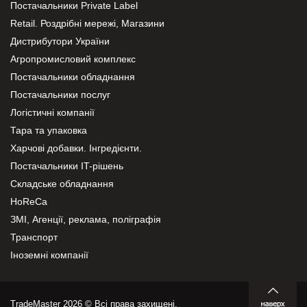
Постачальники Private Label
Retail. Роздрібні мережі, Магазини
Дистрибутори України
Агропромисловий комплекс
Постачальники обладнання
Постачальники послуг
Логістичні компанії
Тара та упаковка
Харчові добавки. Інгредієнти.
Постачальники IT-рішень
Складське обладнання
HoReCa
ЗМІ, Агенції, реклама, поліграфія
Транспорт
Іноземні компанії
TradeMaster 2026 © Всі права захищені.