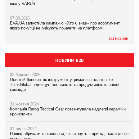
вже у VARUS
вже у VARUS
07.08.2026
Франція заборонила рекламні дзвінки без згоди клієнтів
07.08.2026
07.08.2026
EVA.UA запустила кампанію «Хто б знав» про асортимент,
EVA.UA запустила кампанію «Хто б знав» про асортимент,
якого покупці не очікують побачити на платформі
якого покупці не очікують побачити на платформі
всі новини
НОВИНИ B2B
03 березня 2026
Освітній бенефіт як інструмент утримання талантів: як
ThinkGlobal підвищує лояльність та продуктивність вашої
команди
31 жовтня 2024
Компанія Rarog Tactical Gear презентувала надлегкі керамічні
бронеплити
31 липня 2024
Напівфабрикати та консерви, які стануть в пригоді, коли довго
нема світла