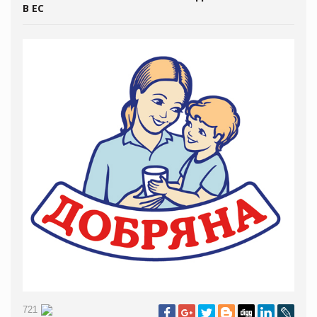
В ЕС
721