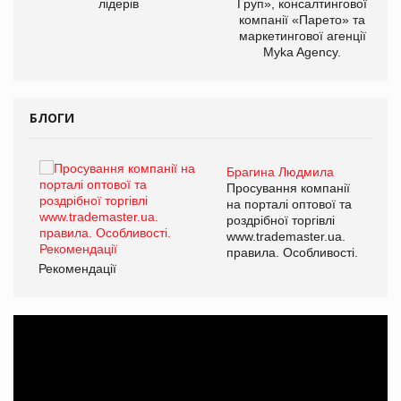
лідерів
Груп», консалтингової
компанії «Парето» та
маркетингової агенції
Myka Agency.
БЛОГИ
Брагина Людмила
ї
Просування компанії
а
на порталі оптової та
роздрібної торгівлі
www.trademaster.ua.
і.
правила. Особливості.
Рекомендації
Ре