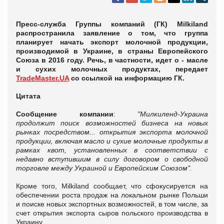
Пресс-служба Группы компаний (ГК) Milkiland
распространила заявление о том, что группа
планирует начать экспорт молочной продукции,
производимой в Украине, в страны Европейского
Союза в 2016 году. Речь, в частности, идет о - масле
и сухих молочных продуктах, передает
TradeMaster.UA
со ссылкой на информацию ГК.
Цитата
Сообщение компании
:
"Милкиленд-Украина
продолжит поиск возможностей бизнеса на новых
рынках посредством... открытия экспорта молочной
продукции, включая масло и сухие молочные продукты в
рамках квот, установленных в соответствии с
недавно вступившим в силу договором о свободной
торговле между Украиной и Европейским Союзом".
Кроме того, Milkiland сообщает, что сфокусируется на
обеспечении роста продаж на локальном рынке Польши
и поиске новых экспортных возможностей, в том числе, за
счет открытия экспорта сыров польского производства в
Украину.