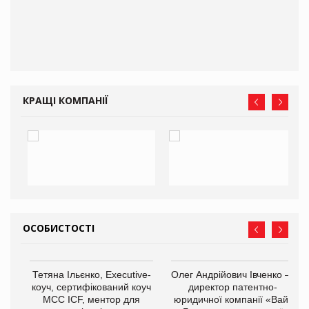
ne
КРАЩІ КОМПАНІЇ
ОСОБИСТОСТІ
,
Тетяна Ільєнко, Executive-
Олег Андрійович Івченко —
ОВ
коуч, сертифікований коуч
директор патентно-
МСС ICF, ментор для
юридичної компанії «Вайз