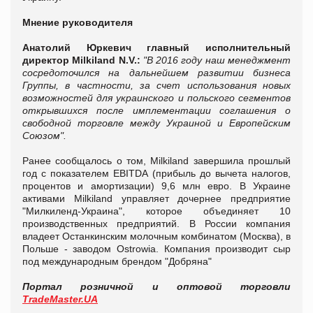
Мнение руководителя
Анатолий Юркевич главный исполнительный
директор Milkiland N.V.:
"В 2016 году наш менеджмент
сосредоточился на дальнейшем развитии бизнеса
Группы, в частности, за счет использования новых
возможностей для украинского и польского сегментов
открывшихся после имплементации соглашения о
свободной торговле между Украиной и Европейским
Союзом".
Ранее сообщалось о том, Milkiland завершила прошлый
год с показателем EBITDA (прибыль до вычета налогов,
процентов и амортизации) 9,6 млн евро. В Украине
активами Milkiland управляет дочернее предприятие
"Милкиленд-Украина", которое объединяет 10
производственных предприятий. В России компания
владеет Останкинским молочным комбинатом (Москва), в
Польше - заводом Ostrowia. Компания производит сыр
под международным брендом "Добряна"
Портал розничной и оптовой торговли
TradeMaster.UA