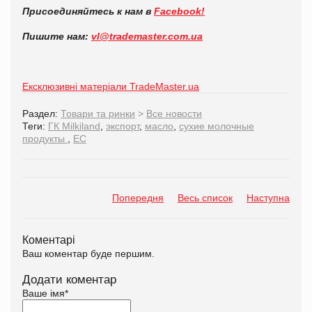
Присоединяйтесь к нам в
Facebook!
Пишите нам:
vl@trademaster.com.ua
Ексклюзивні матеріали TradeMaster.ua
Раздел:
Товари та ринки
>
Все новости
Теги:
ГК Milkiland
,
экспорт
,
масло
,
сухие молочные
продукты
,
ЕС
Попередня
Весь список
Наступна
Коментарі
Ваш коментар буде першим.
Додати коментар
Ваше імя
*