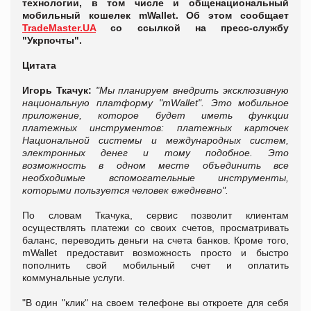
технологии, в том числе и общенациональный
мобильный кошелек mWallet. Об этом сообщает
TradeMaster.UA
со ссылкой на пресс-службу
"Укрпочты".
Цитата
Игорь Ткачук:
"Мы планируем внедрить эксклюзивную
национальную платформу "
mWallet". Это мобильное
приложение, которое будет иметь функции
платежных инструментов: платежных карточек
Национальной системы и международных систем,
электронных денег и тому подобное. Это
возможность в одном месте объединить все
необходимые вспомогательные инструменты,
которыми пользуется человек ежедневно".
По словам Ткачука, сервис позволит клиентам
осуществлять платежи со своих счетов, просматривать
баланс, переводить деньги на счета банков. Кроме того,
mWallet предоставит возможность просто и быстро
пополнить свой мобильный счет и оплатить
коммунальные услуги.
"В один "клик" на своем телефоне вы откроете для себя