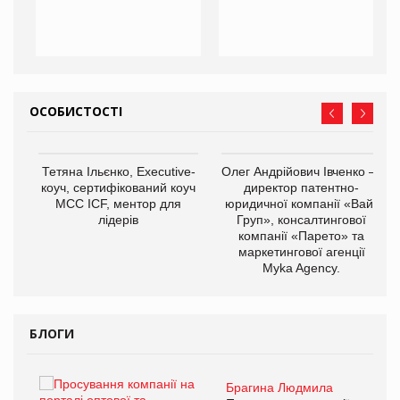
ОСОБИСТОСТІ
,
Тетяна Ільєнко, Executive-
Олег Андрійович Івченко —
ОВ
коуч, сертифікований коуч
директор патентно-
МСС ICF, ментор для
юридичної компанії «Вайз
лідерів
Груп», консалтингової
компанії «Парето» та
маркетингової агенції
Myka Agency.
БЛОГИ
Брагина Людмила