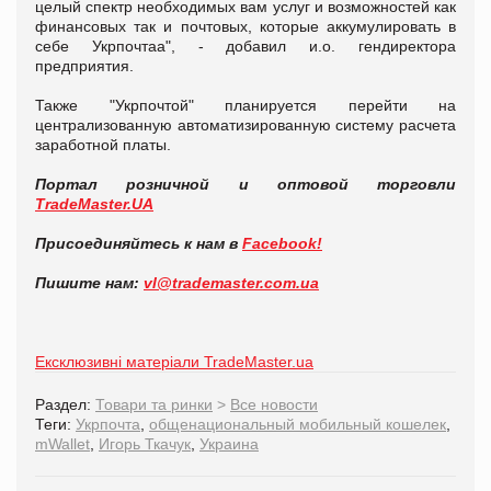
целый спектр необходимых вам услуг и возможностей как
финансовых так и почтовых, которые аккумулировать в
себе Укрпочтаа", - добавил и.о. гендиректора
предприятия.
Также "Укрпочтой" планируется перейти на
централизованную автоматизированную систему расчета
заработной платы.
Портал розничной и оптовой торговли
TradeMaster.UA
Присоединяйтесь к нам в
Facebook!
Пишите нам:
vl@trademaster.com.ua
Ексклюзивні матеріали TradeMaster.ua
Раздел:
Товари та ринки
>
Все новости
Теги:
Укрпочта
,
общенациональный мобильный кошелек
,
mWallet
,
Игорь Ткачук
,
Украина