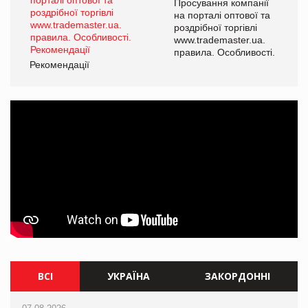
ї
Просування компанії
а
на порталі оптової та
роздрібної торгівлі
www.trademaster.ua.
і.
правила. Особливості.
Рекомендації
Ре
ВСІ
УКРАЇНА
ЗАКОРДОННІ