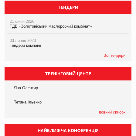
ТЕНДЕРИ
21 січня 2026
ТДВ «Золотоніський маслоробний комбінат»
03 липня 2023
Тендери компанії
Всі тендери
ТРЕНІНГОВИЙ ЦЕНТР
Яна Олентир
Тетяна Ільєнко
повний список
НАЙБЛИЖЧА КОНФЕРЕНЦІЯ