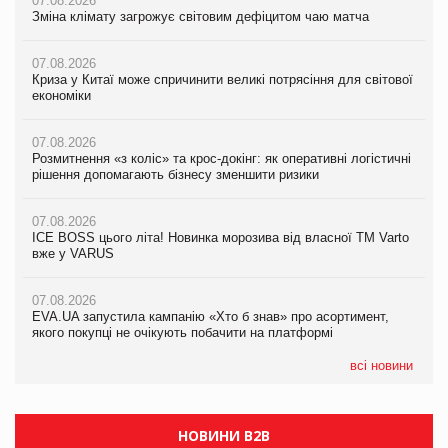
07.08.2026
07.08.2026
07.08.2026
Зміна клімату загрожує світовим дефіцитом чаю матча
Зміна клімату загрожує світовим дефіцитом чаю матча
Зміна клімату загрожує світовим дефіцитом чаю матча
07.08.2026
07.08.2026
07.08.2026
Криза у Китаї може спричинити великі потрясіння для світової
Криза у Китаї може спричинити великі потрясіння для світової
Криза у Китаї може спричинити великі потрясіння для світової
економіки
економіки
економіки
07.08.2026
07.08.2026
07.08.2026
Розмитнення «з коліс» та крос-докінг: як оперативні логістичні
Розмитнення «з коліс» та крос-докінг: як оперативні логістичні
Kraft Heinz скоротила збиток у першому півріччі
рішення допомагають бізнесу зменшити ризики
рішення допомагають бізнесу зменшити ризики
07.08.2026
07.08.2026
07.08.2026
Продажі Hugo Boss впали на 9%
ICE BOSS цього літа! Новинка морозива від власної ТМ Varto
ICE BOSS цього літа! Новинка морозива від власної ТМ Varto
вже у VARUS
вже у VARUS
07.08.2026
Франція заборонила рекламні дзвінки без згоди клієнтів
07.08.2026
07.08.2026
EVA.UA запустила кампанію «Хто б знав» про асортимент,
EVA.UA запустила кампанію «Хто б знав» про асортимент,
якого покупці не очікують побачити на платформі
якого покупці не очікують побачити на платформі
всі новини
НОВИНИ B2B