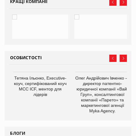
КРАЩІ КОМПАНІЇ
ОСОБИСТОСТІ
,
Тетяна Ільєнко, Executive-
Олег Андрійович Івченко —
ОВ
коуч, сертифікований коуч
директор патентно-
МСС ICF, ментор для
юридичної компанії «Вайз
лідерів
Груп», консалтингової
компанії «Парето» та
маркетингової агенції
Myka Agency.
БЛОГИ