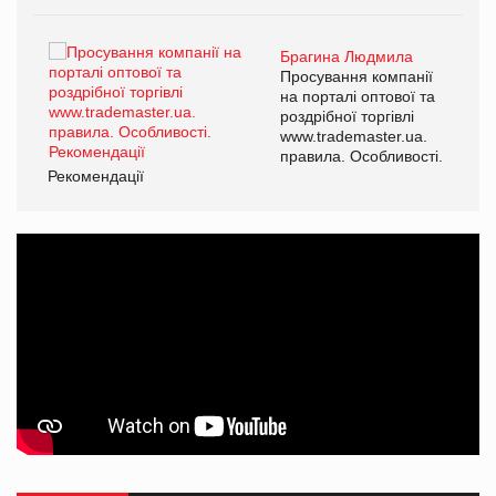
Брагина Людмила
ї
Просування компанії
а
на порталі оптової та
роздрібної торгівлі
www.trademaster.ua.
і.
правила. Особливості.
Рекомендації
Ре