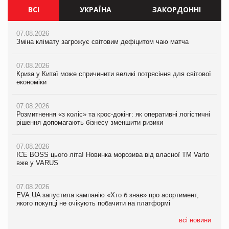
ВСІ
УКРАЇНА
ЗАКОРДОННІ
07.08.2026
07.08.2026
07.08.2026
Зміна клімату загрожує світовим дефіцитом чаю матча
Зміна клімату загрожує світовим дефіцитом чаю матча
Зміна клімату загрожує світовим дефіцитом чаю матча
07.08.2026
07.08.2026
07.08.2026
Криза у Китаї може спричинити великі потрясіння для світової
Криза у Китаї може спричинити великі потрясіння для світової
Криза у Китаї може спричинити великі потрясіння для світової
економіки
економіки
економіки
07.08.2026
07.08.2026
07.08.2026
Розмитнення «з коліс» та крос-докінг: як оперативні логістичні
Розмитнення «з коліс» та крос-докінг: як оперативні логістичні
Kraft Heinz скоротила збиток у першому півріччі
рішення допомагають бізнесу зменшити ризики
рішення допомагають бізнесу зменшити ризики
07.08.2026
07.08.2026
07.08.2026
Продажі Hugo Boss впали на 9%
ICE BOSS цього літа! Новинка морозива від власної ТМ Varto
ICE BOSS цього літа! Новинка морозива від власної ТМ Varto
вже у VARUS
вже у VARUS
07.08.2026
Франція заборонила рекламні дзвінки без згоди клієнтів
07.08.2026
07.08.2026
EVA.UA запустила кампанію «Хто б знав» про асортимент,
EVA.UA запустила кампанію «Хто б знав» про асортимент,
якого покупці не очікують побачити на платформі
якого покупці не очікують побачити на платформі
всі новини