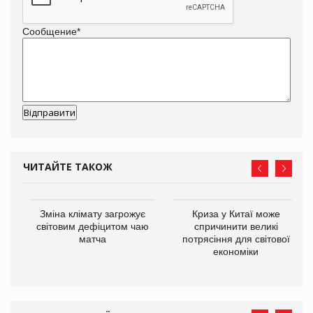
Сообщение
*
ЧИТАЙТЕ ТАКОЖ
Зміна клімату загрожує
Криза у Китаї може
ne
світовим дефіцитом чаю
спричинити великі
матча
потрясіння для світової
економіки