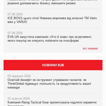
рішення допомагають бізнесу зменшити ризики
рішення допомагають бізнесу зменшити ризики
07.08.2026
07.08.2026
07.08.2026
Продажі Hugo Boss впали на 9%
ICE BOSS цього літа! Новинка морозива від власної ТМ Varto
ICE BOSS цього літа! Новинка морозива від власної ТМ Varto
вже у VARUS
вже у VARUS
07.08.2026
Франція заборонила рекламні дзвінки без згоди клієнтів
07.08.2026
07.08.2026
EVA.UA запустила кампанію «Хто б знав» про асортимент,
EVA.UA запустила кампанію «Хто б знав» про асортимент,
якого покупці не очікують побачити на платформі
якого покупці не очікують побачити на платформі
всі новини
НОВИНИ B2B
03 березня 2026
Освітній бенефіт як інструмент утримання талантів: як
ThinkGlobal підвищує лояльність та продуктивність вашої
команди
31 жовтня 2024
Компанія Rarog Tactical Gear презентувала надлегкі керамічні