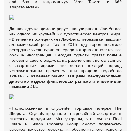
and Spa и кондоминиум Veer Towers с 669
апартаментами.
Данная сделка демонстрирует популярность Лас-Вегаса
как одного из крупнейших туристических центров мира.
«В течение последних лет Лас-Вегас переживает высокий
экономический рост. Так, в 2015 году город посетило
рекордное число туристов, среди которых становится все
больше иностранцев. Сегодня туристы тратят больше
половины своего бюджета на развлечения, не связанные
с азартными играми, что делает текущий период
исключительным временем для продажи подобного
актива», -
отмечает Майкл Зайцман, международный
директор отдела финансовых рынков и инвестиций
компании
JLL
.
«Расположенная в CityCenter торговая галерея The
Shops at Crystals предлагает широчайший ассортимент
люксовой продукции. Мы уверены, что Invesco Real
Estate и Simon Property Group смогут поддержать
высокое качество объекта и обеспечить его успех в