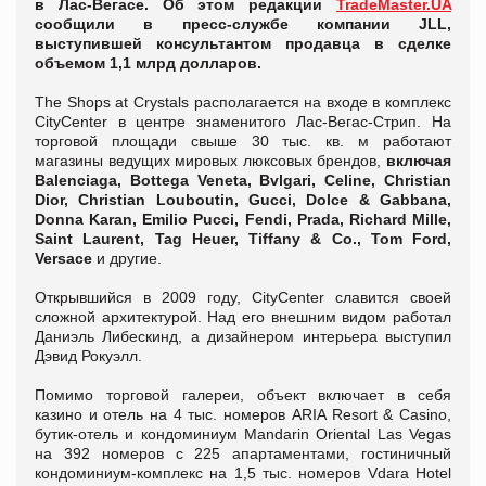
в Лас-Вегасе. Об этом редакции
TradeMaster.UA
сообщили в пресс-службе компании JLL,
выступившей консультантом продавца в сделке
объемом 1,1 млрд долларов.
The Shops at Crystals располагается на входе в комплекс
CityCenter в центре знаменитого Лас-Вегас-Стрип. На
торговой площади свыше 30 тыс. кв. м работают
магазины ведущих мировых люксовых брендов,
включая
Balenciaga, Bottega Veneta, Bvlgari, Celine, Christian
Dior, Christian Louboutin, Gucci, Dolce & Gabbana,
Donna Karan, Emilio Pucci, Fendi, Prada, Richard Mille,
Saint Laurent, Tag Heuer, Tiffany & Co., Tom Ford,
Versace
и другие.
Открывшийся в 2009 году, CityCenter славится своей
сложной архитектурой. Над его внешним видом работал
Даниэль Либескинд, а дизайнером интерьера выступил
Дэвид Рокуэлл.
Помимо торговой галереи, объект включает в себя
казино и отель на 4 тыс. номеров ARIA Resort & Casino,
бутик-отель и кондоминиум Mandarin Oriental Las Vegas
на 392 номеров с 225 апартаментами, гостиничный
кондоминиум-комплекс на 1,5 тыс. номеров Vdara Hotel