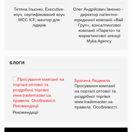
,
Тетяна Ільєнко, Executive-
Олег Андрійович Івченко —
ОВ
коуч, сертифікований коуч
директор патентно-
МСС ICF, ментор для
юридичної компанії «Вайз
лідерів
Груп», консалтингової
компанії «Парето» та
маркетингової агенції
Myka Agency.
БЛОГИ
Брагина Людмила
ї
Просування компанії
а
на порталі оптової та
роздрібної торгівлі
www.trademaster.ua.
і.
правила. Особливості.
Рекомендації
Ре