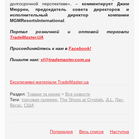
долгосрочной перспективе», –
комментирует Джим
Мюррен, председатель совета директоров и
исполнительный директор компании
MGM
Resorts
International
.
Портал розничной и оптовой торговли
TradeMaster
.
UA
Присоединяйтесь к нам в
Facebook
!
Пишите нам:
vl
@
trademaster
.
com
.
ua
Ексклюзивні матеріали TradeMaster.ua
Раздел:
Товари та ринки
>
Все новости
Теги:
торговая галерея
,
The Shops at Crystals
,
JLL
,
Лас-
Вегас
,
США
Попередня
Весь список
Наступна