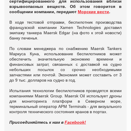
сертифицированного для использования вблизи
взрывоопасных веществ. Об этом говорится в
сообщении компании, передают
Морские вести
.
В ходе тестовой отправки, беспилотник производства
французской компании Xamen Technologies доставил
экипажу танкера Maersk Edgar (на фото к этой новости)
банку печенья.
По словам менеджера по снабжению Maersk Tankers
Маркуса Куна, использование беспилотников может
обеспечить значительную экономию времени и
финансовых затрат, связанных с доставкой на судно
небольших посылок со срочно необходимыми
запчастями или почтой. Экономия может составить от 3
до 9 тыс. долларов на судно в год.
Испытания технологии беспилотников проводятся всеми
компаниями Maersk Group. Maersk Oil использует дроны
для мониторинга платформ в Северном море,
терминальный оператор APM Terminals - для визуального
контроля технического состояния кранов в портах.
Присоединяйтесь к нам в
Facebook!