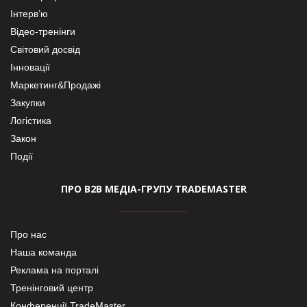
Інтерв’ю
Відео-тренінги
Світовий досвід
Інновації
Маркетинг&Продажі
Закупки
Логістика
Закон
Події
ПРО В2В МЕДІА-ГРУПУ TRADEMASTER
Про нас
Наша команда
Реклама на порталі
Тренінговий центр
Конференції TradeMaster