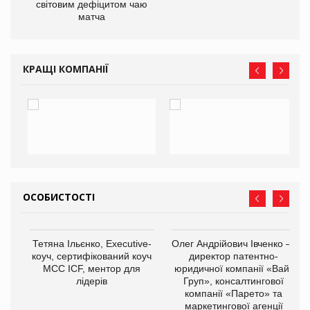
світовим дефіцитом чаю
матча
КРАЩІ КОМПАНІЇ
ОСОБИСТОСТІ
,
Тетяна Ільєнко, Executive-
Олег Андрійович Івченко —
ОВ
коуч, сертифікований коуч
директор патентно-
МСС ICF, ментор для
юридичної компанії «Вайз
лідерів
Груп», консалтингової
компанії «Парето» та
маркетингової агенції