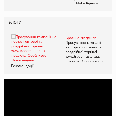
Myka Agency.
БЛОГИ
Брагина Людмила
ї
Просування компанії
а
на порталі оптової та
роздрібної торгівлі
www.trademaster.ua.
і.
правила. Особливості.
Рекомендації
Ре