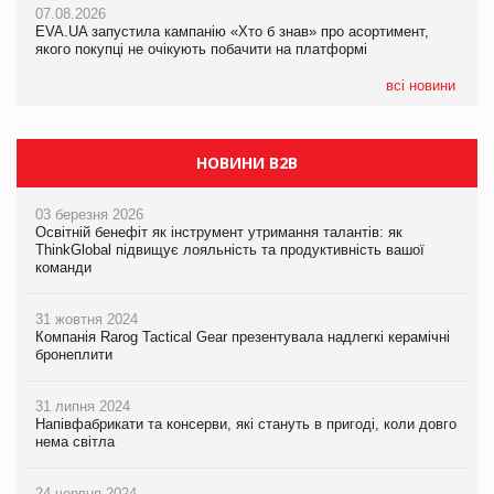
07.08.2026
07.08.2026
EVA.UA запустила кампанію «Хто б знав» про асортимент,
EVA.UA запустила кампанію «Хто б знав» про асортимент,
якого покупці не очікують побачити на платформі
якого покупці не очікують побачити на платформі
всі новини
НОВИНИ B2B
03 березня 2026
Освітній бенефіт як інструмент утримання талантів: як
ThinkGlobal підвищує лояльність та продуктивність вашої
команди
31 жовтня 2024
Компанія Rarog Tactical Gear презентувала надлегкі керамічні
бронеплити
31 липня 2024
Напівфабрикати та консерви, які стануть в пригоді, коли довго
нема світла
24 червня 2024