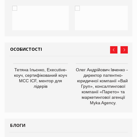
ОСОБИСТОСТІ
,
Тетяна Ільєнко, Executive-
Олег Андрійович Івченко —
ОВ
коуч, сертифікований коуч
директор патентно-
МСС ICF, ментор для
юридичної компанії «Вайз
лідерів
Груп», консалтингової
компанії «Парето» та
маркетингової агенції
Myka Agency.
БЛОГИ