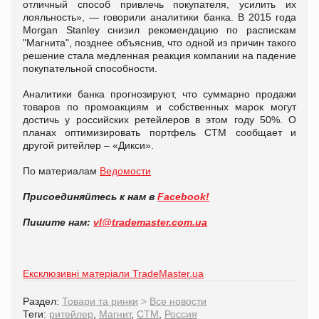
отличный способ привлечь покупателя, усилить их
лояльность», — говорили аналитики банка. В 2015 года
Morgan Stanley снизил рекомендацию по распискам
"Магнита", позднее объяснив, что одной из причин такого
решение стала медленная реакция компании на падение
покупательной способности.
Аналитики банка прогнозируют, что суммарно продажи
товаров по промоакциям и собственных марок могут
достичь у российских ретейлеров в этом году 50%. О
планах оптимизировать портфель СТМ сообщает и
другой ритейлер – «Дикси».
По материалам
Ведомости
Присоединяйтесь к нам в
Facebook!
Пишите нам:
vl@trademaster.com.ua
Ексклюзивні матеріали TradeMaster.ua
Раздел:
Товари та ринки
>
Все новости
Теги:
ритейлер
,
Магнит
,
СТМ
,
Россия