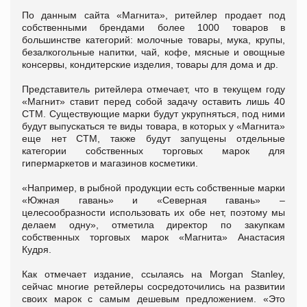
По данным сайта «Магнита», ритейлер продает под
собственными брендами более 1000 товаров в
большинстве категорий: молочные товары, мука, крупы,
безалкогольные напитки, чай, кофе, мясные и овощные
консервы, кондитерские изделия, товары для дома и др.
Представитель ритейлера отмечает, что в текущем году
«Магнит» ставит перед собой задачу оставить лишь 40
СТМ. Существующие марки будут укрупняться, под ними
будут выпускаться те виды товара, в которых у «Магнита»
еще нет СТМ, также будут запущены отдельные
категории собственных торговых марок для
гипермаркетов и магазинов косметики.
«Например, в рыбной продукции есть собственные марки
«Южная гавань» и «Северная гавань» –
целесообразности использовать их обе нет, поэтому мы
делаем одну», отметила директор по закупкам
собственных торговых марок «Магнита» Анастасия
Кудря.
Как отмечает издание, ссылаясь на Morgan Stanley,
сейчас многие ретейлеры сосредоточились на развитии
своих марок с самым дешевым предложением. «Это