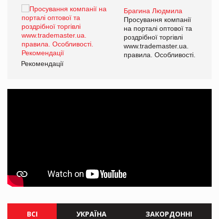
Брагина Людмила
ї
Просування компанії
а
на порталі оптової та
роздрібної торгівлі
www.trademaster.ua.
і.
правила. Особливості.
Рекомендації
Ре
ВСІ
УКРАЇНА
ЗАКОРДОННІ