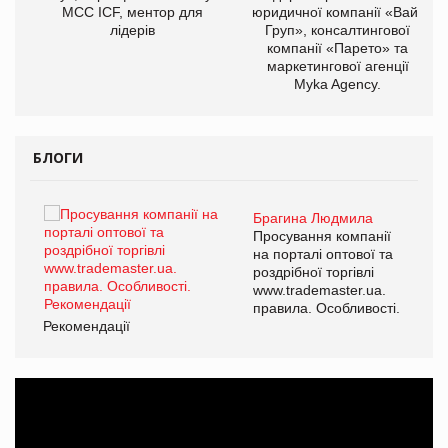
МСС ICF, ментор для
юридичної компанії «Вайз
лідерів
Груп», консалтингової
компанії «Парето» та
маркетингової агенції
Myka Agency.
БЛОГИ
Брагина Людмила
ї
Просування компанії
а
на порталі оптової та
роздрібної торгівлі
www.trademaster.ua.
і.
правила. Особливості.
Рекомендації
Ре