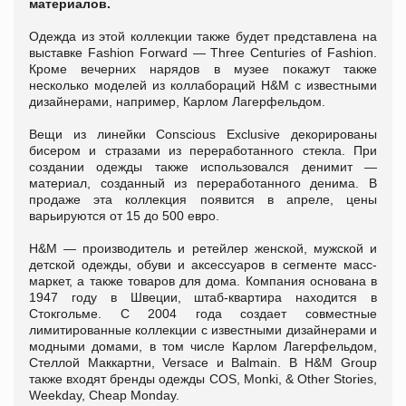
материалов.
Одежда из этой коллекции также будет представлена на
выставке Fashion Forward — Three Centuries of Fashion.
Кроме вечерних нарядов в музее покажут также
несколько моделей из коллабораций H&M с известными
дизайнерами, например, Карлом Лагерфельдом.
Вещи из линейки Conscious Exclusive декорированы
бисером и стразами из переработанного стекла. При
создании одежды также использовался денимит —
материал, созданный из переработанного денима. В
продаже эта коллекция появится в апреле, цены
варьируются от 15 до 500 евро.
H&M — производитель и ретейлер женской, мужской и
детской одежды, обуви и аксессуаров в сегменте масс-
маркет, а также товаров для дома. Компания основана в
1947 году в Швеции, штаб-квартира находится в
Стокгольме. С 2004 года создает совместные
лимитированные коллекции с известными дизайнерами и
модными домами, в том числе Карлом Лагерфельдом,
Стеллой Маккартни, Versace и Balmain. В H&M Group
также входят бренды одежды COS, Monki, & Other Stories,
Weekday, Cheap Monday.