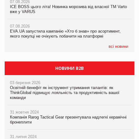
07.08.2026
07.08.2026
Продажі Hugo Boss впали на 9%
ICE BOSS цього літа! Новинка морозива від власної ТМ Varto
ICE BOSS цього літа! Новинка морозива від власної ТМ Varto
вже у VARUS
вже у VARUS
07.08.2026
Франція заборонила рекламні дзвінки без згоди клієнтів
07.08.2026
07.08.2026
EVA.UA запустила кампанію «Хто б знав» про асортимент,
EVA.UA запустила кампанію «Хто б знав» про асортимент,
якого покупці не очікують побачити на платформі
якого покупці не очікують побачити на платформі
всі новини
НОВИНИ B2B
03 березня 2026
Освітній бенефіт як інструмент утримання талантів: як
ThinkGlobal підвищує лояльність та продуктивність вашої
команди
31 жовтня 2024
Компанія Rarog Tactical Gear презентувала надлегкі керамічні
бронеплити
31 липня 2024