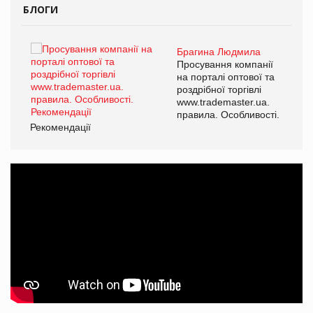
БЛОГИ
Брагина Людмила
ї
Просування компанії
а
на порталі оптової та
роздрібної торгівлі
www.trademaster.ua.
і.
правила. Особливості.
Рекомендації
Ре