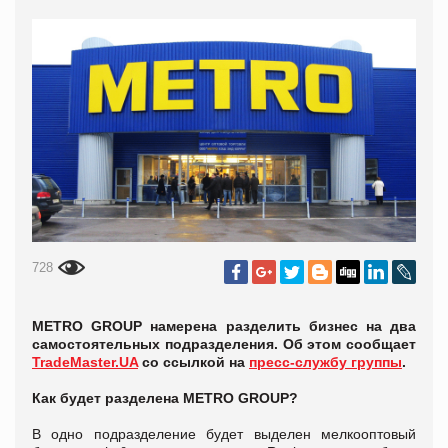
728
METRO GROUP намерена разделить бизнес на два
самостоятельных подразделения. Об этом сообщает
TradeMaster.UA
со ссылкой на
пресс-службу группы
.
Как будет разделена
METRO
GROUP?
В одно подразделение будет выделен мелкооптовый