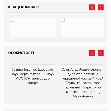
КРАЩІ КОМПАНІЇ
ОСОБИСТОСТІ
,
Тетяна Ільєнко, Executive-
Олег Андрійович Івченко —
ОВ
коуч, сертифікований коуч
директор патентно-
МСС ICF, ментор для
юридичної компанії «Вайз
лідерів
Груп», консалтингової
компанії «Парето» та
маркетингової агенції
Myka Agency.