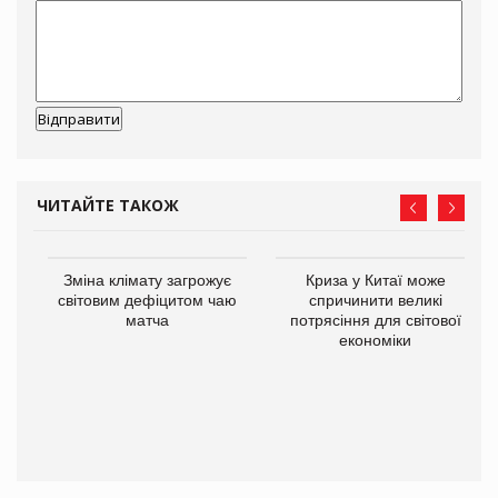
ЧИТАЙТЕ ТАКОЖ
Зміна клімату загрожує
Криза у Китаї може
ne
світовим дефіцитом чаю
спричинити великі
матча
потрясіння для світової
економіки