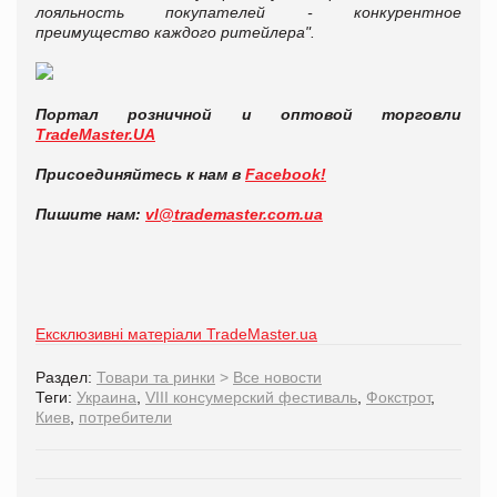
лояльность покупателей - конкурентное
преимущество каждого ритейлера".
Портал розничной и оптовой торговли
TradeMaster.UA
Присоединяйтесь к нам в
Facebook!
Пишите нам:
vl@trademaster.com.ua
Ексклюзивні матеріали TradeMaster.ua
Раздел:
Товари та ринки
>
Все новости
Теги:
Украина
,
VIII консумерский фестиваль
,
Фокстрот
,
Киев
,
потребители