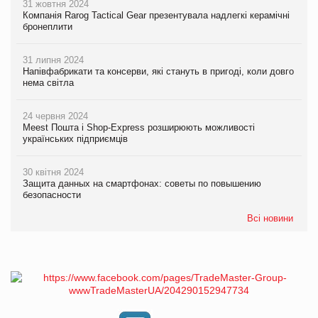
31 жовтня 2024
Компанія Rarog Tactical Gear презентувала надлегкі керамічні
бронеплити
31 липня 2024
Напівфабрикати та консерви, які стануть в пригоді, коли довго
нема світла
24 червня 2024
Meest Пошта і Shop-Express розширюють можливості
українських підприємців
30 квітня 2024
Защита данных на смартфонах: советы по повышению
безопасности
Всі новини