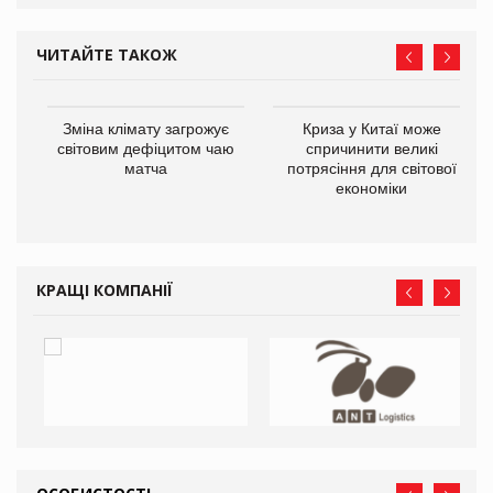
ЧИТАЙТЕ ТАКОЖ
Зміна клімату загрожує
Криза у Китаї може
ne
світовим дефіцитом чаю
спричинити великі
матча
потрясіння для світової
економіки
КРАЩІ КОМПАНІЇ