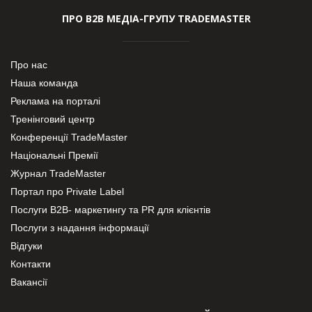
ПРО В2В МЕДІА-ГРУПУ TRADEMASTER
Про нас
Наша команда
Реклама на порталі
Тренінговий центр
Конференції TradeMaster
Національні Премії
Журнал TradeMaster
Портал про Private Label
Послуги В2В- маркетингу та PR для клієнтів
Послуги з надання інформації
Відгуки
Контакти
Вакансії