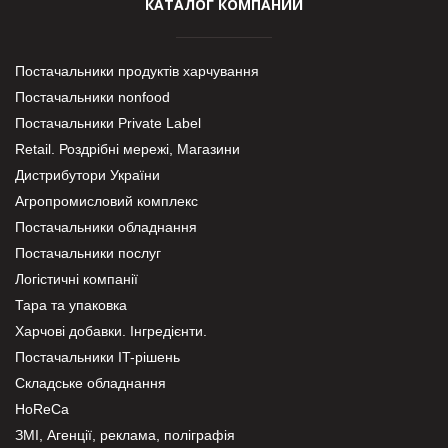
КАТАЛОГ КОМПАНИЙ
Постачальники продуктів харчування
Постачальники nonfood
Постачальники Private Label
Retail. Роздрібні мережі, Магазини
Дистрибутори України
Агропромисловий комплекс
Постачальники обладнання
Постачальники послуг
Логістичні компанії
Тара та упаковка
Харчові добавки. Інгредієнти.
Постачальники IT-рішень
Складське обладнання
HoReCa
ЗМІ, Агенції, реклама, поліграфія