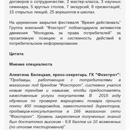
договоров о сотрудничестве; 2 мастер-класса, 3 научных
семинара, 5 круглых столов, 7 экскурсий, 8 презентаций,
15 открытых лекций, 25 воркшопов в школах.
На церемонии закрытия фестиваля "Время действовать"
Группа компаний "Фокстрот" поблагодарила активистов
движения "Молодежь за права потребителей" за
проактивную позицию и системность действий в
потребительском информировании.
Цитата
Мнение специалиста
Алевтина Белецкая, пресс-секретарь ГК "Фокстрот":
"Продавцы, работающие с потребителями в
магазинах под брендом "Фокстрот", системно учатся
новым трендам и навыкам, чтобы предоставлять
качественные услуги покупателям.
В
2015 году
обучение по проверке маркировки товара прошли
почти 400 товароведов, заместителей директоров,
продавцов-консультантов в 166 магазинах сети
"Фокстрот". Уровень закрепления полученных знаний
был достаточно высоким - 9,8 баллов из 10 возможных
(по итогам тестирования)".