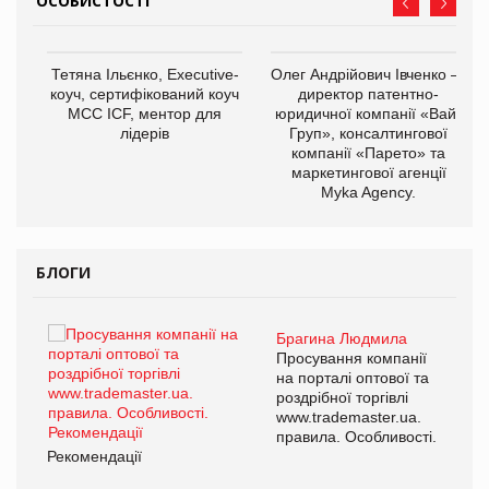
ОСОБИСТОСТІ
,
Тетяна Ільєнко, Executive-
Олег Андрійович Івченко —
ОВ
коуч, сертифікований коуч
директор патентно-
МСС ICF, ментор для
юридичної компанії «Вайз
лідерів
Груп», консалтингової
компанії «Парето» та
маркетингової агенції
Myka Agency.
БЛОГИ
Брагина Людмила
ї
Просування компанії
а
на порталі оптової та
роздрібної торгівлі
www.trademaster.ua.
і.
правила. Особливості.
Рекомендації
Ре