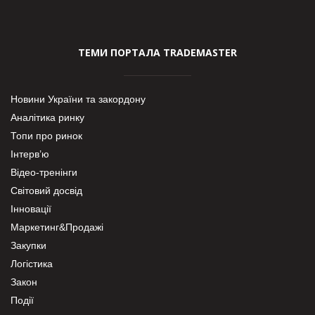
ТЕМИ ПОРТАЛА TRADEMASTER
Новини України та закордону
Аналітика ринку
Топи про ринок
Інтерв’ю
Відео-тренінги
Світовий досвід
Інновації
Маркетинг&Продажі
Закупки
Логістика
Закон
Події